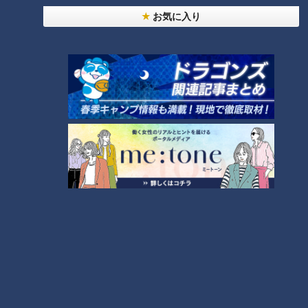
お気に入り
コスプレサミット、ワクワクさん、アジア大会楽
曲…愛知県の話題あれこれ
なにわ男子が体を張って、ナゴヤのギモンを大調
査！【全力！なにわ実験部～ナゴヤのギモン、ガチ
8
検証～】
中村彩賀の10000歩お宝さがし｜グルメ＆名所！
雨の三重・四日市市でお宝探し【チャント！特集】
9
7
【全力！なにわ実験部～ナゴヤのギモン、ガチ検証
～】にんじん入りポテトサラダ
10
もっと見る