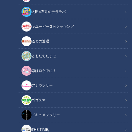
太田×石井のデララバ
キユーピー３分クッキング
測量からチェーンソーまで…高校で“手に職つける”選択肢 『農林高校』
道との遭遇
が広げる可能性
ともだちたまご
この記事の画像
（全5枚）
恋はロケ中に！
アナウンサー
ゴゴスマ
ドキュメンタリー
THE TIME,