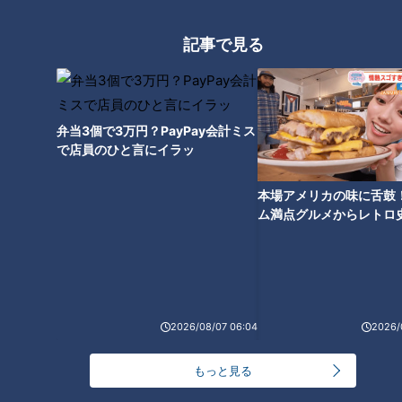
【全力！なにわ実験部～ナゴヤのギモン、ガチ検証
～】にんじんプリン
記事で見る
2
【全力！なにわ実験部～ナゴヤのギモン、ガチ検証
～】しらたきで作った豚バラミンチの油そば
3
弁当3個で3万円？PayPay会計ミス
で店員のひと言にイラッ
【全力！なにわ実験部～ナゴヤのギモン、ガチ検証
本場アメリカの味に舌鼓
～】キャロットフレンチロースト
4
ム満点グルメからレトロ
で！愛知・東海市の感動
選
【全力！なにわ実験部～ナゴヤのギモン、ガチ検証
～】赤味噌を使ったミルフィーユ味噌トンカツ
5
2026/08/07 06:04
2026/
「人を狂わせる魅力がある」道マニア・鹿取茂雄が
惚れ込んだレンガの橋梁とは？未公開の道3選
もっと見る
6