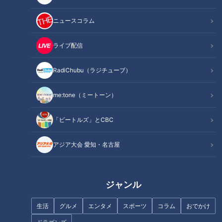
記事に戻る
ニュースコラム
この記事を見たあなたへのおすすめ
ライブ配信
RadiChubu（ラジチューブ）
me:tone（ミートーン）
「ビートルズ」とCBC
練習環境なんて何のその！ 自主
飛行機はほぼ“手作り”！本物を
性で乗り越える名古屋『昭和高
使って学ぶ岐阜工業高校 航空機
アジア大会 愛知・名古屋
校』強豪ダンス部をマヂラブが
械工学科に向かいました！
リポート！
ジャンル
生活
グルメ
エンタメ
スポーツ
コラム
おでかけ
【リアルな高校生活】飲めない
【リアルな高校生活】自ら育て