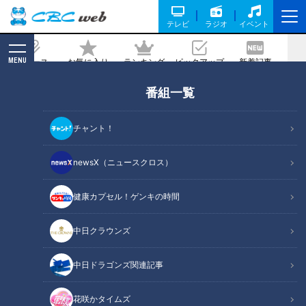
テレビ
ラジオ
イベント
MENU
ニュース
お気に入り
ランキング
ピックアップ
新着記事
CBC MAGAZINE
番組一覧
測量からチェーンソーまで…高校で“手に
職つける”選択肢 『農林高校』が広げる
チャント！
可能性
newsX（ニュースクロス）
記事に戻る
健康カプセル！ゲンキの時間
中日クラウンズ
中日ドラゴンズ関連記事
花咲かタイムズ