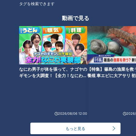
タグを検索できます
動画で見る
なにわ男子が体を張って、ナゴヤの
【特集】篠島の漁業を救
ギモンを大調査！【全力！なにわ実
養殖 車エビに大アサリ 
ランキング
験部～ナゴヤのギモン、ガチ検証
【newsX】
RANKING
～】
24時間
週間
月間
2026/08/06 12:00
2026/
友廣アナの自転車旅｜愛知・蒲郡市へ！三河湾ぐる
っと125kmの自転車旅！【チャント！特集】
1
もっと見る