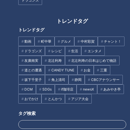
ドラゴンズ
のになぜ…お酒の『醸造』勉強
た豚を食べる…『命』学ぶ生徒
する生徒達「知らないから学び
たちが語る“いただきます”の深
たい」
さ
トレンドタグ
トレンドタグ
動画
町中華
グルメ
中村彩賀
チャント！
ドラゴンズ
レシピ
生活
エンタメ
早朝と放課後にデッサン、片道
【リアルな高校生活】フリップ
友廣南実
北辻利寿
北辻利寿の日本はじめて物語
2時間通学の生徒も…「個性」と
芸上手に描くため美術科へ…夢
「こだわり」が強い東邦高校 美
は芸人“女子高生コンビ”にパン
道との遭遇
CANDY TUNE
お金
三重
術科生徒の発想力
サー向井が出会った！
坂下千里子
角上清司
静岡
CBCアナウンサー
タグ
DCM
SDGs
if珈琲店
newsX
あみやき亭
教育
パンサー
向井慧
おでかけ
とんかつ
アジア大会
タグ検索