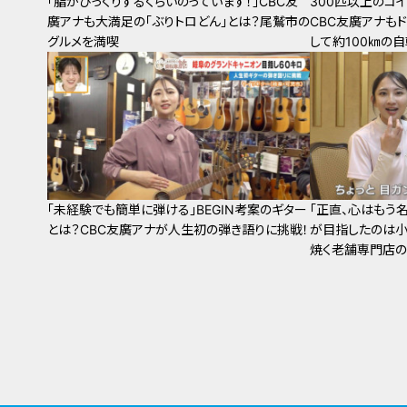
「脂がびっくりするくらいのっています！」CBC友
300匹以上のコ
廣アナも大満足の「ぶりトロどん」とは？尾鷲市の
CBC友廣アナも
グルメを満喫
して約100㎞の
「未経験でも簡単に弾ける」BEGIN考案のギター
「正直、心はもう
とは？CBC友廣アナが人生初の弾き語りに挑戦！
が目指したのは小
焼く老舗専門店