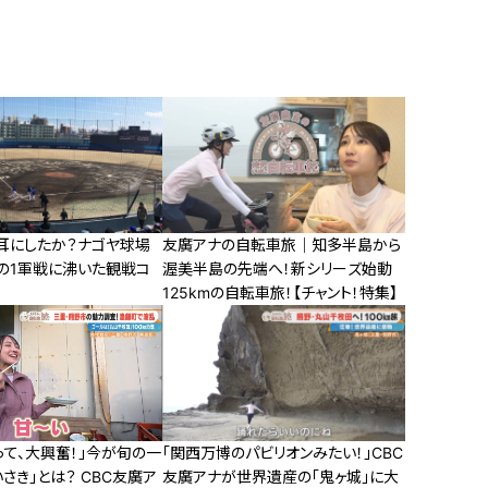
耳にしたか？ナゴヤ球場
友廣アナの自転車旅｜知多半島から
りの1軍戦に沸いた観戦コ
渥美半島の先端へ！新シリーズ始動
125kmの自転車旅！【チャント！特集】
「関西万博のパビリオンみたい！」CBC
って、大興奮！」今が旬の一
友廣アナが世界遺産の「鬼ヶ城」に大
さき」とは？ CBC友廣ア