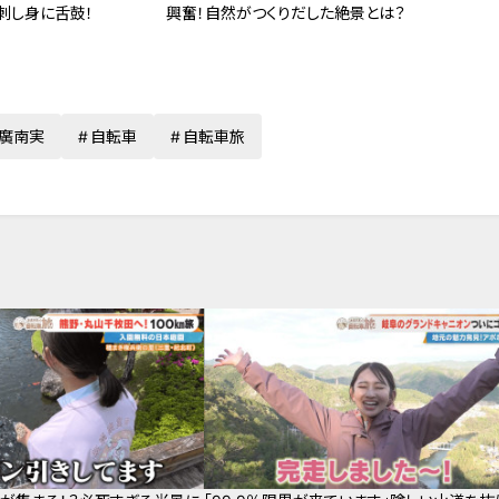
興奮！自然がつくりだした絶景とは？
刺し身に舌鼓！
廣南実
自転車
自転車旅