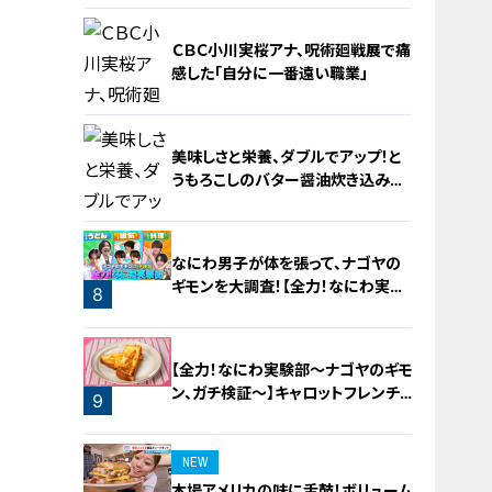
4
ＣＢＣ小川実桜アナ、呪術廻戦展で痛
感した「自分に一番遠い職業」
美味しさと栄養、ダブルでアップ！と
うもろこしのバター醤油炊き込みご
飯
6
なにわ男子が体を張って、ナゴヤの
ギモンを大調査！【全力！なにわ実験
8
部～ナゴヤのギモン、ガチ検証～】
7
【全力！なにわ実験部～ナゴヤのギモ
ン、ガチ検証～】キャロットフレンチ
9
ロースト
NEW
本場アメリカの味に舌鼓！ボリューム