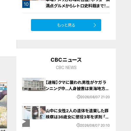
10
満点グルメからレトロ史料館まで！
愛知・東海市の感動スポット3選
もっと見る
CBCニュース
CBC NEWS
【速報】クマに襲われ男性がケガ ラ
ンニング中…人身被害は東海地方で
今シーズン初めて 岐阜県高山市
2026/08/07 21:20
山中に女性2人の遺体を遺棄した罪
検察は36歳女に懲役3年を求刑 ｢遺
棄時に近くに居続けたこと自体が重
2026/08/07 20:10
要な寄与｣ 女は｢黙秘します｣弁護側