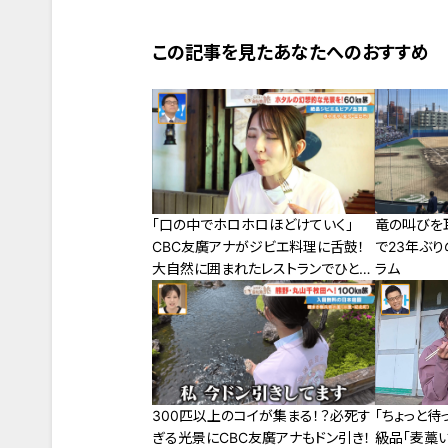
この記事を見たあなたへのおすすめ
「口の中でホロホロほどけていく」
竜の叫びを
CBC友廣アナがジビエ料理に舌鼓！
で23年ぶ
大自然に囲まれたレストランでひと休
ラム
み
300匹以上のコイが集まる！？必死す
「ちょっと待
ぎる光景にCBC友廣アナもドン引き！
級品「麦藁い