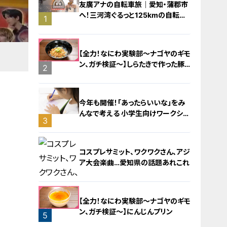
友廣アナの自転車旅｜愛知・蒲郡市
へ！三河湾ぐるっと125kmの自転車
1
旅！【チャント！特集】
【全力！なにわ実験部～ナゴヤのギモ
ン、ガチ検証～】しらたきで作った豚
2
バラミンチの油そば
今年も開催！「あったらいいな」をみ
んなで考える 小学生向けワークショ
3
ップを大府市で開催
コスプレサミット、ワクワクさん、アジ
ア大会楽曲…愛知県の話題あれこれ
【全力！なにわ実験部～ナゴヤのギモ
ン、ガチ検証～】にんじんプリン
5