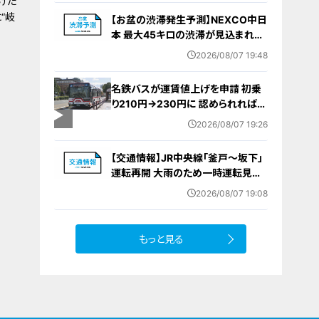
けた
は無罪主張
“岐
【お盆の渋滞発生予測】NEXCO中日
本 最大45キロの渋滞が見込まれる
区間も… 中央道・東名・新東名・東名
2026/08/07 19:48
阪道・伊勢湾岸道・北陸道など 一覧
（8月7日～16日）
名鉄バスが運賃値上げを申請 初乗
り210円→230円に 認められれば
12月から全路線で平均1割程度の値
2026/08/07 19:26
上げへ 人件費増や燃料価格の高止
まりが理由
【交通情報】JR中央線「釜戸～坂下」
運転再開 大雨のため一時運転見合
わせ
2026/08/07 19:08
もっと見る