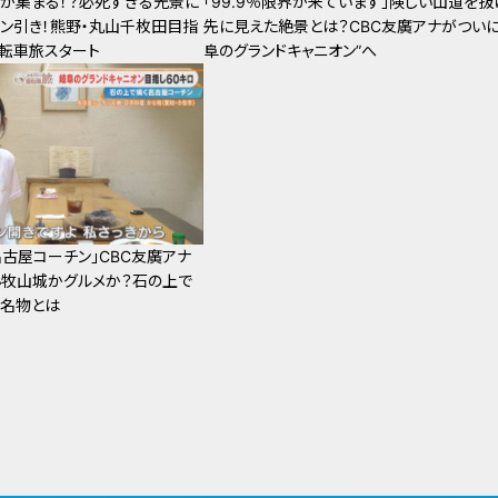
イが集まる！？必死すぎる光景に
「99.9％限界が来ています」険しい山道を抜
ドン引き！熊野・丸山千枚田目指
先に見えた絶景とは？CBC友廣アナがついに
自転車旅スタート
阜のグランドキャニオン”へ
名古屋コーチン」CBC友廣アナ
牧山城かグルメか？石の上で
の名物とは