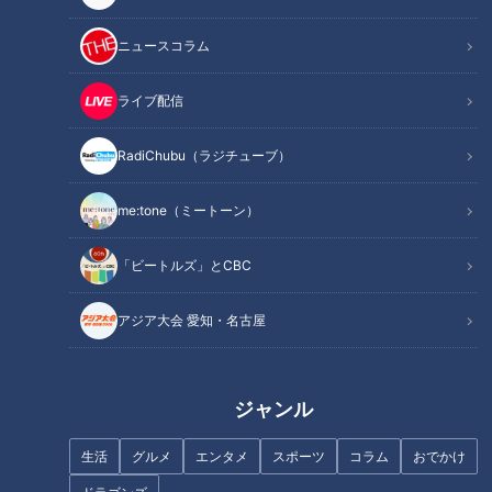
記事に戻る
ニュースコラム
この記事を見たあなたへのおすすめ
ライブ配信
RadiChubu（ラジチューブ）
me:tone（ミートーン）
河川の生態系を侵略する肉食外
バイオ燃料を低コスト化せよ。
「ビートルズ」とCBC
来魚「コクチバス」 長良川に出
三重県に日本最大級のミドリム
現しアユの被害が心配
シ培養プールが！
アジア大会 愛知・名古屋
ジャンル
生活
グルメ
エンタメ
スポーツ
コラム
おでかけ
飼育種類数は約1200！日本一多
不気味な“赤い首” 艶のある体