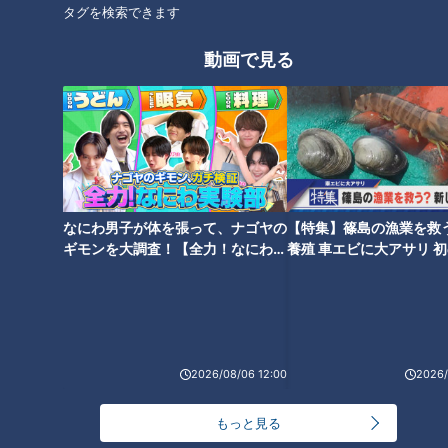
タグを検索できます
動画で見る
見どころ完全攻略！動物園マニ
100円遊び場？もふもふ動物
アが教える秋の「東山動植物
園？スリル日本一！？愛知の新
園」
穴場スポット大調査！【花咲か
タイムズ】
なにわ男子が体を張って、ナゴヤの
【特集】篠島の漁業を救
ギモンを大調査！【全力！なにわ実
養殖 車エビに大アサリ 
験部～ナゴヤのギモン、ガチ検証
【newsX】
～】
日本で唯一！入園料無料でゾウ
が見られる動物園！お金を使わ
癒やしの動物たちとリニューア
ず楽しめるコスパ最強スポット
ル！限定グルメで心もお腹も満
2026/08/06 12:00
2026/
たされる東山動植物園を調査！
もっと見る