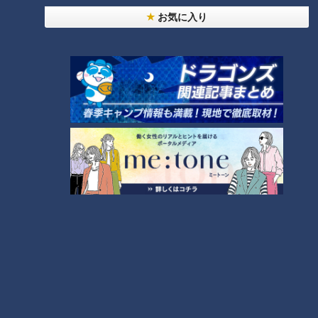
ランキング
お気に入り
RANKING
24時間
週間
月間
友廣アナの自転車旅｜愛知・蒲郡市へ！三河湾ぐる
っと125kmの自転車旅！【チャント！特集】
1
【全力！なにわ実験部～ナゴヤのギモン、ガチ検証
～】にんじんプリン
2
【全力！なにわ実験部～ナゴヤのギモン、ガチ検証
～】しらたきで作った豚バラミンチの油そば
3
【全力！なにわ実験部～ナゴヤのギモン、ガチ検証
～】キャロットフレンチロースト
4