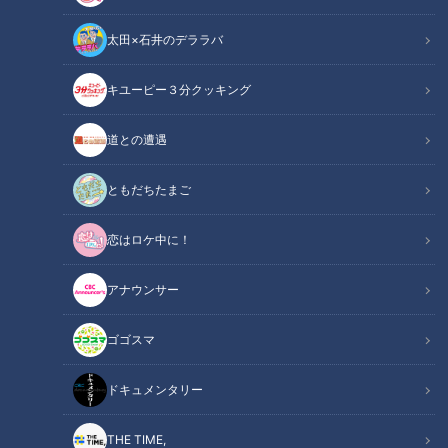
太田×石井のデララバ
キユーピー３分クッキング
CBCテレビ『チャント！』
道との遭遇
この記事の画像
（全6枚）
ともだちたまご
恋はロケ中に！
アナウンサー
ゴゴスマ
ドキュメンタリー
THE TIME,