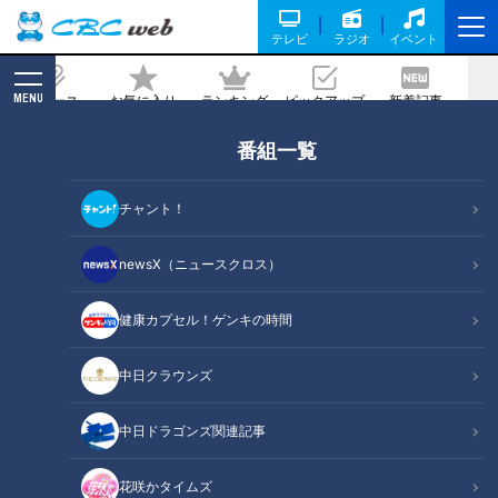
テレビ
ラジオ
イベント
MENU
ニュース
お気に入り
ランキング
ピックアップ
新着記事
CBC MAGAZINE
番組一覧
体長3メートル弱!? 国内で唯一“世界最大
級”のコモドオオトカゲが見られる名古
チャント！
屋市・千種区の「東山動植物園」を調査
newsX（ニュースクロス）
記事に戻る
健康カプセル！ゲンキの時間
中日クラウンズ
中日ドラゴンズ関連記事
花咲かタイムズ