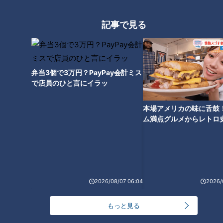
記事で見る
めったに見られないあの珍しい
動物とゼロ距離でご対面！ 『東
山動植物園』の最新人気スポッ
弁当3個で3万円？PayPay会計ミス
トを体験リポート！！
で店員のひと言にイラッ
本場アメリカの味に舌鼓
ム満点グルメからレトロ
で！愛知・東海市の感動
選
2026/08/07 06:04
2026/
もっと見る