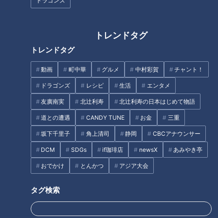
くの生きものが暮らしている鳥
｢クビアカツヤカミキリ｣ 樹木の
ドラゴンズ
羽水族館で今見るべき動物を全
内部を食い荒らす 名古屋では過
部見せ！乾いた状態のラッコは
去最悪ペースで被害拡大
モフモフ感がたまらない！
トレンドタグ
トレンドタグ
土用の丑の日に食べるもの、ウ
ナギ以外もOK！
動画
町中華
グルメ
中村彩賀
チャント！
日本でオスのシャチが見られる
ドラゴンズ
レシピ
生活
エンタメ
のは名古屋港水族館だけ！今し
友廣南実
北辻利寿
北辻利寿の日本はじめて物語
か見られない赤ちゃんの姿にキ
ュン♡名古屋港水族館の「GW
道との遭遇
CANDY TUNE
お金
三重
タグ
にオススメ！人気の生きものラ
坂下千里子
角上清司
静岡
CBCアナウンサー
ンキング」を発表！
DCM
SDGs
if珈琲店
newsX
あみやき亭
生活
チャント！
愛知
東山動植物園
おでかけ
とんかつ
アジア大会
タグ検索
オススメ関連コンテンツ