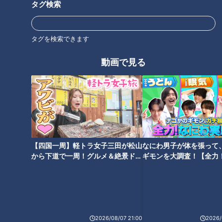
タグ検索
グルメ
チャント！
加藤愛
愛されフード
愛知
タグを検索できます
オススメ関連コンテンツ
動画で見る
毎日昼過ぎには完売！？子ども
1日5000個売れる“激ウマおにぎ
【四国一周】軽トラ女子三田が松山
なにわ男子が体を張って
にも人気の餡玉『上玉』の魅力
り”！？三重県四日市の「おにぎ
から下道で一周！グルメ＆絶景ドラ
ギモンを大調査！【全力
とは？名古屋市の老舗和菓子店
りの桃太郎」が愛され続ける理
イブ⑳
験部～ナゴヤのギモン、
『不朽園』が作る愛されフード
由とは？ 菰野町の名物カレーう
～】
を調査
どんも調査
2026/08/07 21:00
2026/