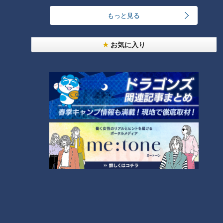
もっと見る
お気に入り
ランキング
RANKING
24時間
週間
月間
友廣アナの自転車旅｜愛知・蒲郡市へ！三河湾ぐる
っと125kmの自転車旅！【チャント！特集】
1
【全力！なにわ実験部～ナゴヤのギモン、ガチ検証
～】しらたきで作った豚バラミンチの油そば
2
今年も開催！「あったらいいな」をみんなで考える