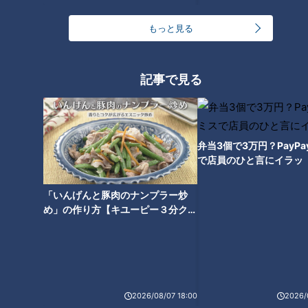
地元民が大絶賛！？三重県桑名
長時間煮込まなくてもレンジ一
もっと見る
市の隠れた名店『新城』で味わ
つで簡単に作れる「焼豚」！？
う木曽三川うなぎのひつまぶし
カルディ店員が選ぶベスト３を
加藤愛が愛されフードを徹底調
紹介
記事で見る
査
弁当3個で3万円？PayP
子どもが野菜嫌いを克服！？ア
で店員のひと言にイラッ
レンジも楽しめる爆売れドレッ
シングとは？「カルディ」店員
「いんげんと豚肉のナンプラー炒
に聞いた激推し商品ベスト3！
め」の作り方【キユーピー３分クッ
キング】
2026/08/07 18:00
2026/