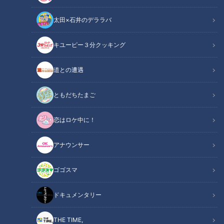
太田×石井のデララバ
キユーピー３分クッキング
CBCテレビ『チャント！』食べなきゃ損する！愛されフード
道との遭遇
この記事の画像
（全9枚）
ともだちたまご
恋はロケ中に！
アナウンサー
ゴゴスマ
ドキュメンタリー
THE TIME,