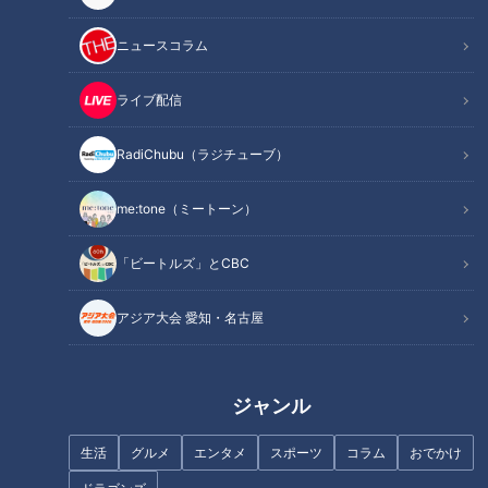
ニュースコラム
ライブ配信
記事に戻る
RadiChubu（ラジチューブ）
この記事を見たあなたへのおすすめ
me:tone（ミートーン）
「ビートルズ」とCBC
アジア大会 愛知・名古屋
限定品は過去最多！日本最大級
のショコラの祭典「アムール・
辛ウマ「皿台湾」が人気！行列
ジャンル
デュ・ショコラ」が開催！約
ができる町中華「人生餃子」
140ブランド2600種類が大集結
生活
グルメ
エンタメ
スポーツ
コラム
おでかけ