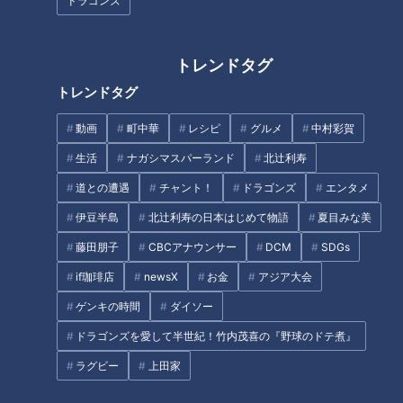
ドラゴンズ
トレンドタグ
町中華が作るカツカレーが絶
トレンドタグ
ビールに合う！名古屋の豚肉ホ
品！？総重量800gで背徳感
ルモン「とんちゃん」をぜひ堪
MAXのデカ盛りメニュー！今食
動画
町中華
レシピ
グルメ
中村彩賀
能してみて！
べるべき名古屋のカレーベスト
生活
ナガシマスパーランド
北辻利寿
3（後編）
道との遭遇
チャント！
ドラゴンズ
エンタメ
伊豆半島
北辻利寿の日本はじめて物語
夏目みな美
藤田朋子
CBCアナウンサー
DCM
SDGs
if珈琲店
newsX
お金
アジア大会
バンテリンドーム周辺は川が多
かった！？愛知・名古屋の暗渠
ゲンキの時間
ダイソー
三重県発祥なのに名古屋めし？
道をたどって歴史の紐を解く旅
手のひらサイズの縁起物”天む
ドラゴンズを愛して半世紀！竹内茂喜の『野球のドテ煮』
す”誕生物語
ラグビー
上田家
タグ