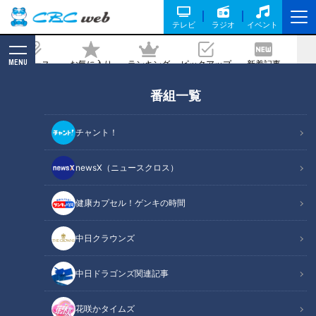
テレビ
ラジオ
イベント
MENU
ニュース
お気に入り
ランキング
ピックアップ
新着記事
CBC MAGAZINE
番組一覧
名古屋の隠れた名物「皿台湾」とは？駄
菓子屋の令和版“たません”も！地元で人
チャント！
気の“愛されフード”を調査
newsX（ニュースクロス）
記事に戻る
健康カプセル！ゲンキの時間
中日クラウンズ
中日ドラゴンズ関連記事
花咲かタイムズ