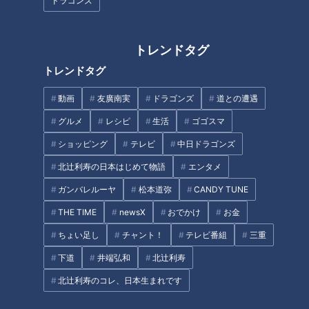
ドラゴンズ
柳橋市場などで仕入れる新鮮な海鮮メニューがお値打ちにいた
だけます。
トレンドタグ
トレンドタグ
動画
友廣南実
ドラゴンズ
道との遭遇
グルメ
レシピ
生活
ゴゴスマ
ショッピング
テレビ
中日ドラゴンズ
北辻利寿の日本はじめて物語
エンタメ
ガンバレルーヤ
松本道弥
CANDY TUNE
THE TIME
newsX
おでかけ
お金
CBCテレビ『花咲かタイムズ』うなずキング
ちょい足し
チャント！
テレビ番組
三重
中でもダントツの人気を誇るのは、かわいすぎるとSNSで話題
下道
井端弘和
北辻利寿
の『豪華海鮮丼』(2,500円)。岐阜県産ハツシモのシャリの上
北辻利寿のコレ、日本生まれです
には、三河産のヒラメ、伊勢まぐろの中トロ、いくら、ズワイ
ガニ、穴子、海老などのネタが21種類ものっていてボリューム