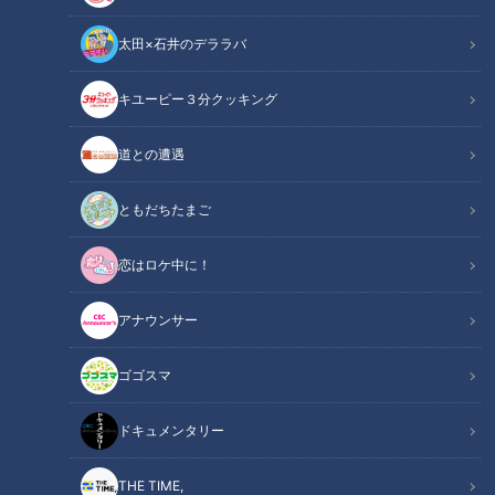
太田×石井のデララバ
キユーピー３分クッキング
花咲かタイムズ
うなずキング
道との遭遇
東海地方の“見た目のインパクトが抜群のグルメ”を番組が独自
ともだちたまご
に調査し厳選！驚くこと間違いなしのインパクトめしを紹介し
恋はロケ中に！
ました。
アナウンサー
INDEX
ゴゴスマ
器から飛び出たかわいい爆盛り海鮮丼
大人版お子様ランチタワー
ドキュメンタリー
アツアツ石焼きカツカレー
オススメ関連コンテンツ
THE TIME,