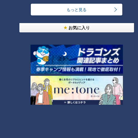
もっと見る
お気に入り
CBCテレビ『花咲かタイムズ』うなずキング
こちらのインパクトめしは、子どもの大好きなものを詰め込ん
だ『オムバーグ』(1,680円)。オムライスに自家製ハンバー
グ、目玉焼き、ベーコン、フライドポテトまでのっており、そ
の高さは15cm。総重量は1kgもある大人版お子様ランチタワー
です。