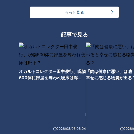
もっと見る
記事で見る
CBCテレビ『花咲かタイムズ』うなずキング
三重県鈴鹿市にある『洋食Mogu』。植物に覆われたオシャレ
な店内で、オムライスの上にポークカツがのった『オムカツ』
(1,280円)や、チキンカツにチーズがたっぷりかかった『Wチー
オカルトコレクター田中俊行、呪物
「肉は健康に悪い」は嘘
ズチキン』(1,580円)などボリューム満点のメニューがいただ
600体に部屋を奪われ寝床は廊
幸せに感じる物質が出る
下？
けます。なんと、セットのご飯や味噌汁はおかわり無料！
2026/08/06 06:04
2026/