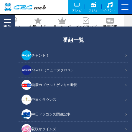
テレビ
ラジオ
イベント
MENU
ニュース
お気に入り
ランキング
ピックアップ
新着記事
CBC MAGAZINE
番組一覧
東海地方のやりすぎインパクトめしを徹
底紹介！3D海鮮丼＆大人版お子様ラン
チャント！
チタワー＆究極の石焼きカツカレー
newsX（ニュースクロス）
2023/04/06 17:20
2023年3月25日放送
健康カプセル！ゲンキの時間
中日クラウンズ
中日ドラゴンズ関連記事
花咲かタイムズ