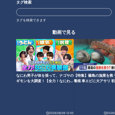
タグ検索
満点。注目は、爆盛りされた超豪華海鮮丼に飾られた、ネコと
ゴマアザラシのかわいらしいシャリです。
タグを検索できます
南天寿し
動画で見る
住所：名古屋市南区弥生町165
電話：052-821-2753
※ネタは仕入れ状況により内容が変更になる場合があります
※「豪華海鮮丼」のネコのシャリは要予約
大人版お子様ランチタワー
なにわ男子が体を張って、ナゴヤの
【特集】篠島の漁業を救
ギモンを大調査！【全力！なにわ実
養殖 車エビに大アサリ 
験部～ナゴヤのギモン、ガチ検証
【newsX】
～】
2026/08/06 12:00
2026/