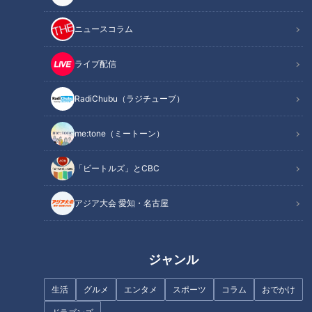
ニュースコラム
器から飛び出たかわいい爆盛り海鮮丼
ライブ配信
RadiChubu（ラジチューブ）
me:tone（ミートーン）
「ビートルズ」とCBC
アジア大会 愛知・名古屋
CBCテレビ『花咲かタイムズ』うなずキング
ジャンル
名古屋市南区にある、1969年創業の老舗寿司店『南天寿
生活
グルメ
エンタメ
スポーツ
コラム
おでかけ
し』。 人気の『握り寿司セット』(1,800円)をはじめ、日比野•