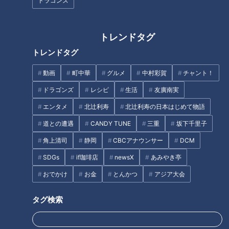
ドラゴンズ
「私の出身稲沢市では三杯酢、醤油、砂糖を1:1:1でした。一宮
出身のつボイさんがおっしゃっている酢醤油って甘みのある三
トレンドタグ
杯酢のことでは？」（Bさん）
トレンドタグ
つボイ「稲沢がこうなら、一宮もそうだと思います」
動画
町中華
グルメ
中村彩賀
チャント！
ドラゴンズ
レシピ
生活
友廣南実
いろんな土地のスーパーマーケットに行くのが好きだという江
エンタメ
北辻利寿
北辻利寿の日本はじめて物語
南市のリスナー。
道との遭遇
CANDY TUNE
三重
坂下千里子
初めて関西で黒密のところてんを見つけた時には躊躇なく買っ
たそうです。しかし…
角上清司
静岡
CBCアナウンサー
DCM
SDGs
if珈琲店
newsX
あみやき亭
「葛切りは大好きですが、海藻の香りがするところてんに黒密
おでかけ
お金
とんかつ
アジア大会
は合わない気がして、二度ほど挑戦しましたがダメでした。や
っぱりところてんは少し甘めの酢醤油にからしを添えて欲しい
タグ検索
です」（Cさん）