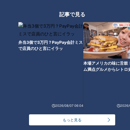
「ある日、15時のおやつにところてんが出てきました。私はと
記事で見る
ころてんはおかずというイメージがあり、おやつにこんなもの
が出されて憤慨しました」（Dさん）
弁当3個で3万円？PayPay会計ミス
持ってきた栄養士に「これはおやつのところてんだよ。甘いか
で店員のひと言にイラッ
ら食べてみて」と言われて…。
本場アメリカの味に舌鼓
「恐る恐るひと口食べたら、なんとも素晴らしいおやつでし
ム満点グルメからレトロ
た。それ以来、ところてんは甘い派です」（Dさん）
で！愛知・東海市の感動
選
小高「黒密で食べたら完全におやつですからね」
2026/08/07 06:04
2026/
つボイ「土岐市の方は寒天の産地でもあるので、ところてんも
作っている地域なわけです」
もっと見る