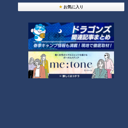
ブランド物のところてん
お気に入り
「私は四国・高知出身。ところてんは冷たいかつお出汁に醤油
で味付けをして、生姜とネギをかけて食べていました」（Eさ
ん）
つボイ「甘くなければ酸っぱいだろうという分け方をしていま
したが、出汁が効いていて甘くも酸っぱくもない」
小高「そうめんつゆみたいな感じなのかな」
「うちの主人は1年中夕食後にところてんを食べています。そ
れも揖斐の里・伊豆天草ところてんしか食べません」（Fさ
ん）
揖斐の里は、岐阜県揖斐郡の谷田商店が作っているこんにゃく