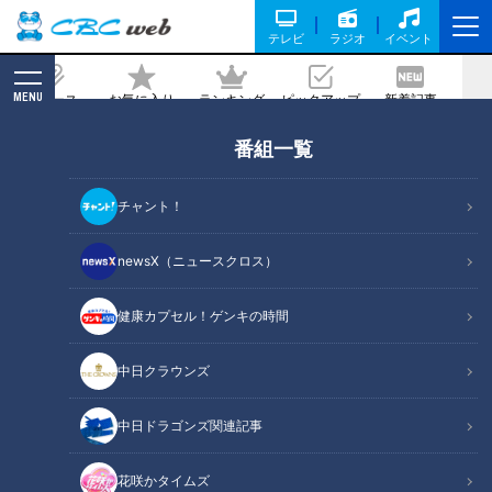
テレビ
ラジオ
イベント
MENU
ニュース
お気に入り
ランキング
ピックアップ
新着記事
CBC MAGAZINE
番組一覧
派閥が多すぎ！ところてん談義
2026/06/06 05:59
チャント！
newsX（ニュースクロス）
RadiChubu（ラジチューブ）
健康カプセル！ゲンキの時間
つボイノリオの聞けば聞くほど
中日クラウンズ
ＣＢＣラジオ『つボイノリオの聞けば聞くほど』の不定期コー
ナー「華麗なる食卓」は、家庭ごとのカレーの具材に関する話
中日ドラゴンズ関連記事
題から始まったコーナーです。6月3日の放送で話題になった
のは、ところてん。地域によって味や薬味が変わるところてん
花咲かタイムズ