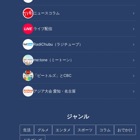
「私は生まれも育ちも名古屋ですから、酢醤油一択でごまをか
けて、からしを添えて、箸1本でのスタイルでした」（Aさ
ニュースコラム
ん）
ライブ配信
小高「そう言われるけど、箸1本で食べたことないです」
RadiChubu（ラジチューブ）
小高は奈良県奈良市生まれ、兵庫県尼崎市育ち。
me:tone（ミートーン）
つボイ「私らは昔から箸1本だったんです」
「ビートルズ」とCBC
つボイは愛知県一宮市出身ですが、こどもの頃は1本では食べ
アジア大会 愛知・名古屋
づらいと思っていたそうです。
小高「1本で食べるコツがあったら教えて欲しい」
ジャンル
生活
グルメ
エンタメ
スポーツ
コラム
おでかけ
食べ慣れた味がいい？