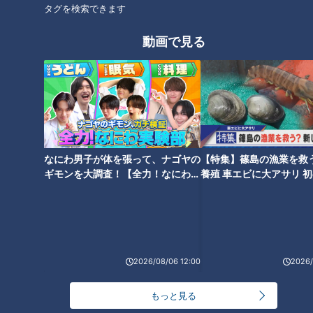
タグを検索できます
つボイ「江南、稲沢、一宮になると、こういうこともありま
す」
動画で見る
小高「三杯酢文化圏の人は色が黒いからね。黒密を三杯酢だと
思って食べると…」
つボイ「なんや、この甘さは？となるのはわからんでもないで
す」
なにわ男子が体を張って、ナゴヤの
【特集】篠島の漁業を救
ギモンを大調査！【全力！なにわ実
養殖 車エビに大アサリ 
験部～ナゴヤのギモン、ガチ検証
【newsX】
おやつ？おかず？
～】
岐阜県土岐市のリスナーからはこんなおたよりが寄せられてい
ました。
2026/08/06 12:00
2026/
幼少期、お菓子がほとんど食べられない入院中の楽しみは、15
もっと見る
時と19時30分に病院から出るおやつだったそうです。