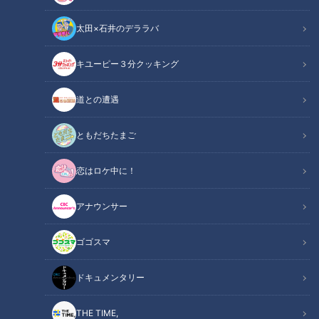
ですが、さまざまなリスナーの意見をつボイノリオと小高直子
太田×石井のデララバ
アナウンサーが紹介していきます。
キユーピー３分クッキング
関連リンク
この記事をradiko（ラジコ）で聴く
道との遭遇
INDEX
ともだちたまご
1本か2本か
食べ慣れた味がいい？
恋はロケ中に！
おやつ？おかず？
ブランド物のところてん
アナウンサー
オススメ関連コンテンツ
ゴゴスマ
ドキュメンタリー
1本か2本か
THE TIME,