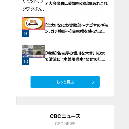
ア大会楽曲…愛知県の話題あれこれ
【全力！なにわ実験部～ナゴヤのギモ
ン、ガチ検証～】赤味噌を使ったミル
9
フィーユ味噌トンカツ
8
【特集】名古屋の堀川を木曽川の水
で清流に “木曽川導水”なぜ16年ぶ
10
り？【newsX】
もっと見る
CBCニュース
CBC NEWS