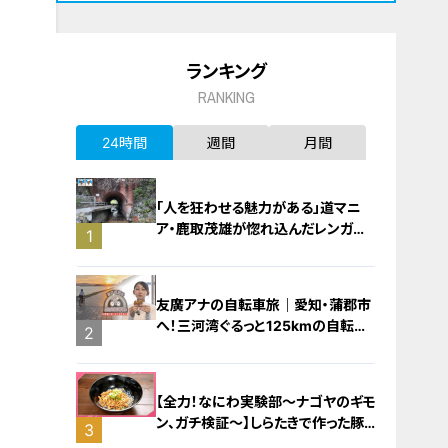
ランキング
RANKING
24時間
週間
月間
「人を狂わせる魅力がある」道マニ
ア・鹿取茂雄が惚れ込んだレンガの
1
橋梁とは？未公開の道3選
友廣アナの自転車旅｜愛知・蒲郡市
へ！三河湾ぐるっと125kmの自転車
2
旅！【チャント！特集】
【全力！なにわ実験部～ナゴヤのギモ
ン、ガチ検証～】しらたきで作った豚
3
バラミンチの油そば