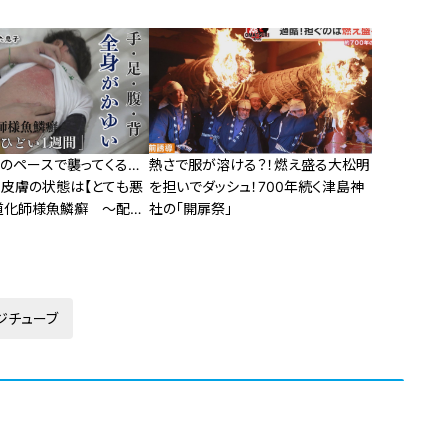
度のペースで襲ってくる…
熱さで服が溶ける？！燃え盛る大松明
、皮膚の状態は【とても悪
を担いでダッシュ！700年続く津島神
・道化師様魚鱗癬 ～配信
社の「開扉祭」
ンタリー「ピエロと呼ばれ
08話
ジチューブ