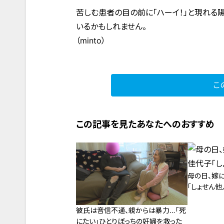
苦しむ患者の目の前に「ハーイ！」と現れる
いるかもしれません。
（minto）
こ
この記事を見たあなたへのおすすめ
母の日、嫁
「しょせん他
彼氏は音信不通、親からは暴力…「死
にたい」ひとりぼっちの妊婦を救った