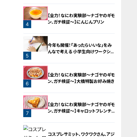
【全力！なにわ実験部～ナゴヤのギモ
ン、ガチ検証～】にんじんプリン
4
今年も開催！「あったらいいな」をみ
んなで考える 小学生向けワークショ
5
ップを大府市で開催
【全力！なにわ実験部～ナゴヤのギモ
ン、ガチ検証～】大橋特製お好み焼き
6
【全力！なにわ実験部～ナゴヤのギモ
ン、ガチ検証～】キャロットフレンチ
7
ロースト
コスプレサミット、ワクワクさん、アジ