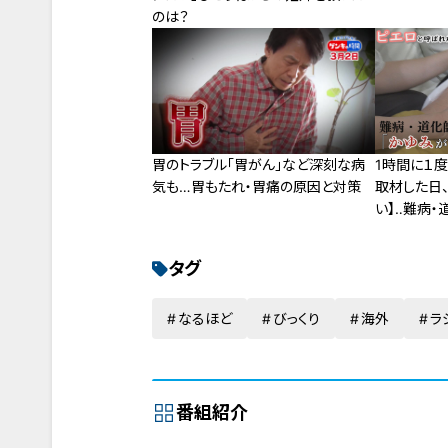
のは？
胃のトラブル「胃がん」など深刻な病
1時間に１
気も…胃もたれ・胃痛の原因と対策
取材した日
い】‥難病
型ドキュメ
た息子」第1
タグ
なるほど
びっくり
海外
ラ
番組紹介