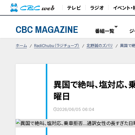
テレビ
ラジオ
イベント・
CBC MAGAZINE
番組一覧
ジ
ホーム
RadiChubu（ラジチューブ）
北野誠のズバリ
異国で絶
異国で絶叫、塩対応、
曜日
2026/06/05 06:04