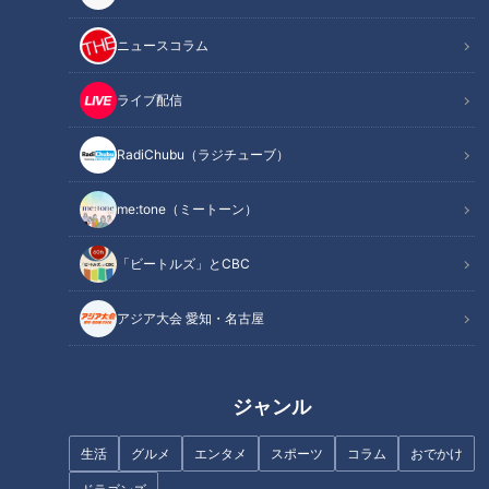
放送日（5月9日）の時点でドラゴンズの借金は二桁で単独最
下位。
ニュースコラム
開幕3連敗からここまで躓くとは思っていなかったという吉見
さん。
ライブ配信
吉見「大野（雄大）、柳（裕也）が『ピッチングとはこういう
RadiChubu（ラジチューブ）
もんやぞ』と見せてくれたじゃないですか。みんながそれに鼓
舞されて行くのかと思ったんですが、行けなかったですね」
me:tone（ミートーン）
「ビートルズ」とCBC
改めてピッチャーの重要さを思い知ったとのことです。
アジア大会 愛知・名古屋
吉見「逃げ切り体制に入った時の駒がいない。それが全てだと
思います」
ジャンル
ドラゴンズの強みは7～9回のリリーフが盤石なこと。しかし
今シーズンはリリーフ陣がやられて、先発の勝ちが消える試合
生活
グルメ
エンタメ
スポーツ
コラム
おでかけ
が多くあります。