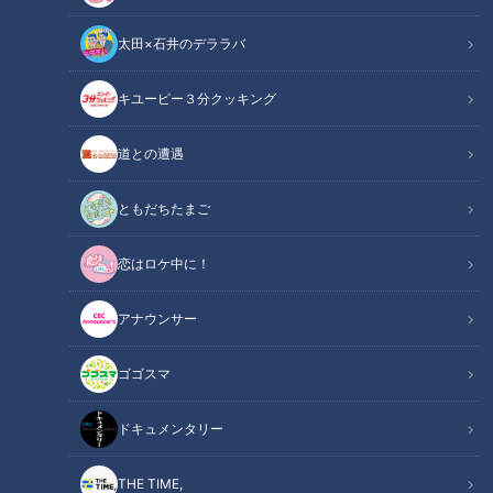
豊田市で達成したSLの独学修復プロジェクトと、名古屋市の
太田×石井のデララバ
老舗児童劇団「劇団うりんこ」の劇場閉館について取り上げま
した。“再生“と“幕引き“といった真逆のニュースについて、宮
キユーピー３分クッキング
部和裕アナウンサーと山本衿奈が語ります。
道との遭遇
関連リンク
この記事をradiko（ラジコ）で聴く
ともだちたまご
INDEX
恋はロケ中に！
SLを独学で修復
アナウンサー
石川さんの強い思い
劇団うりんこ、劇場に幕
ゴゴスマ
宮部が演劇体験振り返る
オススメ関連コンテンツ
ドキュメンタリー
THE TIME,