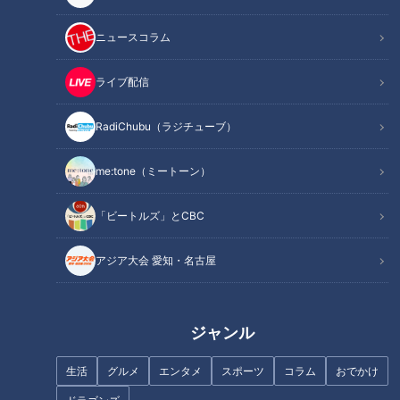
SLを独学で修復
ニュースコラム
まず取り上げたのが、長年屋外に放置されていた蒸気機関車
を、愛知県豊田市の設備工事業者・石川昭さんが修復したニュ
ライブ配信
ース。
RadiChubu（ラジチューブ）
このSLは、1970年代のSLブームで開業した民間施設「多賀SL
me:tone（ミートーン）
パーク」に展示されていたもの。施設閉鎖後は滋賀県多賀町で
保存されていましたが、活用方法を模索する中で、2022年に
「ビートルズ」とCBC
石川さんへ無償譲渡されたといいます。
アジア大会 愛知・名古屋
石川さんは建設機械の修理経験はあったものの、SLの修理は
初めて。それでも解説書を読み込み、詳しい人に助言を求めな
がら、毎日6時間にわたって修復作業を続けてきました。
ジャンル
長年雨ざらしだったため腐食や汚れが激しかったものの、部品
生活
グルメ
エンタメ
スポーツ
コラム
おでかけ
をひとつずつ分解してサビを落とし、不足部品を集め、穴の開