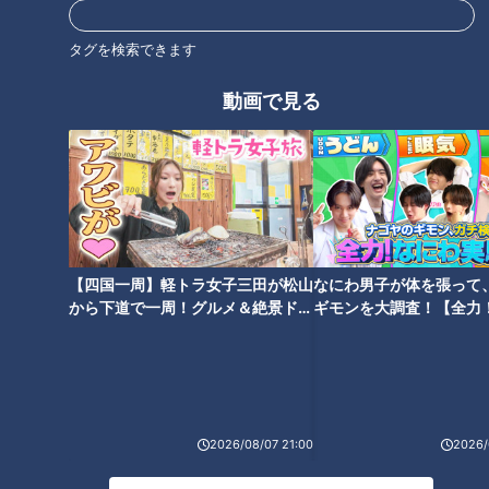
こういった思いから、ひとりで修復作業を続けてきました。
タグを検索できます
実際の修復された写真を見て、宮部と山本は思いを馳せます。
動画で見る
宮部「実際に見たら迫力あるでしょうし、この見事な整備され
た黒色は素敵でしょうね」
山本「音だったりとか、この香りとかね、やっぱり体感しに行
きたい」
【四国一周】軽トラ女子三田が松山
なにわ男子が体を張って
から下道で一周！グルメ＆絶景ドラ
ギモンを大調査！【全力
SLのお披露目は5月10日、豊田市吉原町の「石川製作所」で午
イブ⑳
験部～ナゴヤのギモン、
前9時から午後2時まで行なわれる予定です。
～】
劇団うりんこ、劇場に幕
2026/08/07 21:00
2026/
続いては名古屋市名東区を拠点とする老舗児童劇団「劇団うり