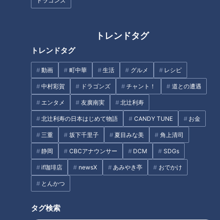
ドラゴンズ
いた箇所は板金塗装で補修。さらに配管をつなぎ、蒸気の代わ
りに圧縮空気を送り込むことで、ついに車輪を動かせる状態ま
で復活させました。
トレンドタグ
トレンドタグ
宮部「譲り受けるだけでも大変なことですけども、維持、管
動画
町中華
生活
グルメ
レシピ
理、そしてお披露目ということなんですね」
中村彩賀
ドラゴンズ
チャント！
道との遭遇
修復までの5年間の苦労は想像以上のものでしょう。
エンタメ
友廣南実
北辻利寿
北辻利寿の日本はじめて物語
CANDY TUNE
お金
三重
坂下千里子
夏目みな美
角上清司
石川さんの強い思い
静岡
CBCアナウンサー
DCM
SDGs
修復には多額の費用もかかったといいますが、石川さんの思い
if珈琲店
newsX
あみやき亭
おでかけ
はそれを上回ります。
とんかつ
「SLはひとつの歴史なので、本とか絵じゃなくて、動く当時
タグ検索
の姿で残したい」