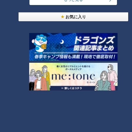
いました。
1973年生まれの宮部も、母校の小学校で毎年公演が行なわれ
お気に入り
ていたといいます。
宮部「生でお芝居を見た最初の経験は、劇団うりんこじゃない
ですかね」
懐かしそうに語る宮部は、公演当日の設営風景についても印象
深かったようです。
宮部「設営の様子が見たいんですよ。1日にして自分たちの体
育館でそこがホールになるわけですからね」
俳優だけでなく、客席の横で音響機材を操作するスタッフの姿
まで含めて、こども心に強く記憶に残っていると明かしまし
た。