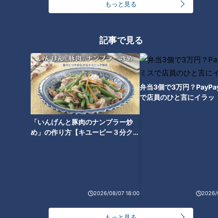
もっと見る
んこ」が、2027年3月末で「うりんこ劇場」を閉館するニュー
スです。
記事で見る
劇団は1973年設立。1986年に現在の劇場を建設し、自主公演
のほか、事務所や稽古場としても活用してきました。
しかし、コロナ禍で収益が大きく落ち込み、現在も回復しきっ
ていないことから、劇場を売却して負債を減らす方針だといい
弁当3個で3万円？PayP
で店員のひと言にイラッ
ます。
「いんげんと豚肉のナンプラー炒
一方で、劇団自体の活動は継続予定で、別の稽古場を借りなが
め」の作り方【キユーピー３分クッ
ら公演活動を続けていくとのことです。
キング】
宮部が演劇体験振り返る
2026/08/07 18:00
2026/
劇団うりんこの公演の約8割は学校公演で、ピーク時には愛
知・岐阜・三重だけでなく全国で年間500ステージを行なって
もっと見る