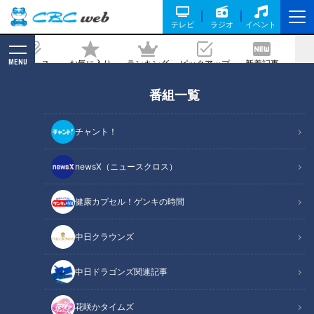
テレビ
ラジオ
イベント
MENU
ニュース
お気に入り
ランキング
ピックアップ
新着記事
CBC MAGAZINE
番組一覧
SLの修復、老舗劇団の劇場閉館…愛知県
で起きた真逆のニュース
チャント！
2026/05/09 06:01
newsX（ニュースクロス）
健康カプセル！ゲンキの時間
RadiChubu（ラジチューブ）
中日クラウンズ
CBCラジオ #プラス！
中日ドラゴンズ関連記事
『ＣＢＣラジオ #プラス！』では、新聞記事をもとに、地元愛
知県の話題を取り上げています。5月7日の放送では、愛知県
花咲かタイムズ