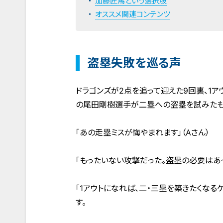
加藤匠馬という選択肢
オススメ関連コンテンツ
盗塁失敗を巡る声
ドラゴンズが2点を追って迎えた9回裏、1
の尾田剛樹選手が二塁への盗塁を試みたも
「あの走塁ミスが悔やまれます」（Aさん）
「もったいない攻撃だった。盗塁の必要はあっ
「1アウトになれば、二・三塁を築きたくな
す。