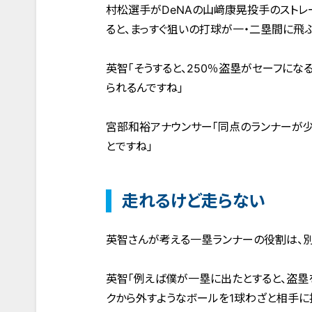
村松選手がDeNAの山﨑康晃投手のストレ
ると、まっすぐ狙いの打球が一・二塁間に飛
英智「そうすると、250％盗塁がセーフにな
られるんですね」
宮部和裕アナウンサー「同点のランナーが少
とですね」
走れるけど走らない
英智さんが考える一塁ランナーの役割は、別
英智「例えば僕が一塁に出たとすると、盗塁
クから外すようなボールを1球わざと相手に