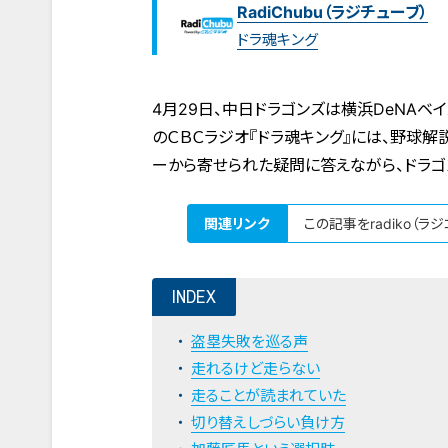
RadiChubu（ラジチューブ）
ドラ魂キング
4月29日、中日ドラゴンズは横浜DeNAベ
のＣＢＣラジオ『ドラ魂キング』には、野球
ーから寄せられた疑問に答えながら、ドラゴ
関連リンク
この記事をradiko（ラ
INDEX
盗塁失敗を巡る声
走れるけど走らない
走ることが読まれていた
切り替えしづらい負け方