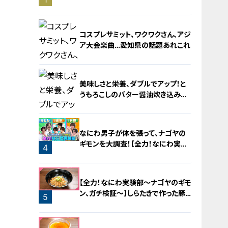
旅！【チャント！特集】
コスプレサミット、ワクワクさん、アジ
ア大会楽曲…愛知県の話題あれこれ
美味しさと栄養、ダブルでアップ！と
うもろこしのバター醤油炊き込みご
飯
2
なにわ男子が体を張って、ナゴヤの
ギモンを大調査！【全力！なにわ実験
4
部～ナゴヤのギモン、ガチ検証～】
3
【全力！なにわ実験部～ナゴヤのギモ
ン、ガチ検証～】しらたきで作った豚
5
バラミンチの油そば