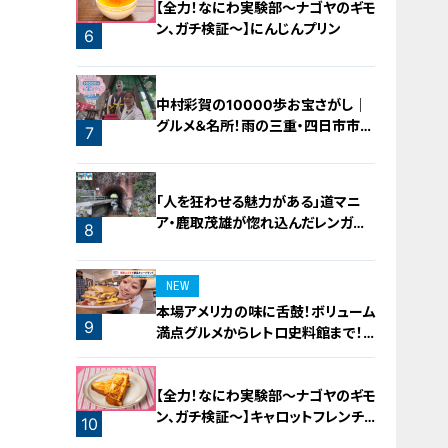
【全力！なにわ実験部～ナゴヤのギモ
ン、ガチ検証～】にんじんプリン
6
中村彩賀の10000歩お宝さがし｜
グルメ＆名所！雨の三重・四日市市で
7
お宝探し【チャント！特集】
「人を狂わせる魅力がある」道マニ
ア・鹿取茂雄が惚れ込んだレンガの
8
橋梁とは？未公開の道3選
NEW
本場アメリカの味に舌鼓！ボリューム
9
満点グルメからレトロ史料館まで！
愛知・東海市の感動スポット3選
【全力！なにわ実験部～ナゴヤのギモ
ン、ガチ検証～】キャロットフレンチ
10
ロースト