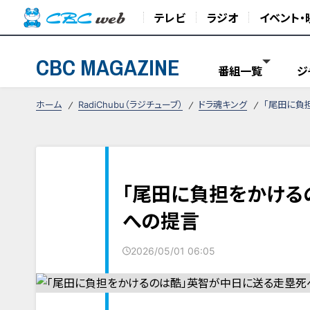
テレビ
ラジオ
イベント・
CBC MAGAZINE
番組一覧
ジ
ホーム
RadiChubu（ラジチューブ）
ドラ魂キング
「尾田に負
「尾田に負担をかける
への提言
2026/05/01 06:05