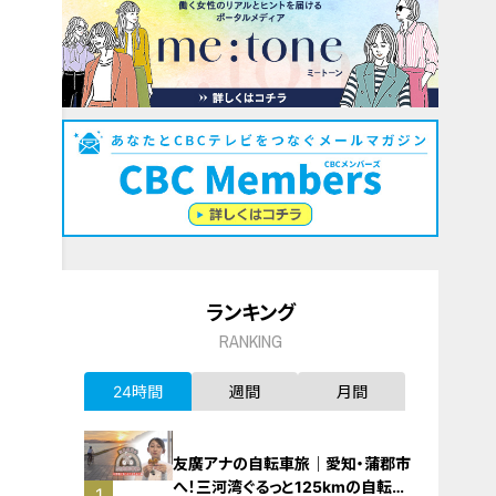
ランキング
RANKING
24時間
週間
月間
友廣アナの自転車旅｜愛知・蒲郡市
へ！三河湾ぐるっと125kmの自転車
1