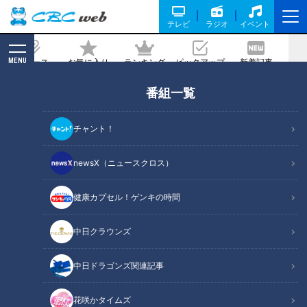
テレビ
ラジオ
イベント
MENU
ニュース
お気に入り
ランキング
ピックアップ
新着記事
CBC MAGAZINE
番組一覧
キッパリと反対。中日OB・中村武志、
捕手が二番の打順に物申す
チャント！
2026/04/30 05:55
newsX（ニュースクロス）
健康カプセル！ゲンキの時間
RadiChubu（ラジチューブ）
中日クラウンズ
ドラ魂キング
中日ドラゴンズ関連記事
4月24日からのヤクルト戦を3連勝で飾った中日ドラゴンズ。
27日放送のＣＢＣラジオ『ドラ魂キング』では、中日ドラゴ
花咲かタイムズ