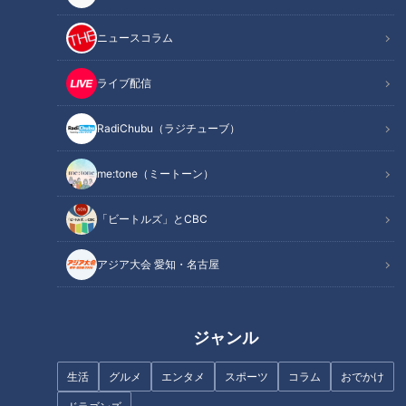
28日からゴールデンウィークの9連戦。一日置いてバンテリン
ドームでジャイアンツとの3連戦です。28日からのベイスター
ニュースコラム
ズ戦では、初戦は金丸投手と東投手と予告されました。
ライブ配信
加藤「去年も見た組み合わせだなあ」
RadiChubu（ラジチューブ）
中村「これはお金払ってでも見に行きたいですねえ」
me:tone（ミートーン）
宮部「普通払います（笑）」
「ビートルズ」とCBC
去年のドラゴンズは東投手に0勝4敗。それどころか最後に東
アジア大会 愛知・名古屋
投手に土をつけたのは2022年9月30日。立浪監督の初年度の9
月でした。
ジャンル
中村「よくドラゴンズ戦に投げますね。わざと？」
生活
グルメ
エンタメ
スポーツ
コラム
おでかけ
ローテーションで回ってくるのが、相性がいいので当てて来る