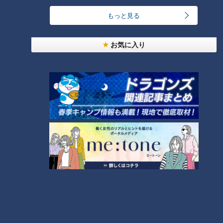
「最近の二番キャッチャー石伊選手の打順はなかなか面白いし
もっと見る
成功していると思うんですが、元キャッチャー武志さんはどう
思いますか？」（Aさん）
お気に入り
この話題が来るのを準備万端で待っていたという中村さん。二
番にキャッチャーを持ってくる打線をどう考える？
中村「僕は反対ですよ」
キッパリ言う中村さんに驚く加藤と宮部。
中村「キャッチャーは、打つ方に極力参加しない方がいい。負
担になるし」
しかも二番だと1回目からいきなり打席が回ってきます。
また、二番バッターだと送りバントなど、やることが多くなり