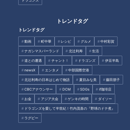
ドラゴンズ
のかは不明。
しかもルーキー金丸投手との投げ合いが、去年は3回もありま
した。いずれもバンテリンドーム。
トレンドタグ
トレンドタグ
7月1日、7イニング。ドラゴンズ3失点で金丸投手に黒星。7月
動画
町中華
レシピ
グルメ
中村彩賀
21日、8イニングでドラゴンズ1失点で金丸投手に黒星。9月17
ナガシマスパーランド
北辻利寿
生活
日、7イニングでドラゴンズ1失点。自責は0でも金丸投手に黒
星。
道との遭遇
チャント！
ドラゴンズ
伊豆半島
newsX
エンタメ
中部国際空港
中村「それ、負けてないでしょ？」
北辻利寿の日本はじめて物語
夏目みな美
藤田朋子
CBCアナウンサー
DCM
SDGs
if珈琲店
宮部「そうなんです。ドラゴンズ打線が東投手を打ててないの
で金丸投手に黒がついてしまった」
お金
アジア大会
ゲンキの時間
ダイソー
ドラゴンズを愛して半世紀！竹内茂喜の『野球のドテ煮』
ラグビー
連勝は続くか？