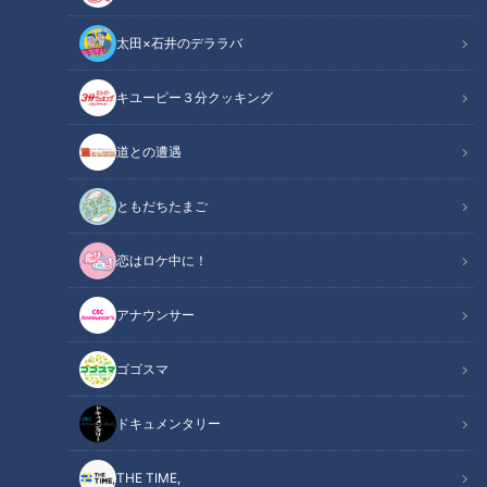
ンズOB・中村武志さんとカトリーナこと加藤里奈、宮部和裕
太田×石井のデララバ
アナウンサーがドラゴンズの近況を話題しました。
キユーピー３分クッキング
関連リンク
この記事をradiko（ラジコ）で聴く
道との遭遇
INDEX
ともだちたまご
対東投手の成績は？
連勝は続くか？
恋はロケ中に！
二番は反対
勝敗予想
アナウンサー
オススメ関連コンテンツ
ゴゴスマ
ドキュメンタリー
対東投手の成績は？
THE TIME,