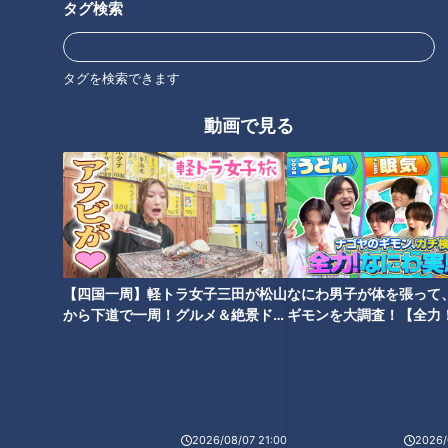
タグ検索
中村さんが現役時代は、一人の投手にチームがここまで苦戦す
ることはなかったそうです。
タグを検索できます
中村「同じチームの同じピッチャーに負けると昔は大変だっ
動画で見る
た。今みたいに勝てないと大変なことになったんだぞ」
名前は言わずとも、星野監督の顔が浮かんでくるのが中村さん
の話芸。
東投手に勝てないドラゴンズ。希望は細川成也選手と大島洋平
選手。宮部が調べると、去年、細川選手は対東投手11打数5安
【四国一周】軽トラ女子三田が松山
なにわ男子が体を張って
打。大島選手は4打数2安打だったそうです。
から下道で一周！グルメ＆絶景ドラ
ギモンを大調査！【全力
イブ⑳
験部～ナゴヤのギモン、
～】
中村「オープン戦ではいつもの感じではないような。東さんの
今年の調子はどうなんですか？」
2026/08/07 21:00
2026/