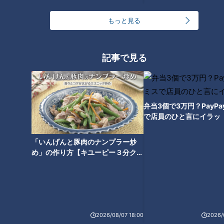
宮部「すでに3勝してますけどね」
もっと見る
中村「そんなに勝ってんの？」
驚きより、ガッカリした感じで呟く中村さん。東投手、この時
記事で見る
点で防御率は1.73。ドラゴンズとは今年初めてです。
中村「初戦の東さんを叩くと連勝は、線路は続くよどこまでも
弁当3個で3万円？PayP
になっていきますからね」
で店員のひと言にイラッ
明るく前向きな中村さん。翌28日の試合はドラゴンズ打線も
「いんげんと豚肉のナンプラー炒
機能し、3-0で久しぶりに東投手に打ち勝ちました。
め」の作り方【キユーピー３分クッ
キング】
二番は反対
リスナーから寄せられた質問にも答えていきました。
2026/08/07 18:00
2026/