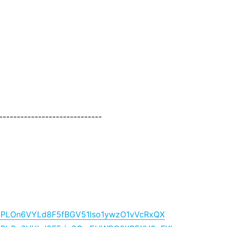
-----------------------------
ist=PLOn6VYLd8F5fBGV51lso1ywzO1vVcRxQX