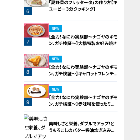
「夏野菜のフリッタータ」の作り方【キ
ユーピー３分クッキング】
6
5
NEW
【全力！なにわ実験部～ナゴヤのギモ
7
ン、ガチ検証～】大橋特製お好み焼き
NEW
【全力！なにわ実験部～ナゴヤのギモ
8
ン、ガチ検証～】キャロットフレンチ
ロースト
NEW
【全力！なにわ実験部～ナゴヤのギモ
9
ン、ガチ検証～】赤味噌を使ったミル
フィーユ味噌トンカツ
美味しさと栄養、ダブルでアップ！と
うもろこしのバター醤油炊き込みご
飯