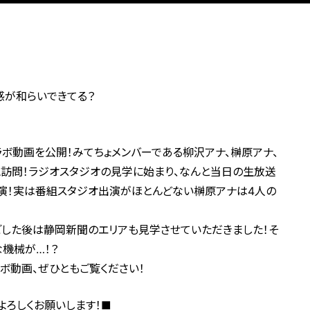
感が和らいできてる？
ラボ動画を公開！みてちょメンバーである柳沢アナ、榊原アナ、
に訪問！ラジオスタジオの見学に始まり、なんと当日の生放送
生出演！実は番組スタジオ出演がほとんどない榊原アナは4人の
ごした後は静岡新聞のエリアも見学させていただきました！そ
機械が…！？
ボ動画、ぜひともご覧ください！
よろしくお願いします！■