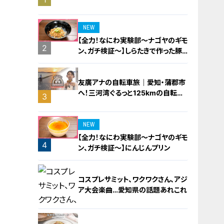
橋梁とは？未公開の道3選
NEW
【全力！なにわ実験部～ナゴヤのギモ
2
ン、ガチ検証～】しらたきで作った豚
バラミンチの油そば
友廣アナの自転車旅｜愛知・蒲郡市
へ！三河湾ぐるっと125kmの自転車
3
旅！【チャント！特集】
NEW
【全力！なにわ実験部～ナゴヤのギモ
4
ン、ガチ検証～】にんじんプリン
コスプレサミット、ワクワクさん、アジ
ア大会楽曲…愛知県の話題あれこれ