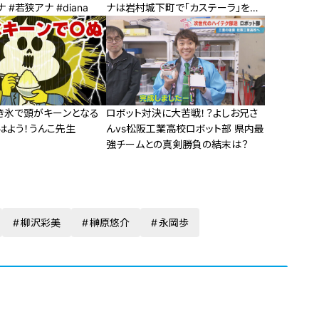
 #若狭アナ #diana
ナは岩村城下町で「カステーラ」を堪
能できるのか？
かき氷で頭がキーンとなる
ロボット対決に大苦戦！？よしお兄さ
おはよう！うんこ先生
んvs松阪工業高校ロボット部 県内最
強チームとの真剣勝負の結末は？
柳沢彩美
榊原悠介
永岡歩