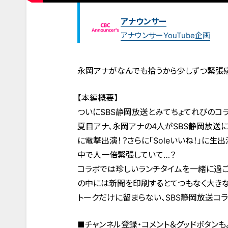
アナウンサー
アナウンサーYouTube企画
永岡アナがなんでも拾うから少しずつ緊張
【本編概要】
ついにSBS静岡放送とみてちょてれびのコ
夏目アナ、永岡アナの4人がSBS静岡放送
に電撃出演！？さらに「Soleいいね！」に
中で人一倍緊張していて…？
コラボでは珍しいランチタイムを一緒に過
の中には新聞を印刷するとてつもなく大きな
トークだけに留まらない、SBS静岡放送コラ
■チャンネル登録・コメント＆グッドボタンも