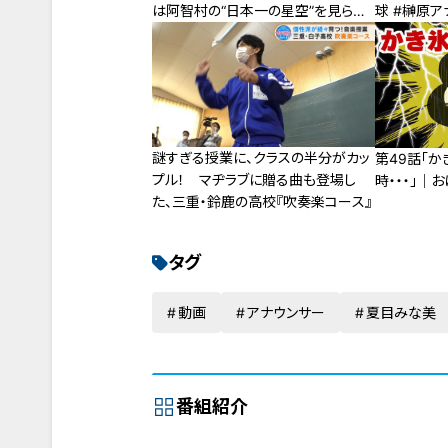
は阿智村の“日本一の星空”を見られ
球 #榊原アナ
るのか！？
謎すぎる授業に、クラスの半分がカッ
第49話「
プル！ マヂラブに贈る曲も登場し
時・・・」｜
た、三重・鈴鹿の高校『吹奏楽コース』
タグ
動画
アナウンサー
夏目みな美
番組紹介