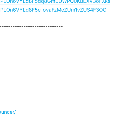
?list=PLOn6VYLd8F5dq8GmEUWPQ0KBEXV3oFXks
list=PLOn6VYLd8F5e-ovaFzMeZUm1vZUS4F3OO
-----------------------------
ouncer/