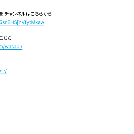
送 チャンネルはこちらから
f5snEHSjYVfytMksw
はこちら
am/wasabi/
ら
ne/