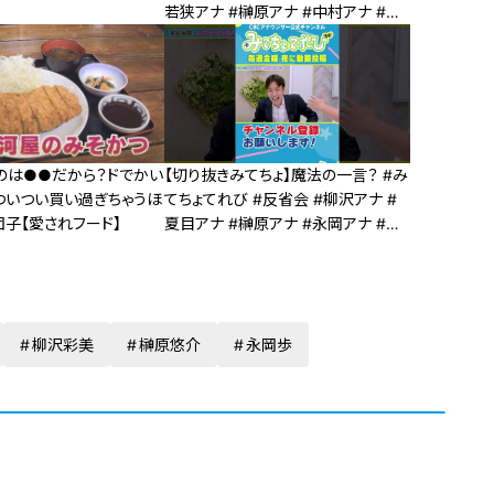
若狭アナ #榊原アナ #中村アナ #中
日ドラゴンズ
のは●●だから？ドでかい
【切り抜きみてちょ】魔法の一言？ #み
ついつい買い過ぎちゃうほ
てちょてれび #反省会 #柳沢アナ #
子【愛されフード】
夏目アナ #榊原アナ #永岡アナ #記
念企画
柳沢彩美
榊原悠介
永岡歩