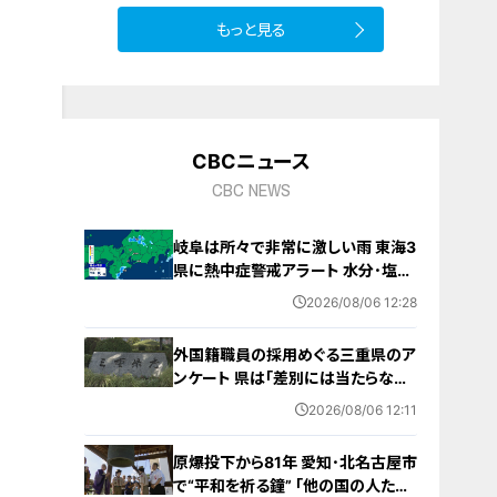
9
もっと見る
CBCニュース
CBC NEWS
岐阜は所々で非常に激しい雨 東海3
県に熱中症警戒アラート 水分･塩分
補給など対策を 愛知･名古屋･岐阜･
2026/08/06 12:28
三重の天気予報（8/6 昼）
外国籍職員の採用めぐる三重県のア
ンケート 県は｢差別には当たらない｣
と示す方針 諮問機関は｢差別にあた
2026/08/06 12:11
る｣と認定
原爆投下から81年 愛知･北名古屋市
で“平和を祈る鐘” ｢他の国の人たち