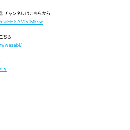
送 チャンネルはこちらから
f5snEHSjYVfytMksw
はこちら
am/wasabi/
ら
ne/