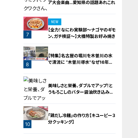
ア大会楽曲…愛知県の話題あれこれ
NEW
【全力！なにわ実験部～ナゴヤのギモ
7
ン、ガチ検証～】大橋特製お好み焼き
6
【特集】名古屋の堀川を木曽川の水
で清流に “木曽川導水”なぜ16年ぶ
8
り？【newsX】
美味しさと栄養、ダブルでアップ！と
うもろこしのバター醤油炊き込みご
飯
「鶏だし冷麺」の作り方【キユーピー３
分クッキング】
10