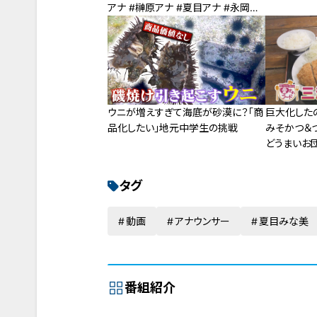
アナ #榊原アナ #夏目アナ #永岡ア
ナ #CBC
ウニが増えすぎて海底が砂漠に？「商
巨大化した
品化したい」地元中学生の挑戦
みそかつ＆
どうまいお団
タグ
動画
アナウンサー
夏目みな美
番組紹介