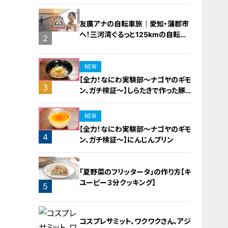
友廣アナの自転車旅｜愛知・蒲郡市
へ！三河湾ぐるっと125kmの自転車
2
旅！【チャント！特集】
NEW
【全力！なにわ実験部～ナゴヤのギモ
3
ン、ガチ検証～】しらたきで作った豚
バラミンチの油そば
NEW
【全力！なにわ実験部～ナゴヤのギモ
4
ン、ガチ検証～】にんじんプリン
「夏野菜のフリッタータ」の作り方【キ
ユーピー３分クッキング】
5
コスプレサミット、ワクワクさん、アジ