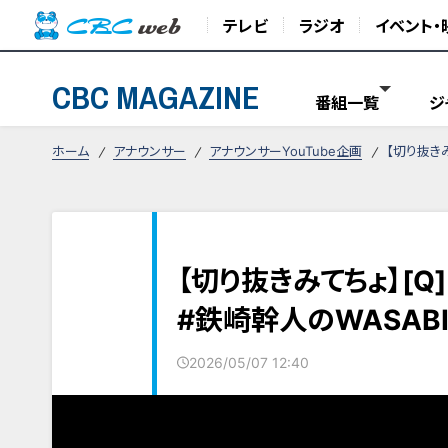
テレビ
ラジオ
イベント・
CBC MAGAZINE
番組一覧
ジ
ホーム
アナウンサー
アナウンサーYouTube企画
【切り抜きみ
【切り抜きみてちょ】[Q
#鉄崎幹人のWASABI 
2026/05/07 12:40