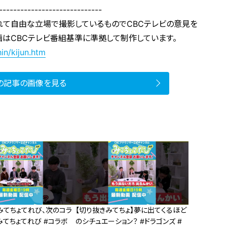
-----------------------------
れて自由な立場で撮影しているものでCBCテレビの意見を
画はCBCテレビ番組基準に準拠して制作しています。
in/kijun.htm
の記事の画像を見る
みてちょてれび、次のコラ
【切り抜きみてちょ】夢に出てくるほど
みてちょてれび #コラボ
のシチュエーション？ #ドラゴンズ #