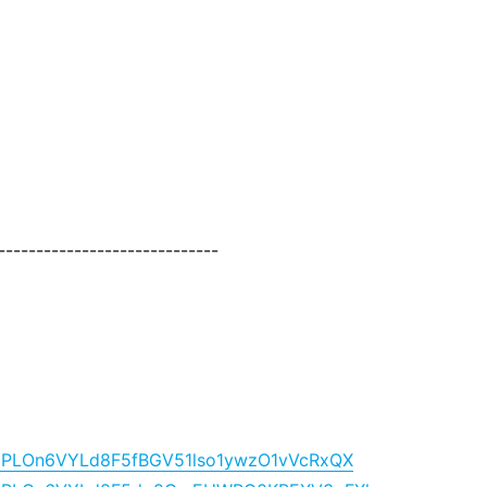
-----------------------------
ist=PLOn6VYLd8F5fBGV51lso1ywzO1vVcRxQX