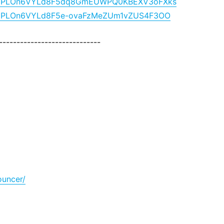
?list=PLOn6VYLd8F5dq8GmEUWPQ0KBEXV3oFXks
list=PLOn6VYLd8F5e-ovaFzMeZUm1vZUS4F3OO
-----------------------------
ouncer/