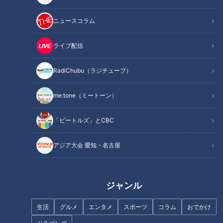
------------------------------------------------------------
ニュースコラム
-----------
【動画もみてちょ】
ライブ配信
https://youtu.be/UTXRIv3VWK4
https://youtu.be/KtIPLwWy_gE
RadiChubu（ラジチューブ）
https://youtu.be/MBodoN3B8nE
me:tone（ミートーン）
【再生リストもみてちょ】
https://www.youtube.com/playlist?
「ビートルズ」とCBC
list=PLOn6VYLd8F5c7urq_t8Xp8-FMOymmRCYE
アジア大会 愛知・名古屋
https://www.youtube.com/playlist?
list=PLOn6VYLd8F5ff16b_-eSNPjXtXRkEediT
https://www.youtube.com/playlist?
ジャンル
list=PLOn6VYLd8F5cLDNVVUmuZF4g5cuQK6Cr_
生活
グルメ
エンタメ
スポーツ
コラム
おでかけ
------------------------------------------------------------