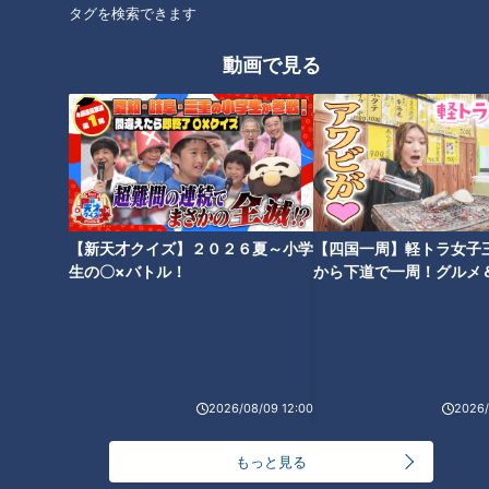
撮影しているものでCBCテレビの意見を代弁しているもので
タグを検索できます
はありません。但し、動画はCBCテレビ番組基準に準拠して
動画で見る
制作しています。
https://hicbc.com/tv/corporation/banshin/kijun.htm
この記事の画像を見る
この記事を見たあなたへのおすすめ
【新天才クイズ】２０２６夏～小学
【四国一周】軽トラ女子
生の〇×バトル！
から下道で一周！グルメ
イブ⑳
今すぐマネできる！つけてみそ
自分にピッタリな道具はあるあ
2026/08/09 12:00
2026/
かけてみそレシピ
るですね。#みてちょてれび #
アナウンサー #ニュース
もっと見る