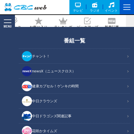
テレビ
ラジオ
イベント
MENU
ニュース
お気に入り
ランキング
ピックアップ
新着記事
CBC MAGAZINE
番組一覧
一文字違うだけで全部変わっちゃうコト
あるよね #みてちょてれび #ウラオモテ
チャント！
レビ #アナウンサー
newsX（ニュースクロス）
2025/11/27 16:47
健康カプセル！ゲンキの時間
中日クラウンズ
中日ドラゴンズ関連記事
花咲かタイムズ