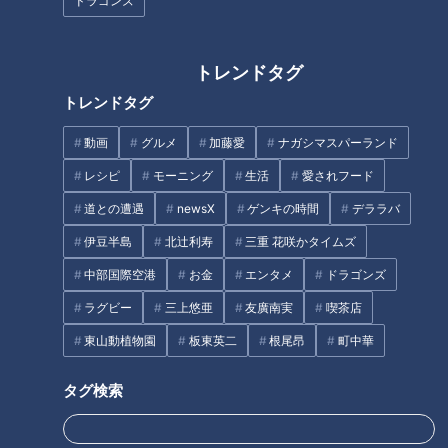
ドラゴンズ
-----------
#みてちょてれび #CBC #アナウンサー #お仕事 #ニュース
トレンドタグ
トレンドタグ
【関連リンク】
🎤「CBCアナウンサー」公式サイト
動画
グルメ
加藤愛
ナガシマスパーランド
https://hicbc.com/announcer/
レシピ
モーニング
生活
愛されフード
🎤「CBCアナウンサー」公式X(旧Twitter)
道との遭遇
newsX
ゲンキの時間
デララバ
https://twitter.com/cbc_announcer
🎤「CBCアナウンサー」公式Instagram
伊豆半島
北辻利寿
三重 花咲かタイムズ
https://www.instagram.com/cbc.announcer/
中部国際空港
お金
エンタメ
ドラゴンズ
CBCテレビLINE公式アカウント
ラグビー
三上悠亜
友廣南実
喫茶店
https://lin.ee/25iffnNj
東山動植物園
板東英二
根尾昂
町中華
------------------------------------------------------------
タグ検索
-----------
この動画はCBCアナウンサーが、番組を離れて自由な立場で