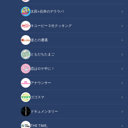
太田×石井のデララバ
キユーピー３分クッキング
アナウンサー
アナウンサーYouTube企画
道との遭遇
ひらがなの柔らかさをちゃんと表現されてるのかわいい。
ともだちたまご
■実際に読まれたマヌルネコのニュースはこちら
恋はロケ中に！
https://youtu.be/VOuqnJKez6I?si=CT8QBXcDjmSDGGpE
アナウンサー
■お借りした企画はこちらMBSアナウンサー公式チャンネル
ゴゴスマ
https://youtu.be/Cft7nJrdfvQ?si=znXFgUNYck4YOHUK
ドキュメンタリー
■チャンネル登録・コメント＆グッドボタンもよろしくお願い
します！■
THE TIME,