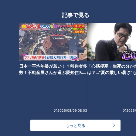
記事で見る
車を安く買えて、高く売れる？
自動車フリマ「カババ」と
おうちで簡単本格スキンケア！
は！？
高級美顔器を使ってみたらどう
なった？【デパチャン】
日本一平均年齢が若い！？移住者多
「心筋梗塞」生死の分か
数！不動産屋さんが選ぶ愛知住みた
は？…“夏の厳しい暑さ”
い街ランキング1位は？
に！発症前のキケンなサ
法
【ナジャさん ゴゴスマ復帰】ト
【切り抜き】みてちょてれび、
2026/08/09 08:03
2026/
ウモロコシの食べ方で古川アナ
次のコラボ先は？ #みてちょて
のあざとさがバレる！ゴゴスマ
れび #コラボ
生配信＃16
もっと見る
タグ