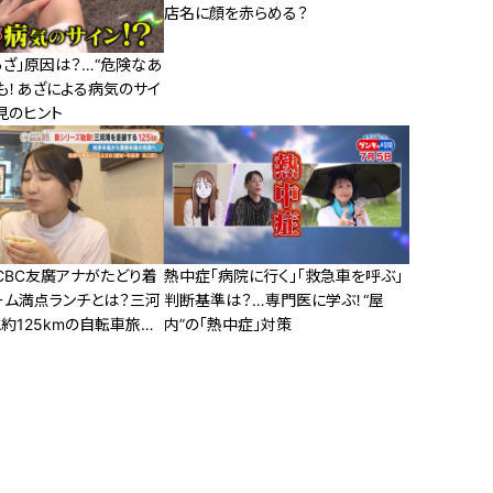
店名に顔を赤らめる？
ざ」原因は？…“危険なあ
も！あざによる病気のサイ
見のヒント
CBC友廣アナがたどり着
熱中症「病院に行く」「救急車を呼ぶ」
ーム満点ランチとは？三河
判断基準は？…専門医に学ぶ！“屋
約125kmの自転車旅ス
内”の「熱中症」対策