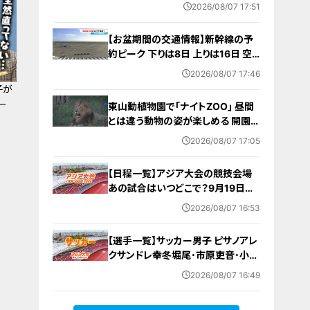
んでいたか 愛知･西尾市
2026/08/07 17:51
【お盆期間の交通情報】新幹線の予
約ピーク 下りは8日 上りは16日 空
の便は台風の影響で7日～8日にか
2026/08/07 17:46
けて沖縄を結ぶ42便が欠航（中部空
子が
港） 東海地方
ー
東山動植物園で｢ナイトZOO｣ 昼間
とは違う動物の姿が楽しめる 開園時
間は約3時間半延長 プロジェクショ
2026/08/07 17:05
ンマッピングやトークイベントも 8月
8日から開催 名古屋
【日程一覧】アジア大会の競技会場
あの試合はいつどこで？9月19日
（土）～10月4日（日）【アジア大会 ア
2026/08/07 16:53
ジアパラ大会2026 愛知･名古屋】ス
ケジュール･出場選手･アクセス 随時
【選手一覧】サッカー男子 ピサノアレ
更新
クサンドレ幸冬堀尾･市原吏音･小杉
啓太など 日本代表選手【アジア大会
2026/08/07 16:49
愛知･名古屋 2026】