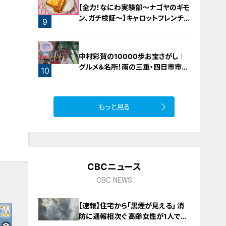
【全力！なにわ実験部～ナゴヤのギモ
ン、ガチ検証～】キャロットフレンチ
9
ロースト
中村彩賀の10000歩お宝さがし｜
グルメ＆名所！雨の三重・四日市市で
10
お宝探し【チャント！特集】
もっと見る
CBCニュース
CBC NEWS
【速報】住宅から｢黒煙が見える｣ 消
防に通報相次ぐ 高齢女性が1人で住