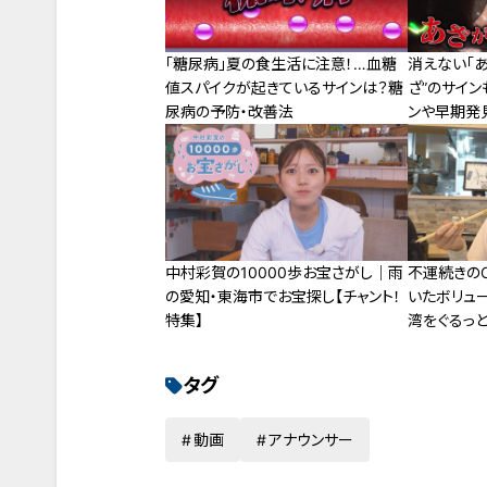
「糖尿病」夏の食生活に注意！…血糖
消えない「あ
値スパイクが起きているサインは？糖
ざ”のサイン
尿病の予防・改善法
ンや早期発
中村彩賀の10000歩お宝さがし｜雨
不運続きの
の愛知・東海市でお宝探し【チャント！
いたボリュ
特集】
湾をぐるっと
タート！
タグ
動画
アナウンサー