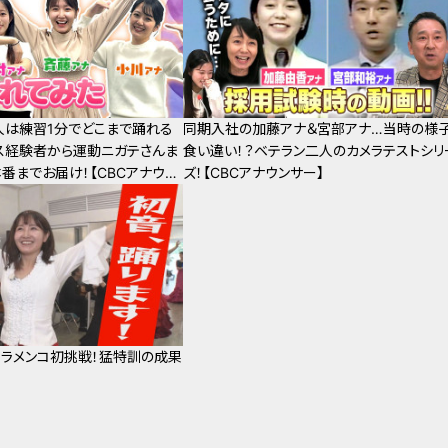
4人は練習1分でどこまで踊れる
同期入社の加藤アナ＆宮部アナ…当時の様
ス経験者から運動ニガテさんま
食い違い！？ベテラン二人のカメラテストシリ
番までお届け！【CBCアナウン
ズ！【CBCアナウンサー】
ラメンコ初挑戦！猛特訓の成果