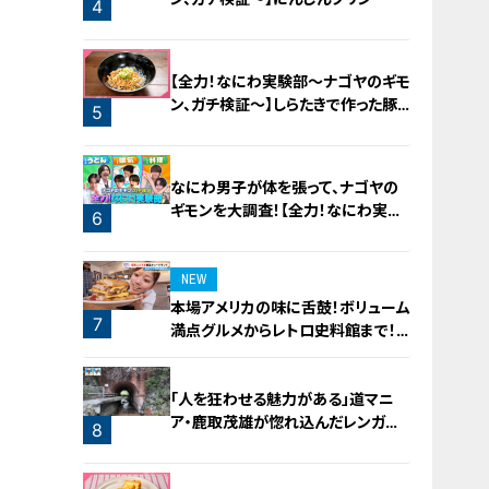
4
3
【全力！なにわ実験部～ナゴヤのギモ
ン、ガチ検証～】しらたきで作った豚
5
バラミンチの油そば
なにわ男子が体を張って、ナゴヤの
ギモンを大調査！【全力！なにわ実験
6
部～ナゴヤのギモン、ガチ検証～】
NEW
本場アメリカの味に舌鼓！ボリューム
7
満点グルメからレトロ史料館まで！
愛知・東海市の感動スポット3選
「人を狂わせる魅力がある」道マニ
ア・鹿取茂雄が惚れ込んだレンガの
8
橋梁とは？未公開の道3選