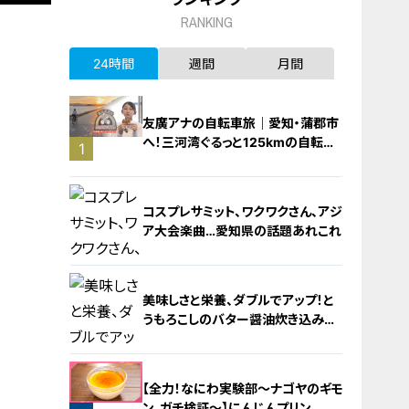
RANKING
24時間
週間
月間
友廣アナの自転車旅｜愛知・蒲郡市
へ！三河湾ぐるっと125kmの自転車
1
旅！【チャント！特集】
コスプレサミット、ワクワクさん、アジ
ア大会楽曲…愛知県の話題あれこれ
美味しさと栄養、ダブルでアップ！と
うもろこしのバター醤油炊き込みご
飯
2
【全力！なにわ実験部～ナゴヤのギモ
ン、ガチ検証～】にんじんプリン