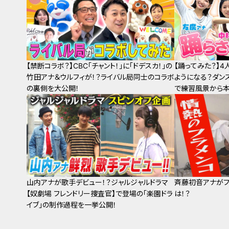
【禁断コラボ？】CBC「チャント！」に「ドデスカ！」の
【踊ってみた？】
竹田アナ＆ウルフィが！？ライバル局同士のコラボ
ようになる？ダン
の裏側を大公開！
で練習風景から本
サー】
山内アナが歌手デビュー！？ジャルジャルドラマ
斉藤初音アナがフ
【奴劇場 フレンドリー捜査官】で登場の「楽園ドラ
は！？
イブ」の制作過程を一挙公開！