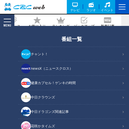
テレビ
ラジオ
イベント
MENU
ニュース
お気に入り
ランキング
ピックアップ
新着記事
CBC MAGAZINE
番組一覧
【名阪国道】奈良のオメガカーブとその
内側の集落を巡る
チャント！
2022/05/25 00:44
newsX（ニュースクロス）
健康カプセル！ゲンキの時間
中日クラウンズ
中日ドラゴンズ関連記事
花咲かタイムズ