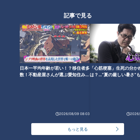
NEW
記事で見る
「心筋梗塞」生死の分かれ道は？…“夏の厳しい暑
1
さ”もきっかけに！発症前のキケンなサインと対処
法
「すごい痩せましたね！」…世界一楽なスクワッ
ト！？ダイエットのスペシャリストに学ぶ「無理な
2
くやせる方法」
日本一平均年齢が若い！？移住者多
「心筋梗塞」生死の分か
「夏の脳梗塞」熱中症に似ている！？…生死の分か
数！不動産屋さんが選ぶ愛知住みた
は？…“夏の厳しい暑さ”
れ道！経験者から学ぶ“発症時の身体の異変”
3
い街ランキング1位は？
に！発症前のキケンなサ
法
大学のサークルで増える？複数のスポーツを融合さ
せた「ピックルボール」
2026/08/09 08:03
2026/
ＣＢＣ小川実桜アナ、呪術廻戦展で痛感した「自分
もっと見る
に一番遠い職業」