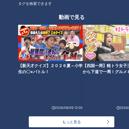
タグを検索できます
動画で見る
【新天才クイズ】２０２６夏～小学
【四国一周】軽トラ女子
生の〇×バトル！
から下道で一周！グルメ
イブ⑳
ランキング
2026/08/09 12:00
2026/
RANKING
もっと見る
24時間
週間
月間