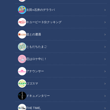
太田×石井のデララバ
道との遭遇
キユーピー３分クッキング
「道との遭遇」動画
道との遭遇
声は 山形みらい さんと 露の団姫 さんです
ともだちたまご
この記事の画像を見る
恋はロケ中に！
この記事を見たあなたへのおすすめ
アナウンサー
ゴゴスマ
ドキュメンタリー
廃キャバレーと廃浴場に特別潜
まるで天国への階段？ケーブル
THE TIME,