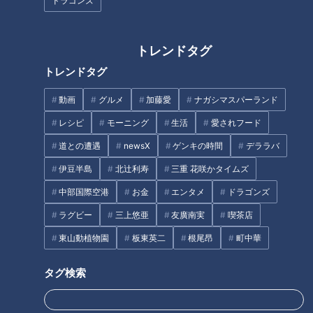
ドラゴンズ
タグ
動画
エンタメ
ミキ
道との遭遇
トレンドタグ
トレンドタグ
番組紹介
動画
グルメ
加藤愛
ナガシマスパーランド
レシピ
モーニング
生活
愛されフード
道との遭遇
道との遭遇
newsX
ゲンキの時間
デララバ
「道との遭遇」動画
伊豆半島
北辻利寿
三重 花咲かタイムズ
ミキがミチに出会うバラエティ！全国のユニークな「道」を変化球
目線で深掘り、とことん楽しむ！CBCテレビにて毎週火曜日よる
中部国際空港
お金
エンタメ
ドラゴンズ
11:56から放送。見逃し配信あり。
ラグビー
三上悠亜
友廣南実
喫茶店
ホームページ
東山動植物園
板東英二
根尾昂
町中華
番組サイト
タグ検索
最新話の見逃し配信はこちら