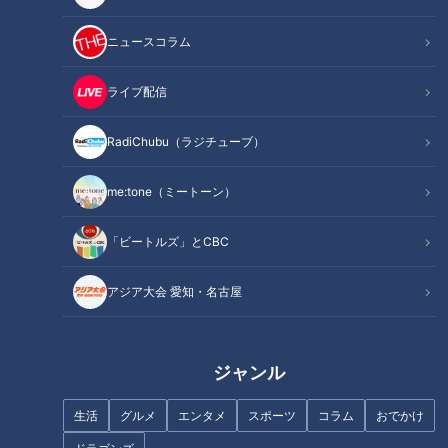
入！“東海一の歓楽街”と呼ばれ
カーが通っていた廃線跡の道
た「柳ヶ瀬」の歴史を紐解く旅
道マニアとっておきの廃道とは
ニュースコラム
ライブ配信
RadiChubu（ラジチューブ）
まるでメガネのように見えるル
日本の奇妙な道 秘境駅の駅前
me:tone（ミートーン）
ープ状の橋！？遠心力が体感で
通りを辿る旅
きる道とは
「ビートルズ」とCBC
アジア大会 愛知・名古屋
ジャンル
愛知「設楽ダム」の建設で新た
トンネルなのにエレベータ
に造られる道 2034年開通予定
ー！？戦前に造られた川底の
生活
グルメ
エンタメ
スポーツ
コラム
おでかけ
の「新設楽大橋」とは
道！？ 道マニア興奮の腐道巡
りも