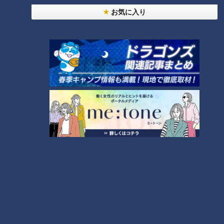
お気に入り
友廣アナの自転車旅｜愛知・蒲郡市へ！三河湾ぐる
っと125kmの自転車旅！【チャント！特集】
6
4
師匠は鶴瓶。笑福亭鉄瓶が語る弟子入りまでの苦難
5
「人を狂わせる魅力がある」道マニア・鹿取茂雄が
惚れ込んだレンガの橋梁とは？未公開の道3選
8
7
助かった命を守るには？熊本地震、初の災害関連死
か
NEW
モーニング娘。‘26井上春華がハロメンで仲良くし