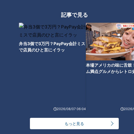
ドキュメンタリー
ピエロと呼ばれた息子
記事で見る
ドキュメンタリーやニュース特集をお届けします。
・受賞作品をはじめとしたドキュメンタリー
・ディレクターが取材対象に迫った、テレビでは放送していない特
別版
弁当3個で3万円？PayPay会計ミス
・ＣＢＣテレビ「チャント！」の特集を厳選して公開します。
で店員のひと言にイラッ
（月～金 午後3時49分から午後7時 愛知・岐阜・三重で放送）
本場アメリカの味に舌鼓
最新話の見逃し配信はこちら
ム満点グルメからレトロ
で！愛知・東海市の感動
選
2026/08/07 06:04
2026/
オススメ関連コンテンツ
もっと見る