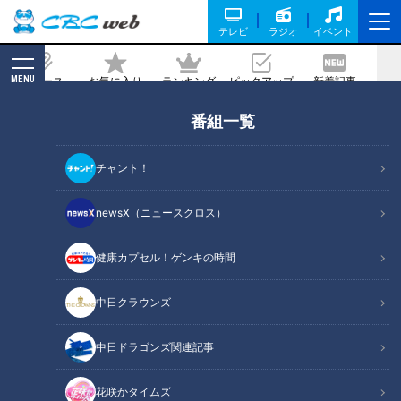
テレビ
ラジオ
イベント
MENU
ニュース
お気に入り
ランキング
ピックアップ
新着記事
CBC MAGAZINE
番組一覧
突然の“親離れ”！？ラジオ出演で見せた
成長とは…道化師様魚鱗癬の日々で～
チャント！
CBCテレビ定期配信型ドキュメンタリー
「ピエロと呼ばれた息子」第６１話
newsX（ニュースクロス）
2022/07/13 19:00
健康カプセル！ゲンキの時間
中日クラウンズ
中日ドラゴンズ関連記事
花咲かタイムズ