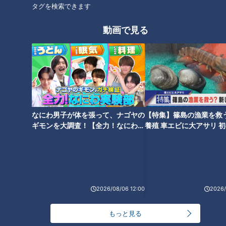
タグを検索できます
子は～配信型ドキュメンタリー
メンタリー「ピエロと呼ばれた
「ピエロと呼ばれた息子」第１
息子」第75話
動画で見る
３０話
【長編】ピエロと呼ばれた息子
夏は苦手！“道化師様魚鱗癬” 産
～取材5年 皮膚の難病・道化
まれてすぐピエロと呼ばれた息
師様魚鱗癬～2025年3月30日地
子 CBCテレビ「チャント！」
なにわ男子が体を張って、ナゴヤの
【特集】篠島の漁業を救
上波放送
2021年9月8日 地上波OA版
ギモンを大調査！【全力！なにわ実
養殖 車エビに大アサリ 
タグ
験部～ナゴヤのギモン、ガチ検証
【newsX】
～】
動画
ドキュメンタリー
WEB限定
ピエロと呼ばれた息子
2026/08/06 12:00
2026/
番組紹介
もっと見る