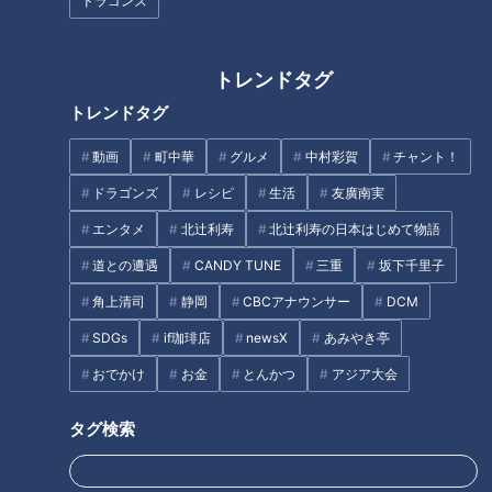
ドラゴンズ
この記事の画像を見る
この記事を見たあなたへのおすすめ
トレンドタグ
トレンドタグ
動画
町中華
グルメ
中村彩賀
チャント！
ドラゴンズ
レシピ
生活
友廣南実
エンタメ
北辻利寿
北辻利寿の日本はじめて物語
「賀久くん５歳の冬」と「華那
もうすぐ３年生！大きくなって
道との遭遇
CANDY TUNE
三重
坂下千里子
さん１９歳の冬」30万人に1人
剥がれる皮膚の量も…～配信型
の皮膚の難病 ドキュメンタリー
ドキュメンタリー「ピエロと呼
角上清司
静岡
CBCアナウンサー
DCM
「ピエロと呼ばれた息子」 CBC
ばれた息子」第１３４話
SDGs
if珈琲店
newsX
あみやき亭
ドキュメンタリー
おでかけ
お金
とんかつ
アジア大会
タグ検索
【登校】日直、友達、席の場
難病・道化師様魚鱗癬と闘う父
所…夏休み明けの賀久くんの様
と子の物語～定期配信型ドキュ