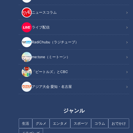
千神アナは、道化師様魚鱗癬を多くの人に知ってもらえるきっ
かけになればと、自身のラジオ番組への出演を濵口さん一家に
ニュースコラム
打診。
これまでに２度、リモート出演の機会がありました。
ライブ配信
濵口さん一家と千神アナが直接会うのは、この日が初めて。
RadiChubu（ラジチューブ）
当日はラジオ収録も行われ、その様子は、岡山・香川エリア
で、2022年6月21日に放送されました。
me:tone（ミートーン）
「ビートルズ」とCBC
魚鱗癬は皮膚が乾燥して、うろこ状になり、剥がれ落ちる病気
で、中でも道化師様魚鱗癬は症状が最も重く、国内では、30
アジア大会 愛知・名古屋
万人に1人と言われている難病です。
この配信は、道化師様魚鱗癬（どうけしようぎょりんせん）と
闘う賀久くんを追った定期配信型ドキュメンタリーです。
ジャンル
撮影：ＣＢＣ原ディレクター
生活
グルメ
エンタメ
スポーツ
コラム
おでかけ