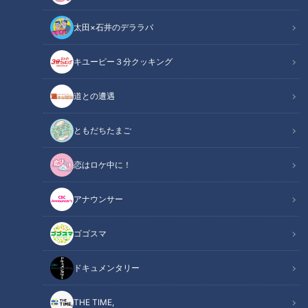
太田×石井のデララバ
キユーピー３分クッキング
ドキュメンタリー
道との遭遇
ピエロと呼ばれた息子
ともだちたまご
皮膚の難病『道化師様魚鱗癬』と闘う濵口賀久くん（５）。
恋はロケ中に！
6月18日、19日に開かれた魚鱗癬の会の交流会の帰りに、家族
で岡山県へ立ち寄りました。
アナウンサー
目的はＲＳＫ山陽放送の千神アナウンサーに会うためです。
ゴゴスマ
濵口さん一家と千神アナが知り合ったのは１年前。
両親が出版した「ピエロと呼ばれた息子」を千神アナが読んだ
ドキュメンタリー
ことがきっかけです。
THE TIME,