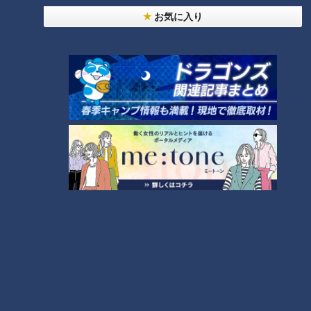
お気に入り
【次の動画】お試し散歩！歩い
【前の動画】３８．３℃の発
て登校できるかな？足腰が強く
熱…上がって、下がって…また
なった賀久くん…５０キロ走れ
上がる。コロナ禍だからこそ知
る？～CBCテレビ定期配信型ド
ってほしい魚鱗癬の症状～CBC
キュメンタリー「ピエロと呼ば
テレビ定期配信型ドキュメンタ
れた息子」第６２話
リー「ピエロと呼ばれた息子」
第６０話
魚鱗癬でも病名バラバラ・症状
「くるぶしで立っていた」皮膚
さまざま…魚鱗癬の患者が集う
のかゆみだけでなく、両足の変
年１回の交流会～CBCテレビ定
形とも向き合う…～CBCテレビ
期配信型ドキュメンタリー「ピ
定期配信型ドキュメンタリー
エロと呼ばれた息子」第５９話
「ピエロと呼ばれた息子」第５
#CBCドキュメンタリー
８話 #CBCドキュメンタリー