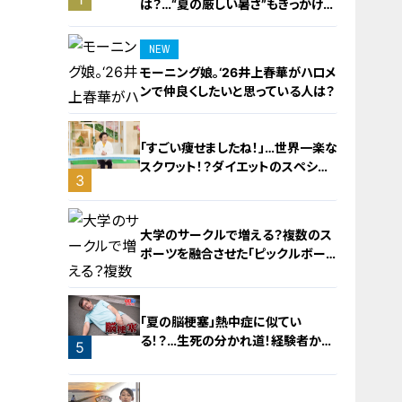
は？…“夏の厳しい暑さ”もきっかけ
に！発症前のキケンなサインと対処
法
NEW
モーニング娘。‘26井上春華がハロメ
ンで仲良くしたいと思っている人は？
「すごい痩せましたね！」…世界一楽な
スクワット！？ダイエットのスペシャ
3
リストに学ぶ「無理なくやせる方法」
2
大学のサークルで増える？複数のス
ポーツを融合させた「ピックルボー
ル」
「夏の脳梗塞」熱中症に似てい
る！？…生死の分かれ道！経験者から
5
学ぶ“発症時の身体の異変”
4