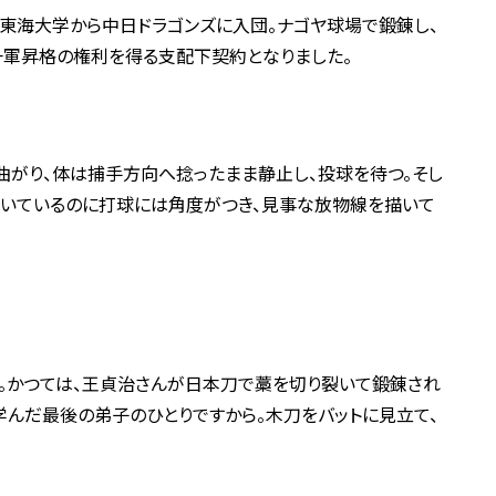
東海大学から中日ドラゴンズに入団。ナゴヤ球場で鍛錬し、
一軍昇格の権利を得る支配下契約となりました。
曲がり、体は捕手方向へ捻ったまま静止し、投球を待つ。そし
たいているのに打球には角度がつき、見事な放物線を描いて
。かつては、王貞治さんが日本刀で藁を切り裂いて鍛錬され
学んだ最後の弟子のひとりですから。木刀をバットに見立て、