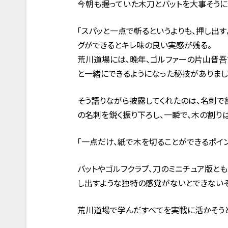
今朝も握っていた木刀とバットを大事そうに
「スパッと一点で斬るというよりも、押し出
グができるとキレ味の良い実感が残る。
荒川道場には、晩年、ゴルファーの片山晋吾
と一緒にできるようになった秘技がありまし
そう語りながら披露してくれたのは、名刺で
の名刺を鋭く振り下ろし、一瞬で、木の割り
「一点だけ、紙で木を切ることができるポイ
バットやゴルフクラブ、刀のミニチュア版と
し出すような独特の感覚がないとできないそ
荒川道場で学んだすべてを実戦に活かそうと