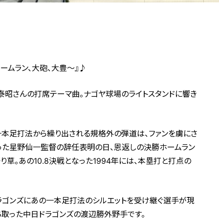
ームラン、大砲、大豊～』♪
泰昭さんの打席テーマ曲。ナゴヤ球場のライトスタンドに響き
。一本足打法から繰り出される規格外の弾道は、ファンを虜にさ
った星野仙一監督の辞任表明の日、恩返しの決勝ホームラン
草。あの10.8決戦となった1994年には、本塁打と打点の
ラゴンズにあの一本足打法のシルエットを受け継ぐ選手が現
勝ち取った中日ドラゴンズの渡辺勝外野手です。