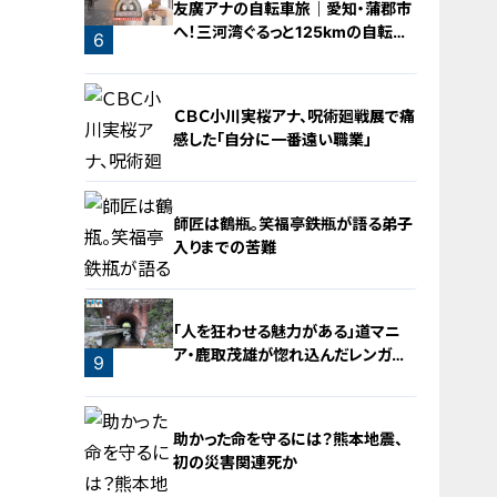
友廣アナの自転車旅｜愛知・蒲郡市
へ！三河湾ぐるっと125kmの自転車
6
旅！【チャント！特集】
ＣＢＣ小川実桜アナ、呪術廻戦展で痛
感した「自分に一番遠い職業」
師匠は鶴瓶。笑福亭鉄瓶が語る弟子
入りまでの苦難
7
「人を狂わせる魅力がある」道マニ
ア・鹿取茂雄が惚れ込んだレンガの
8
9
橋梁とは？未公開の道3選
助かった命を守るには？熊本地震、
初の災害関連死か