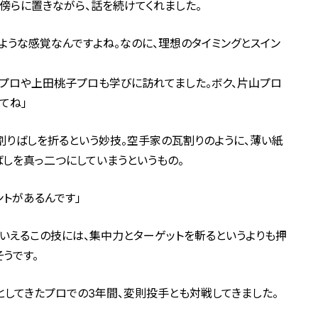
傍らに置きながら、話を続けてくれました。
すような感覚なんですよね。なのに、理想のタイミングとスイン
プロや上田桃子プロも学びに訪れてました。ボク、片山プロ
てね」
割りばしを折るという妙技。空手家の瓦割りのように、薄い紙
ばしを真っ二つにしていまうというもの。
ントがあるんです」
もいえるこの技には、集中力とターゲットを斬るというよりも押
うです。
してきたプロでの3年間、変則投手とも対戦してきました。