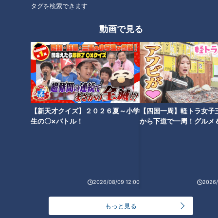
していたのです。
タグを検索できます
動画で見る
「一番、話をした選手が荒木。俺が飯を食う時間を見計らって
食事会場にくるんだから。延々と野球の話をした。（選手の中
で）一番多く一緒に食事をしたのも、一番長く話をしたのも荒
木。野球に関しては貪欲だったよ」
落合監督と師弟の関係にあった荒木選手が掟を破った試合が。
それは2011年9月23日のスワローズ戦。荒木選手が引退会見で
【新天才クイズ】２０２６夏～小学
【四国一周】軽トラ女子
「あの走塁はナンバーワン」と挙げたプレーについてでした。
生の〇×バトル！
から下道で一周！グルメ
イブ⑳
「普段だったら俺に怒られる」－。禁じ手すら認
めさせた神業のヘッドスライディング
2026/08/09 12:00
2026/
「絶対にホームベースに頭から滑り込むなよと（常に）言って
いた。2011年の俺の退任が決まってからのスワローズ戦で、
もっと見る