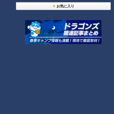
落合元監督が読み解いたのは荒木選手の心境であり、たとえ退
お気に入り
任が決まっていたとしてもケガを伴うプレーをした荒木選手の
ことを、師である当時の落合監督は叱っていたに違いありませ
ん。そうしなかった、させなかったのが、あのプレーの真の凄
さではないでしょうか。あの落合博満を認めさせるほどのプレ
ーだったということなのだと思うのです。
「荒木のような選手を一人でも二人でも育てるこ
と」－。師匠から弟子へ、贈る言葉は最大級の賛
辞
インタビューの最後に、落合元監督は荒木選手の功績に惜しみ
ない賛辞を送るとともに、次なるステージに向けて力強く背中
を押していました。
「これだけは言えるのは、（監督在任の）8年間で後にも先に
も、『お前練習やり過ぎだから、もうその辺で止めておけ』と