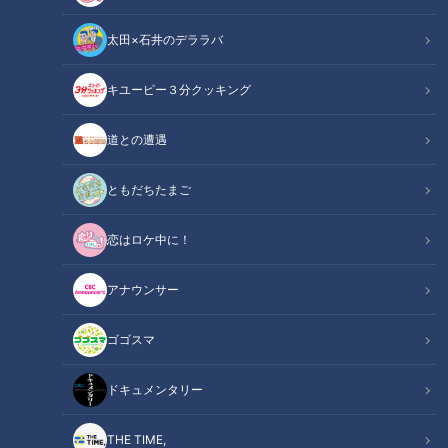
太田×石井のデララバ
キユーピー３分クッキング
道との遭遇
中日ドラゴンズ
サンドラコラム
ともだちたまご
恋はロケ中に！
【あるドラライターの参考書的サンドラ活用法】
CBCテレビ「サンデードラゴンズ」（毎週日曜日午後12時54
アナウンサー
分から東海エリアで生放送）をみたコラム
ゴゴスマ
またひとり、竜の黄金期を支えたレジェンドが現役生活に終止
符を打つ―。球団最多の378盗塁と2000安打達成、6年連続ゴ
ドキュメンタリー
ールデングラブを受賞した荒木雅博選手が6日、正式に引退を
表明しました。今週のサンドラは、荒木選手を球界を代表する
THE TIME,