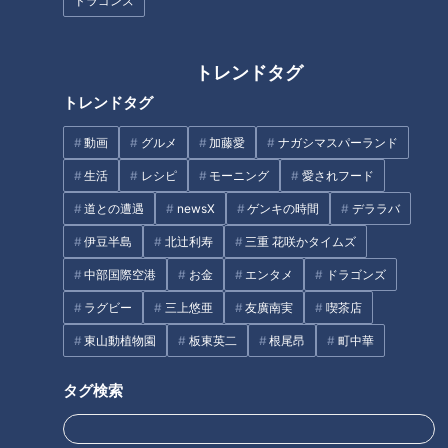
ドラゴンズ
「野球に関しては貪欲だった」－。荒木選手は落
合監督との食事の時間を狙って食事会場に向かっ
トレンドタグ
ていた
トレンドタグ
「（監督に就任して）誰にセカンドをやらせるのかを決めると
動画
グルメ
加藤愛
ナガシマスパーランド
きに、井端、荒木の身体能力が高いという事で、その二人に二
生活
レシピ
モーニング
愛されフード
遊間を任せてみようと。そこで『俺に一回ノックをさせろ』と
道との遭遇
newsX
ゲンキの時間
デララバ
いうのが、すべての始まり。今の時代にあのノックをやった
伊豆半島
北辻利寿
三重 花咲かタイムズ
ら、スグに訴えられるのかな（笑）。あの時はチームを強くす
る為に選手を鍛え上げなければならなかったから。本当に最後
中部国際空港
お金
エンタメ
ドラゴンズ
までくらいついてノックを受けたのは、荒木、井端、森野の3
ラグビー
三上悠亜
友廣南実
喫茶店
人だけ。あとの選手はみんな逃げた。ノックを打つ落合からみ
東山動植物園
板東英二
根尾昂
町中華
んな逃げたんです」
タグ検索
プロ野球選手が避けたくなるほどの猛練習に耐えた荒木選手
は、グラウンドの外でも落合監督の薫陶を受けようと行動に移