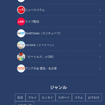
選手へと育て上げた落合博満元監督が師弟のエピソードを披
露。あの有名な“地獄のオレ流ノック”の経緯に触れながら、荒
ニュースコラム
木選手が落合野球の体現者だった理由が分かる秘話が明かされ
ました。
ライブ配信
RadiChubu（ラジチューブ）
INDEX
me:tone（ミートーン）
「野球に関しては貪欲だった」－。荒木選手は落合監督と
の食事の時間を狙って食事会場に向かっていた
「ビートルズ」とCBC
「普段だったら俺に怒られる」－。禁じ手すら認めさせた
神業のヘッドスライディング
アジア大会 愛知・名古屋
「荒木のような選手を一人でも二人でも育てること」－。
師匠から弟子へ、贈る言葉は最大級の賛辞
ビシエド、アルモンテの他球団流出の可能性について。谷
繁元監督「あると思います」－
ジャンル
オススメ関連コンテンツ
生活
グルメ
エンタメ
スポーツ
コラム
おでかけ