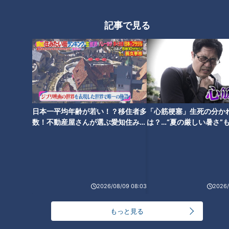
頭から飛び込んできたでしょ。あれは普段だったら俺に怒られ
るんだわ」
記事で見る
球団初の連覇を達成した11年は首位スワローズとの最大10ゲー
ム差をひっくり返しての優勝。そのきっかけとなったのはこの
試合の勝利であり、さらに突き詰めれば荒木選手の神懸かった
ヘッドスライディングでもぎ取った1点だったことは間違いな
いでしょう。優勝争いの最中に発表された落合監督の退任。そ
の翌日に荒木選手が現役最高と挙げたプレーについて、落合元
日本一平均年齢が若い！？移住者多
「心筋梗塞」生死の分か
数！不動産屋さんが選ぶ愛知住みた
は？…“夏の厳しい暑さ”
監督は次のように振り返っていました。
い街ランキング1位は？
に！発症前のキケンなサ
法
「もう俺が来年いないんだから、別に怒られる事もないからと
思ってギリギリの所で頭からきた。ケガしてもいいんだってい
う心境のプレー。監督にはもう怒られないんだから、自分がや
2026/08/09 08:03
2026/
りたいようにやった。でも、アレだけは凄いと思う。飛んでる
もんな（笑）」
もっと見る