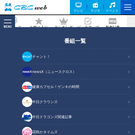
テレビ
ラジオ
イベント
MENU
ニュース
お気に入り
ランキング
ピックアップ
新着記事
CBC MAGAZINE
番組一覧
「荒木に勝るセカンドはいなかった」
―。落合元監督が語った“荒木雅博の真
チャント！
実”。 そして、竜党の懸念するビシエ
ド、アルモンテの去就について谷繁元監
newsX（ニュースクロス）
督から衝撃予告が
健康カプセル！ゲンキの時間
2018/10/08 11:10
中日クラウンズ
中日ドラゴンズ関連記事
花咲かタイムズ