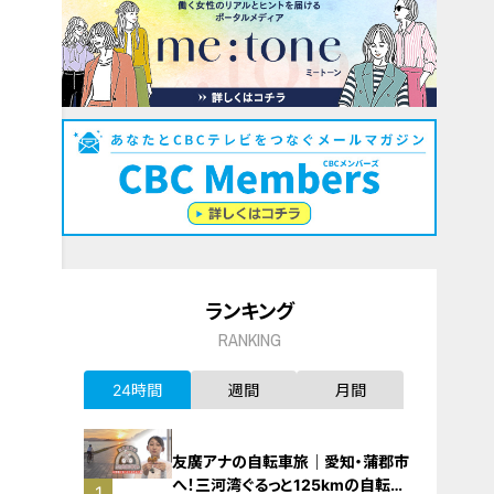
ランキング
RANKING
24時間
週間
月間
友廣アナの自転車旅｜愛知・蒲郡市
へ！三河湾ぐるっと125kmの自転車
1