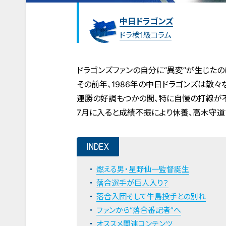
中日ドラゴンズ
ドラ検1級コラム
ドラゴンズファンの自分に“異変”が生じたのは
その前年、1986年の中日ドラゴンズは散々
連勝の好調もつかの間、特に自慢の打線が
7月に入ると成績不振により休養、高木守道
INDEX
燃える男・星野仙一監督誕生
落合選手が巨人入り？
落合入団そして牛島投手との別れ
ファンから“落合番記者”へ
オススメ関連コンテンツ