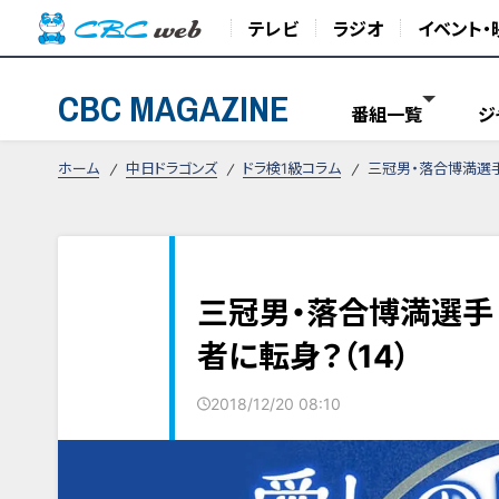
テレビ
ラジオ
イベント・
CBC MAGAZINE
番組一覧
ジ
ホーム
中日ドラゴンズ
ドラ検1級コラム
三冠男・落合博満選手
三冠男・落合博満選手
者に転身？（14）
2018/12/20 08:10