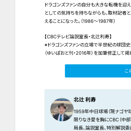
ドラゴンズファンの自分も大きな転機を迎え
としての気持ちを持ちながらも、取材記者と
えることになった。（1986～1987年）
【CBCテレビ論説室長・北辻利寿】
※ドラゴンズファンの立場で半世紀の球団史
（ゆいぽおと刊・2016年）を加筆修正して掲
こ
北辻 利寿
1959年中日球場（現ナゴ
限りなき愛を胸にCBC（中部
局長、論説室長、特別解説委