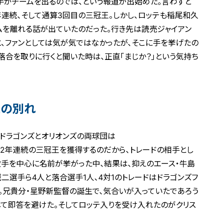
手がチームを出るのでは、という報道が出始めた。言わずと
年連続、そして通算3回目の三冠王。しかし、ロッテも稲尾和久
ムを離れる話が出ていたのだった。行き先は読売ジャイアン
と、ファンとしては気が気ではなかったが、そこに手を挙げたの
落合を取りに行くと聞いた時は、正直「まじか？」という気持ち
との別れ
、ドラゴンズとオリオンズの両球団は
2年連続の三冠王を獲得するのだから、トレードの相手とし
手を中心に名前が挙がった中、結果は、抑えのエース・牛島
二選手ら4人と落合選手1人、4対1のトレードはドラゴンズフ
た。兄貴分・星野新監督の誕生で、気合いが入っていたであろう
して即答を避けた。そしてロッテ入りを受け入れたのがクリス