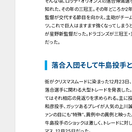
そんな頃、ロッテ・オリオンズの落合博満選
知れた、その年の三冠王。その年どころか2
監督が交代する節目を向かえ、主砲がチー
ツ。これで巨人はますます強くなってしまう
が星野新監督だった。ドラゴンズが三冠王・
だった。
落合入団そして牛島投手
街がクリスマスムードに染まった12月23日
落合選手に関わる大型トレードを発表した。
てはそれ相応の見返りを求められる。主に投
和彦投手、ガッツあるプレイが人気の上川誠
ァンの目にも“特殊”、異例中の異例と映っ
牛島投手のショックは激しく、トレードに対
マス、12月25日だった。