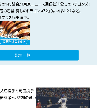
の143試合
』（東京ニュース通信社）『
愛しのドラゴンズ！
竜の逆襲 愛しのドラゴンズ！2
』（ゆいぽおと）など。
＃プラス！
』出演中。
記事一覧