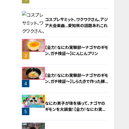
旅！【チャント！特集】
コスプレサミット、ワクワクさん、アジ
ア大会楽曲…愛知県の話題あれこれ
【全力！なにわ実験部～ナゴヤのギモ
ン、ガチ検証～】にんじんプリン
3
2
【全力！なにわ実験部～ナゴヤのギモ
ン、ガチ検証～】しらたきで作った豚
4
バラミンチの油そば
なにわ男子が体を張って、ナゴヤの
ギモンを大調査！【全力！なにわ実験
5
部～ナゴヤのギモン、ガチ検証～】