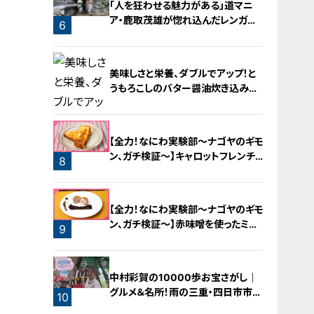
「人を狂わせる魅力がある」道マニ
ア・鹿取茂雄が惚れ込んだレンガの
6
橋梁とは？未公開の道3選
美味しさと栄養、ダブルでアップ！と
うもろこしのバター醤油炊き込みご
飯
【全力！なにわ実験部～ナゴヤのギモ
ン、ガチ検証～】キャロットフレンチ
8
ロースト
7
【全力！なにわ実験部～ナゴヤのギモ
ン、ガチ検証～】赤味噌を使ったミル
9
フィーユ味噌トンカツ
中村彩賀の10000歩お宝さがし｜
グルメ＆名所！雨の三重・四日市市で
10
お宝探し【チャント！特集】