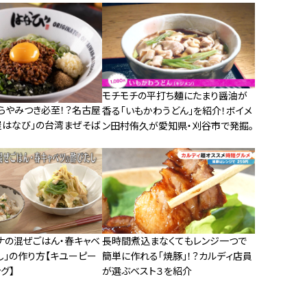
モチモチの平打ち麺にたまり醤油が
らやみつき必至！？名古屋
香る「いもかわうどん」を紹介！ボイメ
屋はなび」の台湾まぜそば
ン田村侑久が愛知県・刈谷市で発掘。
ナの混ぜごはん・春キャベ
長時間煮込まなくてもレンジ一つで
し」の作り方【キユーピー
簡単に作れる「焼豚」！？カルディ店員
グ】
が選ぶベスト３を紹介