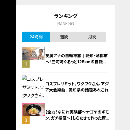
ランキング
RANKING
24時間
週間
月間
友廣アナの自転車旅｜愛知・蒲郡市
へ！三河湾ぐるっと125kmの自転車
1
旅！【チャント！特集】
コスプレサミット、ワクワクさん、アジ
ア大会楽曲…愛知県の話題あれこれ
【全力！なにわ実験部～ナゴヤのギモ
ン、ガチ検証～】しらたきで作った豚
3
バラミンチの油そば