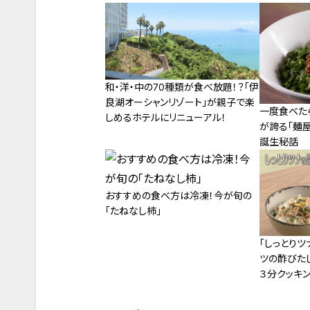
和・洋・中の70種類が食べ放題！？「伊
良湖オーシャンリゾート」が親子で楽
一度食べた
しめるホテルにリニューアル！
が誇る「麺
誕生秘話
おすすめの食べ方は冷凍！今が旬の
「たねなし柿」
「しっとりツ
ツの酢びた
３分クッキン