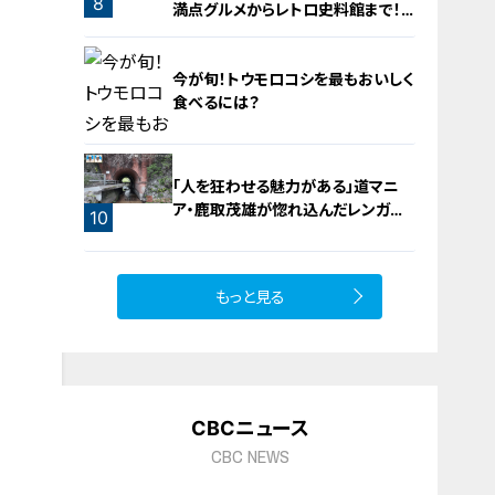
8
満点グルメからレトロ史料館まで！
愛知・東海市の感動スポット3選
今が旬！トウモロコシを最もおいしく
食べるには？
「人を狂わせる魅力がある」道マニ
ア・鹿取茂雄が惚れ込んだレンガの
9
10
橋梁とは？未公開の道3選
もっと見る
CBCニュース
CBC NEWS