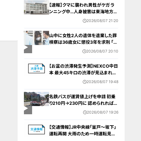
【速報】クマに襲われ男性がケガ ラ
ンニング中…人身被害は東海地方で
今シーズン初めて 岐阜県高山市
2026/08/07 21:20
山中に女性2人の遺体を遺棄した罪
検察は36歳女に懲役3年を求刑 ｢遺
棄時に近くに居続けたこと自体が重
2026/08/07 20:10
要な寄与｣ 女は｢黙秘します｣弁護側
は無罪主張
【お盆の渋滞発生予測】NEXCO中日
本 最大45キロの渋滞が見込まれる
区間も… 中央道・東名・新東名・東名
2026/08/07 19:48
阪道・伊勢湾岸道・北陸道など 一覧
（8月7日～16日）
名鉄バスが運賃値上げを申請 初乗
り210円→230円に 認められれば
12月から全路線で平均1割程度の値
2026/08/07 19:26
上げへ 人件費増や燃料価格の高止
まりが理由
【交通情報】JR中央線「釜戸～坂下」
運転再開 大雨のため一時運転見合
わせ