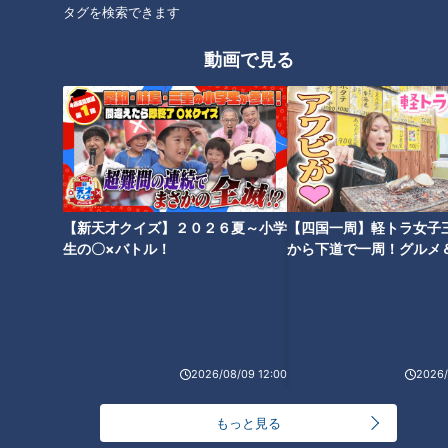
タグを検索できます
CBCテレビ『チャント！』マヂ学校に向かいます
動画で見る
まず、おじゃましたのは『園芸デザイン系列』の教室。花の育
成や庭造りなどの他、自分たちが育てた花で装飾も学べます。
この日は、愛知県内の農業高校生たちが参加するフラワーアレ
ンジメントコンテストの出場者を決めるために、生徒たちが作
品を熱心に作っていました。その作品はどれも個性的で、必ず
【新天才クイズ】２０２６夏～小学
【四国一周】軽トラ女子
それぞれタイトルをつけることになっています。
生の〇×バトル！
から下道で一周！グルメ
イブ⑳
2026/08/09 12:00
2026/
もっと見る