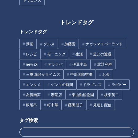
ドラゴンズ
CBCテレビ『チャント！』マヂ学校に向かいます
トレンドタグ
『新城有教館高校』は大学進学を目指す“文理系”と、食や園
トレンドタグ
芸、生活、ビジネスが学べる“専門系”に分かれていて、この
動画
グルメ
加藤愛
ナガシマスパーランド
日、マヂラブの二人を迎えてくれたのは専門系の『食農サイエ
レシピ
モーニング
生活
道との遭遇
ンス系列』と『園芸デザイン系列』の皆さん。
村上と同じ中学校出身の生徒が丁寧に教えてくれました。
newsX
デララバ
伊豆半島
北辻利寿
三重 花咲かタイムズ
中部国際空港
お金
エンタメ
ゲンキの時間
ドラゴンズ
ラグビー
友廣南実
喫茶店
東山動植物園
板東英二
根尾昂
町中華
藤田朋子
見逃し配信
タグ検索