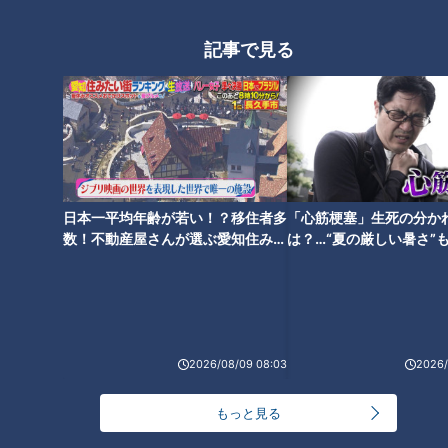
記事で見る
CBCテレビ『チャント！』マヂ学校に向かいます
マヂラブの二人が思わず「怖いね」と言った、“私以外の女を
視界に入れないで”や“私の隣から離れないで”というタイトル
も個性が強い作品や、村上が気にいった“暖か”という可愛らし
い作品も見られました。
日本一平均年齢が若い！？移住者多
「心筋梗塞」生死の分か
数！不動産屋さんが選ぶ愛知住みた
は？…“夏の厳しい暑さ”
い街ランキング1位は？
に！発症前のキケンなサ
法
2026/08/09 08:03
2026/
もっと見る