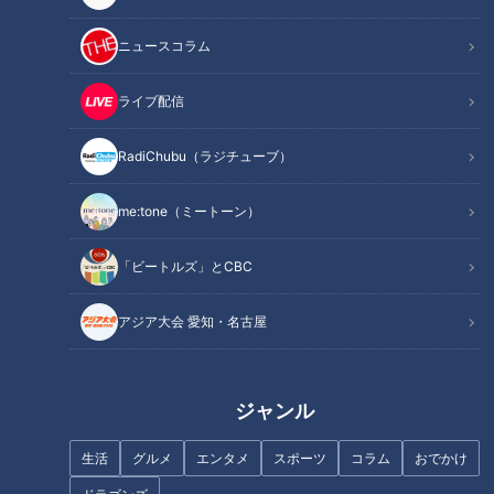
ニュースコラム
ライブ配信
CBCテレビ『チャント！』マヂ学校に向かいます
RadiChubu（ラジチューブ）
実はこの高校、新城市出身の村上のほぼ母校。卒業した高校と
me:tone（ミートーン）
近隣の高校が統合され、新しくできた高校に向いました。
「ビートルズ」とCBC
アジア大会 愛知・名古屋
ジャンル
生活
グルメ
エンタメ
スポーツ
コラム
おでかけ