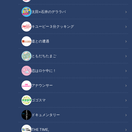
太田×石井のデララバ
キユーピー３分クッキング
チャント！
マヂ学校に向かいます
道との遭遇
『マヂカルラブリー』の野田クリスタルと村上の二人が東海地
ともだちたまご
方の学校におじゃまし、今どきの“リアルな学校生活”を紹介す
恋はロケ中に！
る『マヂ学校に向かいます』。
今回は、愛知県新城市にある『愛知県立新城有教館(ゆうきょ
アナウンサー
うかん)高等学校』です。
ゴゴスマ
ドキュメンタリー
THE TIME,