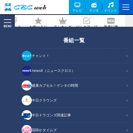
テレビ
ラジオ
イベント
MENU
ニュース
お気に入り
ランキング
ピックアップ
新着記事
CBC MAGAZINE
番組一覧
マヂラブ・村上「ここに生まれて良かっ
た」。故郷・愛知県新城市のほぼ母校と
チャント！
マヂ母校を訪問！
newsX（ニュースクロス）
2022/06/23 19:02
健康カプセル！ゲンキの時間
中日クラウンズ
中日ドラゴンズ関連記事
花咲かタイムズ