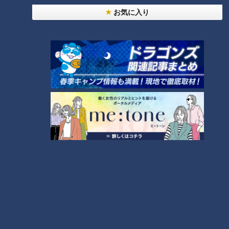
お気に入り
CBCテレビ『チャント！』マヂ学校に向かいます
かわって、『食農サイエンス系列』の野菜を育てている生徒た
ちを訪ねた二人。
この時期はメロン、トウモロコシ、ナシなどを栽培していて、
ハウスではトマトを収穫していました。おいしいトマトの見分
け方を生徒に尋ねると、「真っ赤なやつが、たぶんめっちゃお
いしい」とかなりアバウトな返答が。さらには「糖度を測るや
つがある」と言い、村上に「測る前に分かりたい」と突っ込ま
れます。