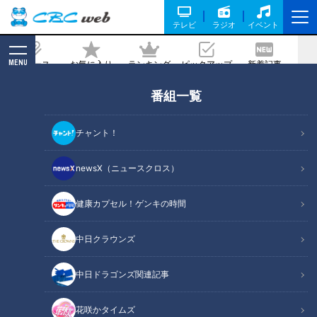
テレビ
ラジオ
イベント
MENU
ニュース
お気に入り
ランキング
ピックアップ
新着記事
CBC MAGAZINE
番組一覧
穴だらけの壁が大変身！簡単＆格安の壁
紙張替えテク
チャント！
2021/01/20 19:00
newsX（ニュースクロス）
健康カプセル！ゲンキの時間
中日クラウンズ
中日ドラゴンズ関連記事
花咲かタイムズ