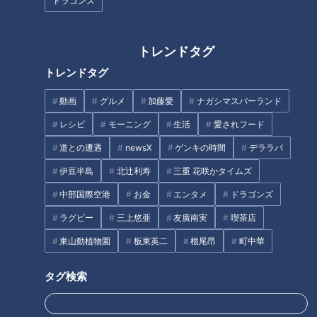
ドラゴンズ
トレンドタグ
トレンドタグ
Tさん宅にお邪魔した平松くん。壁に空いた穴を見て「想像の
動画
グルメ
加藤愛
ナガシマスパーランド
5倍でかい！」と驚きます。この大きな穴以外にも幾つもの穴
レシピ
モーニング
生活
愛されフード
や落書きがあって壁はボロボロ…。
道との遭遇
newsX
ゲンキの時間
デララバ
伊豆半島
北辻利寿
三重 花咲かタイムズ
中部国際空港
お金
エンタメ
ドラゴンズ
ラグビー
三上悠亜
友廣南実
喫茶店
東山動植物園
板東英二
根尾昂
町中華
タグ検索