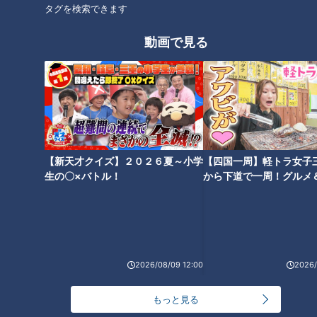
タグを検索できます
Tさんの希望は、
動画で見る
「穴がわからない様にふさいでほしい」「今後子どもが壁を傷
つけない様にしてほしい」の2点。
そこで、輸入壁紙を専門で扱うDIYショップ愛知県大治町
【WallBe】の店長・木本由希乃さんを助っ人に迎え、壁の補
修をしていきます。
【新天才クイズ】２０２６夏～小学
【四国一周】軽トラ女子
生の〇×バトル！
から下道で一周！グルメ
イブ⑳
2026/08/09 12:00
2026/
もっと見る