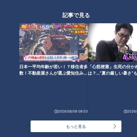
記事で見る
「ひどいですね…」壁の穴を見てそう呟く木本さん。
日本一平均年齢が若い！？移住者多
「心筋梗塞」生死の分か
数！不動産屋さんが選ぶ愛知住みた
は？…“夏の厳しい暑さ”
い街ランキング1位は？
に！発症前のキケンなサ
法
2026/08/09 08:03
2026/
「本格的な修理は子どもが大きくなってからにしたい」という
Tさんの要望もあり、今回は応急処置として、板で穴をふさ
もっと見る
ぎ、窓より下の部分に壁紙を貼り仕上げていきます。