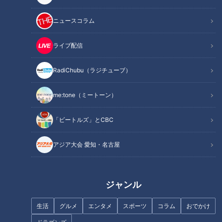
【チャント！】。
毎週水曜日の人気コーナー『全力！お助けちゃん』では毎回、
ニュースコラム
何事にも全力で取り組むBOYS AND MENの平松賢人が皆さん
のお悩みをサポートしています。
ライブ配信
今回は、中1・小5・小3の息子さんをお持ちのお母さん・Tさ
RadiChubu（ラジチューブ）
んから切実な悩みが寄せられました。
me:tone（ミートーン）
「昨年3月からの臨時休校期間中、子どもたちが家の壁に落書
きをしたり穴をあけたりしてしまいました。助けてくださ
「ビートルズ」とCBC
い！」
アジア大会 愛知・名古屋
ジャンル
生活
グルメ
エンタメ
スポーツ
コラム
おでかけ