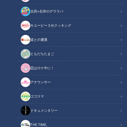
太田×石井のデララバ
チャント！
キユーピー３分クッキング
全力！お助けちゃん
道との遭遇
ともだちたまご
恋はロケ中に！
アナウンサー
ゴゴスマ
ドキュメンタリー
毎週月～金曜日の夕方にCBCテレビで放送している情報番組
THE TIME,