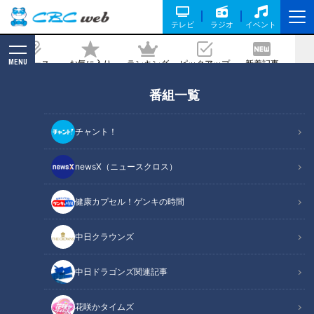
テレビ
ラジオ
イベント
MENU
ニュース
お気に入り
ランキング
ピックアップ
新着記事
CBC MAGAZINE
番組一覧
時給2000円でも応募はゼロ…「人手不
足で困っています」夫婦で切り盛りする
チャント！
居酒屋をボイメン平松賢人がお手伝い
newsX（ニュースクロス）
2020/04/01 19:00
健康カプセル！ゲンキの時間
中日クラウンズ
中日ドラゴンズ関連記事
花咲かタイムズ