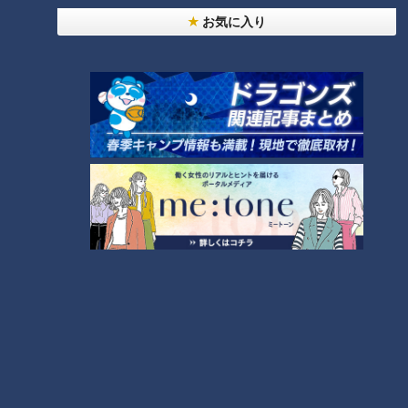
お気に入り
しかし、お客様に「焼き鳥はありますか？」と聞かれても、
「焼き鳥ってありましたかねぇ？」と答えてしまう平松くん。
オーダーを取りに行っても、「にほんしゅあつかん1ごうず
つ、しょうちゅうのおゆわりせっとぐらす2つ（日本酒熱燗1合
ずつ、焼酎のお湯割りセット、グラス2つ）」と、全部ひらが
なで書くためオーダーに時間がかかってしまいます。
さらに、お店自慢の『刺身5種盛り合わせ』はなかなか5種類
を覚えられず、お客様にしっかり伝えることができません。次
から次へと来る注文をさばくのは、本当に大変です！