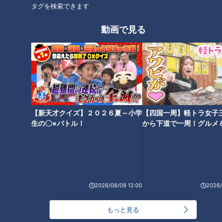
タグを検索できます
50席以上ある広い店内は、調理担当のご主人とホール担当の
動画で見る
奥様が夫婦二人で切り盛りしています。今年1月にアルバイト
が辞めてしまい、現在アルバイトを募集中ですがなかなか応募
がありません。募集要項を見ると、時給1，200円。他の条件
も悪くないのですが、近隣の飲食店も同様にアルバイト不足に
悩んでいて…。以前、時給2，000円で募集したこともあるそ
うですが、苦肉の策でも応募はゼロ。人手不足を解決する糸口
が見えない状況です。
【新天才クイズ】２０２６夏～小学
【四国一周】軽トラ女子
生の〇×バトル！
から下道で一周！グルメ
30人以上のお客様や電話・レジも奥さま一人での対応となる
イブ⑳
と、どうしてもドリンクや料理の提供が遅れてしまってお客様
に迷惑をかけてしまいます。そこで、平松くんにお手伝いをし
てほしいとご依頼をいただいたのです。
2026/08/09 12:00
2026/
もっと見る
…ですが、小学4年生から芸能活動をしている平松くんはバイ