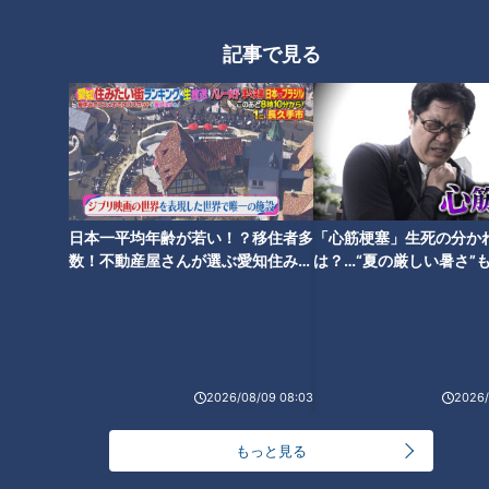
ト経験ゼロ。しっかりお手伝いすることができるのでしょう
か？！
記事で見る
今回のお助けで、平松くんは基本の「注文を受ける」「配膳」
「皿洗い」を担当することに。
午後5時30分、いよいよお店の開店です。
「いらっしゃいませ！」「お待たせしました！」と、持ち前の
日本一平均年齢が若い！？移住者多
「心筋梗塞」生死の分か
明るさと元気で接客はまずまずの様子。
数！不動産屋さんが選ぶ愛知住みた
は？…“夏の厳しい暑さ”
い街ランキング1位は？
に！発症前のキケンなサ
法
2026/08/09 08:03
2026/
もっと見る