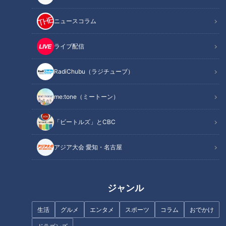
ニュースコラム
ライブ配信
毎週月～金曜日の夕方にCBCテレビで放送している情報番組
RadiChubu（ラジチューブ）
【チャント！】。毎週水曜日の人気コーナー『全力！お助けち
ゃん』では毎回、何事にも全力で取り組むBOYS AND MENの
me:tone（ミートーン）
平松賢人が視聴者の方から寄せられたお悩みをサポートしてい
ます。
「ビートルズ」とCBC
アジア大会 愛知・名古屋
ジャンル
生活
グルメ
エンタメ
スポーツ
コラム
おでかけ