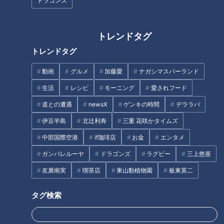
ドラゴンズ
トレンドタグ
今回は、8年前にオープンした名古屋市中区の居酒屋【とと
トレンドタグ
丸】さんからのご依頼。
動画
グルメ
加藤愛
ナガシマスパーランド
「人手不足で困っています。お店のお手伝いをお願いします」
との事で、平松くんがお店に向かいます。
生活
レシピ
モーニング
愛されフード
道との遭遇
newsX
ゲンキの時間
デララバ
伊豆半島
北辻利寿
三重 花咲かタイムズ
中部国際空港
if珈琲店
お金
エンタメ
ガンバレルーヤ
ドラゴンズ
ラグビー
三上悠亜
友廣南実
喫茶店
東山動植物園
板東英二
タグ検索