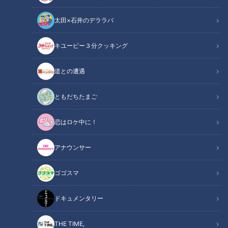
太田×石井のデララバ
キユーピー３分クッキング
チャント！
全力！お助けちゃん
道との遭遇
ともだちたまご
「人手不足で困っています。お店のお手伝いをお
願いします」ボイメン平松賢人がお悩みをサポー
恋はロケ中に！
ト
アナウンサー
ゴゴスマ
ドキュメンタリー
THE TIME,