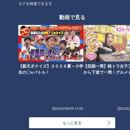
タグを検索できます
（名古屋情報通編集長・アスカイさん）
「実はコチラのリストの中に、とある共通点がある」
動画で見る
共通点が顕著に表れているということで向かったのは、2022
年3月にオープンした名古屋の「マルエイガレリア」。名古屋
から店舗を拡大し東京にも進出しているおはぎ専門店や、60
種類以上の素材がそろうグラノーラの専門店など様々な店が並
んでいます。アスカイさんが共通点を明かします。
【新天才クイズ】２０２６夏～小学
【四国一周】軽トラ女子
生の〇×バトル！
から下道で一周！グルメ
（名古屋情報通編集長・アスカイさん）
イブ⑳
「テイクアウトに特化したスイーツ専門店。テイクアウトスイ
ーツの中でも特別な、誰かに贈りたくなるようなスイーツがそ
ろっている」
2026/08/09 12:00
2026/
「概念が覆される！」進化系ミルクレープは積み
もっと見る
重なっていない