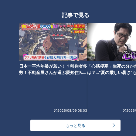
記事で見る
日本一平均年齢が若い！？移住者多
「心筋梗塞」生死の分か
数！不動産屋さんが選ぶ愛知住みた
は？…“夏の厳しい暑さ”
い街ランキング1位は？
に！発症前のキケンなサ
法
CBCテレビ：画像 『チャント！』
アスカイさんのことし最注目のテイクアウトスイーツを紹介し
ました。
2026/08/09 08:03
2026/
（名古屋情報通編集長・アスカイさん）
もっと見る
「新感覚のミルクレープ。その概念を覆すような」