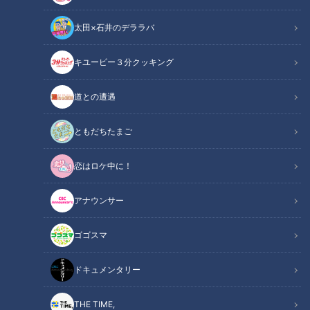
太田×石井のデララバ
キユーピー３分クッキング
チャント！
「チャント！」特集
道との遭遇
2022年も、た～っくさんの美味しいモノが私たちの生活に幸
ともだちたまご
せを与えてくれました。ところで、ことしって、どんなグルメ
恋はロケ中に！
が流行ったんだっけ！？月間閲覧数およそ300万人を誇る人気
情報サイト「名古屋情報通」の編集長が、今年バズったグルメ
アナウンサー
を徹底紹介！まるで、お花のようなウマかわミルクレープか
ら、常識を覆す進化系絶品カツ丼も登場しました。
ゴゴスマ
INDEX
ドキュメンタリー
ことしは「テイクアウトに特化した」プラス誰かに贈りた
THE TIME,