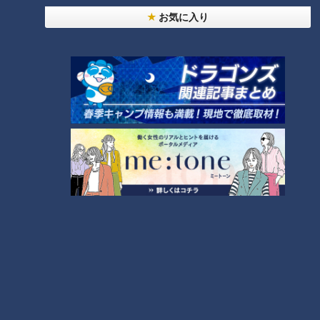
（レポーター）
お気に入り
「ぜんぜん想像（したミルクレープ）と違った！積み重なって
いない！見た目がフラワー」
（名古屋情報通編集長・アスカイさん）
「お店の名前も『マイフラワー』」
2022年にリニューアルした名古屋市「mozo ワンダーシテ
ィ」にある、ミルクレープ専門店「マイフラワー」。帯状に焼
いた極薄のクレープ生地で生クリームや様々なフルーツを巻き
込んで作る進化系ミルクレープが話題です。
（名古屋情報通編集長・アスカイさん）
「見た目だけじゃなくてブランド卵だったり、北海道産の純生
クリームだったり、素材にもこだわっている」
（リポーター）
「クリームの風味をしっかり感じることができるんですけど、
そこに同じくらいフルーツの香りや甘みが広がって、生地の食