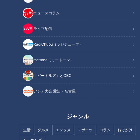
くなるスイーツ
「概念が覆される！」進化系ミルクレープは積み重なって
ニュースコラム
いない
「お互いが主役な感じ」卵でとじないカツ丼のご飯の秘密
ライブ配信
オススメ関連コンテンツ
RadiChubu（ラジチューブ）
ことしは「テイクアウトに特化した」プラス誰か
me:tone（ミートーン）
に贈りたくなるスイーツ
「ビートルズ」とCBC
アジア大会 愛知・名古屋
ジャンル
生活
グルメ
エンタメ
スポーツ
コラム
おでかけ