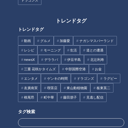
ドラゴンズ
CBCテレビ：画像 『チャント！』
トレンドタグ
トレンドタグ
「名古屋情報通」編集長、アスカイさんは自身のTwitterフォ
ロワーはおよそ8万人。最新のグルメ情報を追い求め年間700
動画
グルメ
加藤愛
ナガシマスパーランド
回以上は外食という、まさに情報通です。
レシピ
モーニング
生活
道との遭遇
newsX
デララバ
伊豆半島
北辻利寿
ことしのトレンドグルメをどうふり返るか尋ねると、「ことし
オープン＆リニューアルした商業施設」をフリップにリスト化
三重 花咲かタイムズ
中部国際空港
お金
して提示しました。
エンタメ
ゲンキの時間
ドラゴンズ
ラグビー
友廣南実
喫茶店
東山動植物園
板東英二
岐阜県では「イオンモール土岐」がグランドオープンし、およ
根尾昂
町中華
藤田朋子
見逃し配信
そ140の専門店が大集結。東海地方初出店およそ20店舗。最も
注目を集めたのは「ジブリパーク」。映画「風立ちぬ」に登場
タグ検索
したスイーツなどオープンとともにグルメも話題になりまし
た。他にも多数のオープン＆リニューアル施設があります。