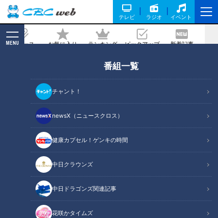
テレビ
ラジオ
イベント
MENU
ニュース
お気に入り
ランキング
ピックアップ
新着記事
CBC MAGAZINE
番組一覧
ことし流行ったグルメ大集合 人気情報
サイト編集長が厳選のスイーツとかつ丼
チャント！
とは？
newsX（ニュースクロス）
2022/12/13 15:00
2022年12月6日放送
健康カプセル！ゲンキの時間
中日クラウンズ
中日ドラゴンズ関連記事
花咲かタイムズ