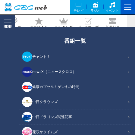
テレビ
ラジオ
イベント
MENU
ニュース
お気に入り
ランキング
ピックアップ
新着記事
CBC MAGAZINE
番組一覧
高さ12ｍの恐怖！命がけの獅子舞！「豊
明市：大脇の梯子獅子」【OMATSURI
チャント！
ちゃん】
newsX（ニュースクロス）
2024/10/29 15:03
2024年10月28日放送
健康カプセル！ゲンキの時間
中日クラウンズ
中日ドラゴンズ関連記事
花咲かタイムズ