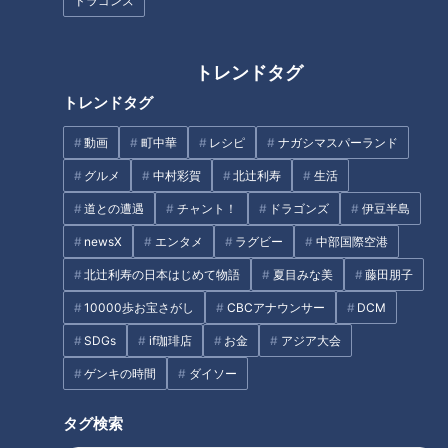
ドラゴンズ
スパ抜群の名古屋市「富美の
100円で電車が乗り放題！？入
湯」
場無料の施設や紅葉も！「あい
ちウィーク」中のお得なスポッ
トレンドタグ
トをご紹介
トレンドタグ
タグ
動画
町中華
レシピ
ナガシマスパーランド
動画
生活
チャント！
寺坂頼我
グルメ
中村彩賀
北辻利寿
生活
道との遭遇
チャント！
ドラゴンズ
伊豆半島
番組紹介
newsX
エンタメ
ラグビー
中部国際空港
チャント！
北辻利寿の日本はじめて物語
夏目みな美
藤田朋子
OMATSURIちゃん
10000歩お宝さがし
CBCアナウンサー
DCM
身近な生活情報から芸能、どこよりも詳しい天気情報などなど、東
SDGs
if珈琲店
お金
アジア大会
海3県にとことん寄り添う新しい報道・情報番組。毎週月～金曜 午
ゲンキの時間
ダイソー
後3:49～5:50放送（金曜は午後4:50～5:50放送）。
タグ検索
ホームページ