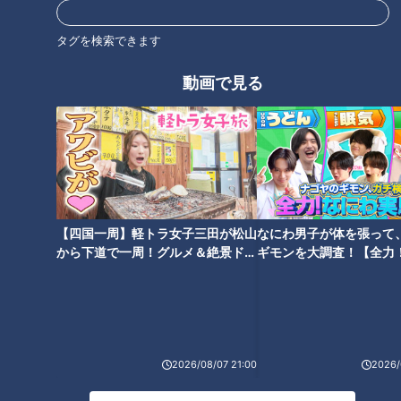
番組サイト
タグを検索できます
最新話の見逃し配信はこちら
動画で見る
オススメ関連コンテンツ
【四国一周】軽トラ女子三田が松山
なにわ男子が体を張って
から下道で一周！グルメ＆絶景ドラ
ギモンを大調査！【全力
イブ⑳
験部～ナゴヤのギモン、
～】
日本一長い祭りの終わり方「郡
龍が乱舞！下呂市が一番アツく
上おどり」【OMATSURIちゃ
なる祭り「龍神火まつり」
ん】
【OMATSURIちゃん】
2026/08/07 21:00
2026/