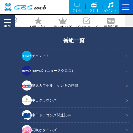
テレビ
ラジオ
イベント
MENU
ニュース
お気に入り
ランキング
ピックアップ
新着記事
CBC MAGAZINE
番組一覧
岐阜市八ツ寺町周辺の愛されフード『高
等ライス』を調査！ お客さんが名付け
チャント！
親！ 復活した懐かしの味
newsX（ニュースクロス）
2023/05/01 17:25
2023年4月13日放送
健康カプセル！ゲンキの時間
中日クラウンズ
中日ドラゴンズ関連記事
花咲かタイムズ