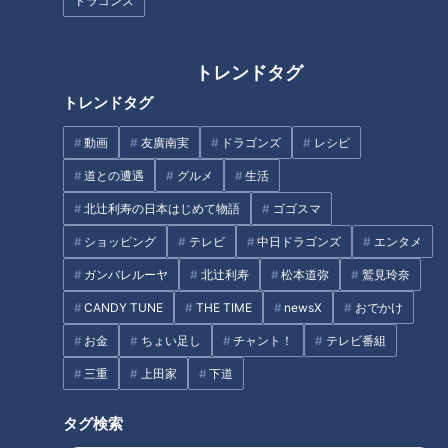
ドラゴンズ
トレンドタグ
CBCテレビ『チャント！』いただきます！ほぼ地元だけ 愛されフード
トレンドタグ
『高等ライス』が食べられると聞いて向かったのは、レトロな
動画
友廣南実
ドラゴンズ
レシピ
構えの洋食レストラン『三河亭』。代々家族で経営し、現在は
道との遭遇
グルメ
生活
5代目が店を切り盛りしています。ほとんどのお客さんが注文
するという『高等ライス』が、フタ付きのどんぶりで登場。フ
北辻利寿の日本はじめて物語
ゴゴスマ
タを取ると、街の人たちの情報通り、カレーライスの上に目玉
ショッピング
テレビ
中日ドラゴンズ
エンタメ
焼きが鎮座していました。 食べ方にもこだわりがあるそう
ガンバレルーヤ
北辻利寿
松本道弥
鷲見玲奈
で、店主が3つ教えてくれました。
CANDY TUNE
THE TIME
newsX
おでかけ
お金
ちょい足し
チャント！
テレビ番組
三重
上田家
下道
タグ検索