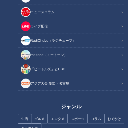
ニュースコラム
CBCテレビ『チャント！』いただきます！ほぼ地元だけ 愛されフード
ライブ配信
今回は、『岐阜県岐阜市』の『高等ライス』です。 昨年、木
RadiChubu（ラジチューブ）
村拓哉さんが訪れたことで沸いた岐阜市にある八ツ寺町（やつ
でらまち）周辺で愛されているという『高等ライス』を調査す
me:tone（ミートーン）
ると、どんぶりに入ったカレーライスだそうで、さらに目玉焼
きがのっていて、懐かしい味わいだとか。
「ビートルズ」とCBC
アジア大会 愛知・名古屋
ジャンル
生活
グルメ
エンタメ
スポーツ
コラム
おでかけ