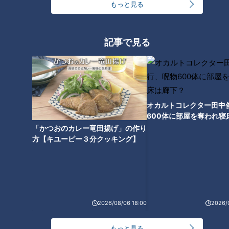
もっと見る
記事で見る
オカルトコレクター田中
600体に部屋を奪われ寝
CBCテレビ『チャント！』いただきます！ほぼ地元だけ 愛されフード
下？
「かつおのカレー竜田揚げ」の作り
方【キユーピー３分クッキング】
次に、自家製ソースをかけていただきます。ひと回しかけただ
けで、「こんなに変わるんですか！？」と加藤アナ。グッとス
パイスがきいたカレーに様変わりしました。
2026/08/06 18:00
2026/
もっと見る