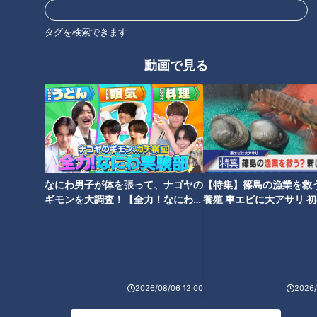
タグを検索できます
動画で見る
CBCテレビ『チャント！』いただきます！ほぼ地元だけ 愛されフード
まずは、そのまま、カレーをいただきます。「わりと甘口で食
べやすい」と店主が言うように、子どもから大人まで幅広い世
代に好まれる味で、加藤アナも懐かしさを感じつつ味わいまし
た。具は、豚肉と玉ねぎのみの甘みを溶け込ませたシンプルさ
なにわ男子が体を張って、ナゴヤの
【特集】篠島の漁業を救
ギモンを大調査！【全力！なにわ実
養殖 車エビに大アサリ 
が特徴。自家製ルーは、小麦粉と“ある油”を混ぜてベースを作
験部～ナゴヤのギモン、ガチ検証
【newsX】
りますが、どんな油か？は懐かしい味の決め手となるため秘密
～】
です。オーブンで火を入れかき混ぜる、を1時間繰り返し、タ
イミングを見極めてカレー粉を投入。よく混ぜ合わせ、一晩寝
かせて固めたら完成です。
2026/08/06 12:00
2026/