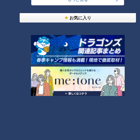
お気に入り
CBCテレビ『チャント！』いただきます！ほぼ地元だけ 愛されフード
最後は、半熟の目玉焼きを絡めて、一緒にいただきます。ソー
スによってスパイスの辛みやコクが増したカレーに卵が混ざり
合うと、深みがありながらまろやかな口当たりに。3段階で食
べ進めた加藤アナは「一つの“高等ライス”になった」と、完成
したおいしさを味わいました。