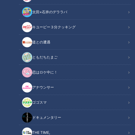
太田×石井のデララバ
キユーピー３分クッキング
チャント！
いただきます！ほぼ地元だけ愛されフード
道との遭遇
その町以外ではあまり知られていないけど…地元の人はみんな
ともだちたまご
知っている！ その町で生まれ、町に根づく愛されフード。
恋はロケ中に！
CBCの加藤愛アナウンサーが全力で調査します。
アナウンサー
ゴゴスマ
ドキュメンタリー
THE TIME,