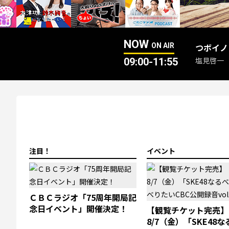
NOW
つボイノ
ON AIR
塩見啓一
09:00-11:55
注目！
イベント
ＣＢＣラジオ「75周年開局記
念日イベント」開催決定！
【観覧チケット完売】
8/7（金）「SKE48