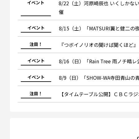
イベント
8/22（土）河原崎辰也 いくしかな
催
イベント
8/15（土）「MATSURI翼と健
注目！
『つボイノリオの聞けば聞くほど』
イベント
8/16（日）「Rain Tree 雨ノチ晴レ
イベント
8/9（日）「SHOW-WA寺田青山
注目！
【タイムテーブル公開】ＣＢＣラジオ