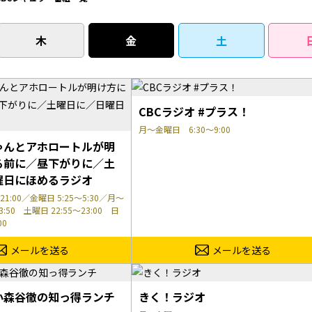
木
金
土
CBCラジオ #プラス！
月～金曜日 6:30～9:00
ゃんとアホロートルが明
る前に／昼下がりに／土
曜日にほめるラジオ
21:00／金曜日 5:25～5:30／月～
3:50 土曜日 22:55～23:00 日
00
メールを送る
メールを送る
小森谷徹の知っ得ランチ
きく！ラジオ