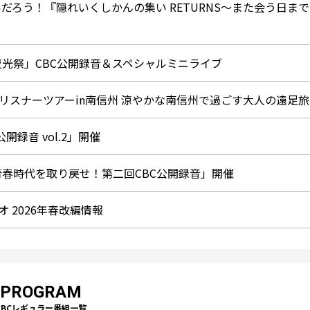
いだろう！『隠れいくしかんの集い RETURNS～また会う日ま
二の夜光祭」CBC公開録音＆スペシャルミニライブ
リスナーツアーin南信州 涼やかな南信州で過ごす大人の遠足旅
公開録音 vol.2」開催
の青春時代を取り戻せ！第二回CBC公開録音」開催
 2026年春改編情報
PROGRAM
CBCレギュラー番組一覧