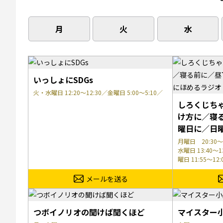
月
火
水
いっしょにSDGs
火・水曜日 12:20～12:30／金曜日 5:00～5:10／
しろくじち
け方に／寝
曜日に／日
月曜日 20:30～
水曜日 13:40～1
曜日 11:55～12:
メールを送る
つボイノリオの聞けば聞くほど
マイスター