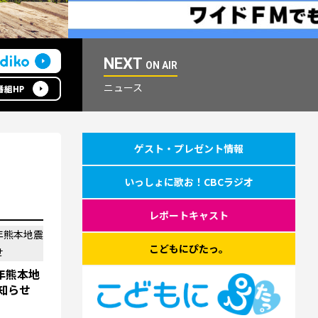
NEXT
ON AIR
ニュース
ゲスト・プレゼント情報
いっしょに歌お！CBCラジオ
レポートキャスト
こどもにぴたっ。
８年熊本地
知らせ