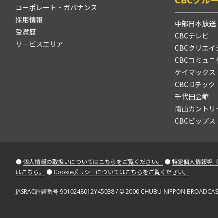
コーポレート・ガバナンス
採用情報
中部日本放送
受賞歴
CBCテレビ
サービスエリア
CBCクリエイ
CBCコミュ
ケイマックス
CBC Dテック
千代田会館
南山カントリ
CBCビップス
●
個人情報の取扱いについてはこちらをご覧ください。
●
特定個人情報等
はこちら。
●
Cookieポリシーについてはこちらをご覧ください。
JASRAC許諾番号 9010248012Y45038 / © 2000 CHUBU-NIPPON BROADCASTING