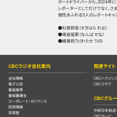
ポートドライバーから、2024年に
レポーターとしてだけでなく、さ
個性あふれる3人のレポートキャ
●杉原鈴菜（すぎはら れな）
●南波星那（なんば せな）
●綿瀬鈴乃（わたせ りの）
CBCラジオ会社案内
関連サイト
会社情報
CBCハウジン
電子公告
CBCクラブ
番組基準
番組審議会
CBCグル
コーポレート・ガバナンス
採用情報
中部日本放送（
受賞歴
CBCテレビ