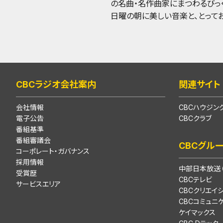
の名曲・名作曲家にまつわるびっ
日曜の朝に美しい音楽と、とって
CBCラジオ会社案内
関連サイト
会社情報
CBCハウジン
電子公告
CBCクラブ
番組基準
番組審議会
CBCグル
コーポレート・ガバナンス
採用情報
中部日本放送（
受賞歴
CBCテレビ
サービスエリア
CBCクリエイ
CBCコミュニ
ケイマックス