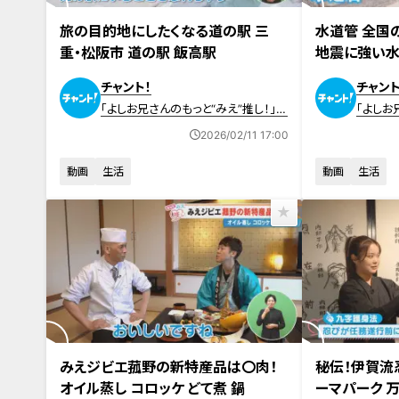
2026年2月11日放送
2026年2月4日
旅の目的地にしたくなる道の駅 三
水道管 全国
重・松阪市 道の駅 飯高駅
地震に強い
チャント！
チャント
「よしお兄さんのもっと“みえ”推し！」動
「よしお
画
画
2026/02/11 17:00
動画
生活
動画
生活
2026年1月21日放送
2026年1月14日
みえジビエ菰野の新特産品は〇肉！
秘伝！伊賀流
オイル蒸し コロッケ どて煮 鍋
ーマパーク 