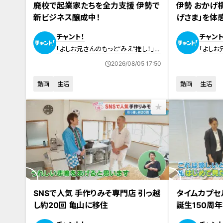
廃校で起業家たちを全力支援 伊勢で
伊勢 おかげ
新ビジネス醸成中！
げさま」を体
チャント！
チャント
「よしお兄さんのもっと“みえ”推し！」動
「よしお
画
画
2026/08/05 17:50
動画
生活
動画
生活
2026年7月8日放送
2026年7月1日
SNSで人気 手作りみそ専門店 引っ越
タイムカプセ
し約20回 亀山に移住
誕生150周