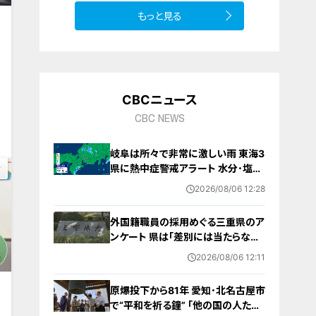
9
もっと見る
動
CBCニュース
0
CBC NEWS
岐阜は所々で非常に激しい雨 東海3
県に熱中症警戒アラート 水分･塩分
補給など対策を 愛知･名古屋･岐阜･
2026/08/06 12:28
三重の天気予報（8/6 昼）
外国籍職員の採用めぐる三重県のア
ンケート 県は｢差別には当たらない｣
と示す方針 諮問機関は｢差別にあた
2026/08/06 12:11
る｣と認定
原爆投下から81年 愛知･北名古屋市
で“平和を祈る鐘” ｢他の国の人たち