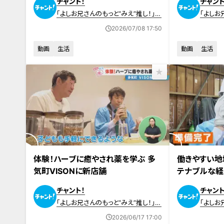
チャント！
チャント
「よしお兄さんのもっと“みえ”推し！」動
「よしお
画
画
2026/07/08 17:50
動画
生活
動画
生活
2026年6月17日放送
2026年6月10日
体験！ハーブに癒やされ薬を学ぶ 多
働きやすい地
気町VISONに新店舗
テナブルな経
チャント！
チャント
「よしお兄さんのもっと“みえ”推し！」動
「よしお
画
画
2026/06/17 17:00