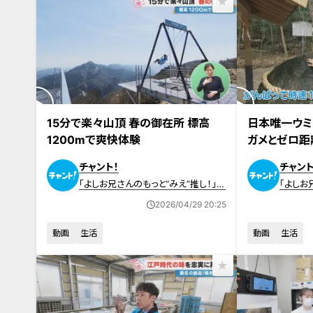
2026年4月29日放送
2026年3月18日
15分で楽々山頂 春の御在所 標高
日本唯一ウミ
1200mで爽快体験
ガメとゼロ距
チャント！
チャント
「よしお兄さんのもっと“みえ”推し！」動
「よしお
画
画
2026/04/29 20:25
動画
生活
動画
生活