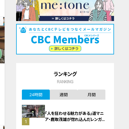
ランキング
RANKING
24時間
週間
月間
動
0
「人を狂わせる魅力がある」道マニ
ア・鹿取茂雄が惚れ込んだレンガの
1
橋梁とは？未公開の道3選