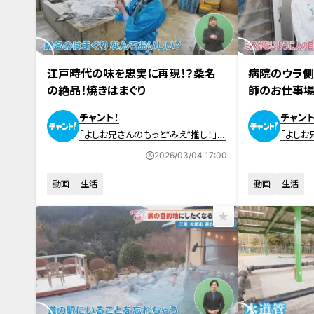
2026年3月4日放送
2026年2月25
江戸時代の味を忠実に再現！？桑名
病院のウラ側
の絶品！焼きはまぐり
師のお仕事
チャント！
チャント
「よしお兄さんのもっと“みえ”推し！」動
「よしお
画
画
2026/03/04 17:00
動画
生活
動画
生活