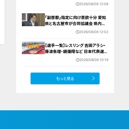
も平和になってほしい｣ 市長や地元
2026/08/06 12:08
のボーイスカウトらが黙とう
動
｢副首都｣指定に向け意欲十分 愛知
0
県と名古屋市が合同協議会 県内の
自治体トップ｢経済発展や人口対策
2026/08/06 12:02
につながる｣
【選手一覧】レスリング 吉田アラシ・
藤波朱理・鏡優翔など 日本代表選手
【アジア大会 愛知･名古屋 2026】
2026/08/06 10:19
もっと見る