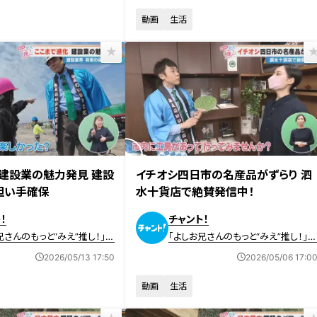
動画
生活
放送
2026年5月6日放送
 建設業の魅力発見 建設
イチオシ四日市の名産品がずらり 泗
担い手確保
水十貨店で絶賛発信中！
！
チャント！
兄さんのもっと“みえ”推し！」動
「よしお兄さんのもっと“みえ”推し！」
画
2026/05/13 17:50
2026/05/06 17:0
動画
生活