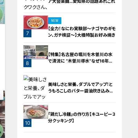
ア大会楽曲…愛知県の話題あれこれ
NEW
【全力！なにわ実験部～ナゴヤのギモ
7
ン、ガチ検証～】大橋特製お好み焼き
6
【特集】名古屋の堀川を木曽川の水
動
で清流に “木曽川導水”なぜ16年ぶ
8
り？【newsX】
0
美味しさと栄養、ダブルでアップ！と
うもろこしのバター醤油炊き込みご
飯
「鶏だし冷麺」の作り方【キユーピー３
分クッキング】
10