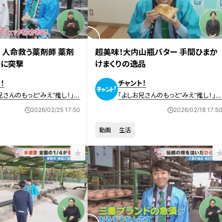
日放送
2026年2月18日放送
 人命救う薬剤師 薬剤
超美味！大内山瓶バター 手間ひまか
場に突撃
けまくりの逸品
！
チャント！
兄さんのもっと“みえ”推し！」動
「よしお兄さんのもっと“みえ”推し！」
画
2026/02/25 17:50
2026/02/18 17:5
動画
生活