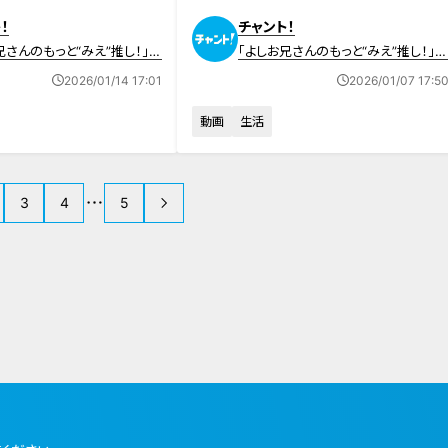
！
チャント！
兄さんのもっと“みえ”推し！」動
「よしお兄さんのもっと“みえ”推し！」
画
2026/01/14 17:01
2026/01/07 17:5
動画
生活
3
4
5