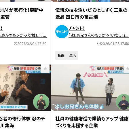
放送
2026年1月28日放送
の1/4が老朽化！更新中
伝統の技を注いだ ひとしずく 三重の
水道管
逸品 四日市の萬古焼
！
チャント！
兄さんのもっと“みえ”推し！」動
「よしお兄さんのもっと“みえ”推し！」
画
2026/02/04 17:50
2026/01/28 17:5
動画
生活
放送
2026年1月7日放送
忍者の修行体験 忍のテ
社員の健康増進で業績もアップ 健康
万川集海
づくりを応援する企業