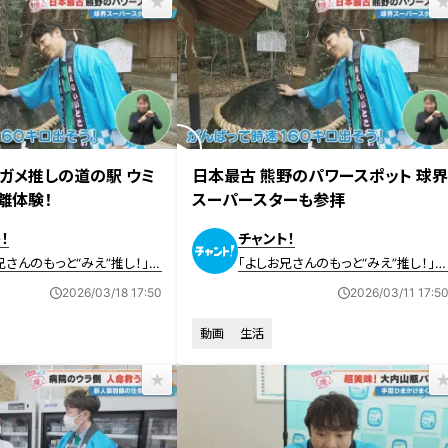
放送
2026年3月11日放送
ガメ推しの道の駅 ウミ
日本最古 熊野のパワースポット 球
離体験！
スーパースターも参拝
！
チャント！
兄さんのもっと“みえ”推し！」動
「よしお兄さんのもっと“みえ”推し！」
画
2026/03/18 17:50
2026/03/11 17:5
動画
生活