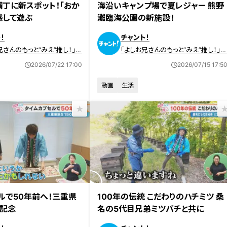
横丁に新スポット！「おか
海沿いキャンプ場で夏レジャー 熊野
感して遊ぶ
灘臨海公園の新施設！
！
チャント！
兄さんのもっと“みえ”推し！」動
「よしお兄さんのもっと“みえ”推し！」
画
2026/07/22 17:00
2026/07/15 17:5
動画
生活
放送
2026年6月24日放送
ルで50年前へ！三重県
100年の伝統 こだわりのハチミツ 桑
年記念
名の5代目兄弟ミツバチと共に