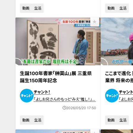
動画
生活
動画
生活
2026年5月20日放送
2026年5月13日
生誕100年書家「榊󠄀莫山」展 三重県
ここまで進化
誕生150周年記念
業界 将来の
チャント！
チャント
「よしお兄さんのもっと“みえ”推し！」動
「よしお
画
画
2026/05/20 17:50
動画
生活
動画
生活