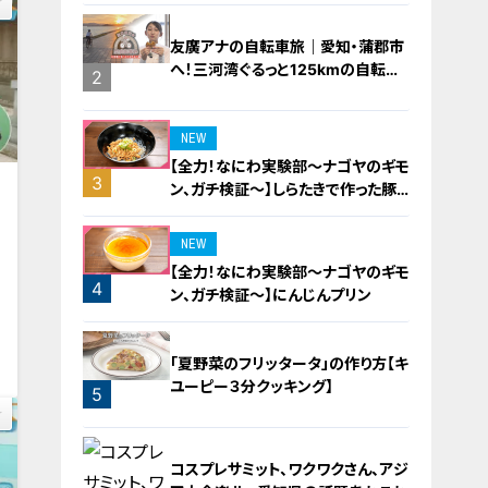
友廣アナの自転車旅｜愛知・蒲郡市
へ！三河湾ぐるっと125kmの自転車
2
旅！【チャント！特集】
NEW
【全力！なにわ実験部～ナゴヤのギモ
3
ン、ガチ検証～】しらたきで作った豚
界
バラミンチの油そば
NEW
【全力！なにわ実験部～ナゴヤのギモ
4
動
ン、ガチ検証～】にんじんプリン
0
「夏野菜のフリッタータ」の作り方【キ
ユーピー３分クッキング】
5
コスプレサミット、ワクワクさん、アジ