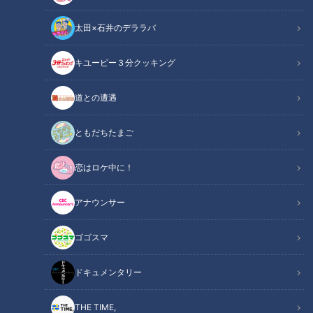
太田×石井のデララバ
キユーピー３分クッキング
太田光 M-1を語る【１月7日は生放送２時間SP】
道との遭遇
この記事の画像
（全1枚）
ともだちたまご
恋はロケ中に！
アナウンサー
記事に戻る
ゴゴスマ
この記事を見たあなたへのおすすめ
ドキュメンタリー
THE TIME,