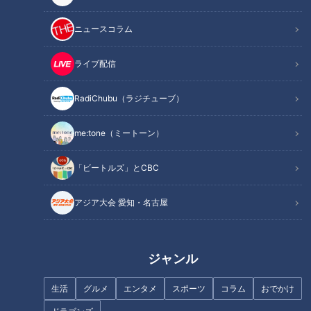
ニュースコラム
ライブ配信
太田光 M1を語る！【あさって
【仕事の日】柳沢アナが自撮り
デララバ生放送２時間SP】
でお仕事の1日に密着！チャン
RadiChubu（ラジチューブ）
ト！、ナレ撮り、YouTube…地
方局アナウンサーのルーティン
とは？
me:tone（ミートーン）
「ビートルズ」とCBC
アジア大会 愛知・名古屋
太田光 M１を語る！【デララ
「濵口賀久です」「4歳です」
バYouTube限定配信】
どうなる！？初めての生放送～
魚鱗癬を知ってもらいたい！ 定
期配信型ドキュメンタリー「道
ジャンル
化師様魚鱗癬」第２３話
生活
グルメ
エンタメ
スポーツ
コラム
おでかけ