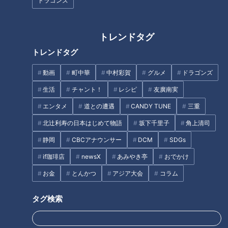
ドラゴンズ
【ええやん】ザコシ乱入が地上
【太田×石井のデララバ】生放
波に大進出！【OPトーク】
送！デララバ！東海地方のド定
トレンドタグ
番そこまで知らんかったＳＰ
トレンドタグ
タグ
動画
町中華
中村彩賀
グルメ
ドラゴンズ
生活
チャント！
レシピ
友廣南実
動画
名古屋めし
太田光
柳橋市場
石井亮次
エンタメ
道との遭遇
CANDY TUNE
三重
魚太郎
北辻利寿の日本はじめて物語
坂下千里子
角上清司
静岡
CBCアナウンサー
DCM
SDGs
オススメ関連コンテンツ
if珈琲店
newsX
あみやき亭
おでかけ
お金
とんかつ
アジア大会
コラム
タグ検索