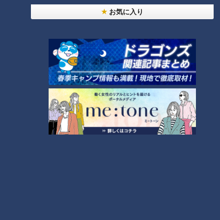
お気に入り
【全力！なにわ実験部～ナゴヤのギモン、ガチ検証
～】にんじんプリン
4
今年も開催！「あったらいいな」をみんなで考える
小学生向けワークショップを大府市で開催
5
【全力！なにわ実験部～ナゴヤのギモン、ガチ検証
～】キャロットフレンチロースト
6
【全力！なにわ実験部～ナゴヤのギモン、ガチ検証
～】大橋特製お好み焼き
7
【全力！なにわ実験部～ナゴヤのギモン、ガチ検証
～】赤味噌を使ったミルフィーユ味噌トンカツ
8