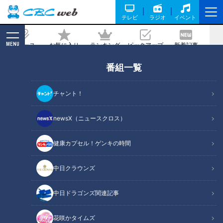
テレビ
ラジオ
イベント
MENU
ニュース
お気に入り
ランキング
ピックアップ
新着記事
CBC MAGAZINE
番組一覧
太田光 M-1を語る【１月7日は生放送２
時間SP】
チャント！
記事に戻る
newsX（ニュースクロス）
健康カプセル！ゲンキの時間
中日クラウンズ
中日ドラゴンズ関連記事
花咲かタイムズ