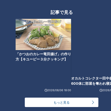
記事で見る
ランキング
RANKING
24時間
週間
月間
オカルトコレクター田中
600体に部屋を奪われ寝
下？
「かつおのカレー竜田揚げ」の作り
【全力！なにわ実験部～ナゴヤのギモン、ガチ検証
方【キユーピー３分クッキング】
～】しらたきで作った豚バラミンチの油そば
1
「人を狂わせる魅力がある」道マニア・鹿取茂雄が
惚れ込んだレンガの橋梁とは？未公開の道3選
2
2026/08/06 18:00
2026/
友廣アナの自転車旅｜愛知・蒲郡市へ！三河湾ぐる
もっと見る
っと125kmの自転車旅！【チャント！特集】
3