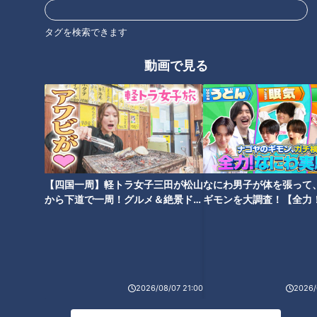
【男子鉄棒】第78回全日本体操
種目別選手権 決勝
タグを検索できます
動画で見る
【昨年ハイライト】体操団体日
本一が決定！「徳洲会体操クラ
ブ」がパリ五輪メダリスト岡慎
之助らで3連覇！女子団体は
「なんば体操クラブ-ngc」が初
【男子平行棒】第78回全日本体
【男子あん馬】第78回全日本体
優勝！
操種目別選手権 決勝
操種目別選手権 決勝
【四国一周】軽トラ女子三田が松山
なにわ男子が体を張って
から下道で一周！グルメ＆絶景ドラ
ギモンを大調査！【全力
【男子ゆか】第78回全日本体操
イブ⑳
験部～ナゴヤのギモン、
種目別選手権 決勝
～】
2026/08/07 21:00
2026/