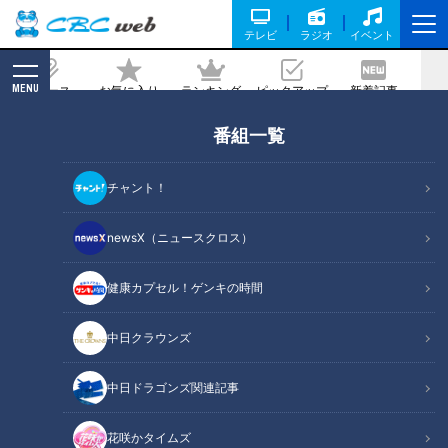
テレビ
ラジオ
イベント
MENU
ニュース
お気に入り
ランキング
ピックアップ
新着記事
CBC MAGAZINE
番組一覧
「団体はより本質的なメンタル競技」リ
オ金メダリスト山室光史が語る体操競技
チャント！
の奥深さ
newsX（ニュースクロス）
記事に戻る
健康カプセル！ゲンキの時間
中日クラウンズ
中日ドラゴンズ関連記事
花咲かタイムズ