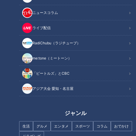
記事に戻る
ニュースコラム
この記事を見たあなたへのおすすめ
ライブ配信
RadiChubu（ラジチューブ）
me:tone（ミートーン）
体操団体日本一が決定！「徳洲
三重県勢50年ぶりの快挙！ イ
「ビートルズ」とCBC
会体操クラブ」がパリ五輪メダ
ンハイ陸上女子総合優勝『松阪
リスト岡慎之助らで3連覇！女
商業高校』陸上競技部でマヂラ
アジア大会 愛知・名古屋
子団体は「なんば体操クラブ-
ブ村上、投てきに挑戦！
ngc」が初優勝！
ジャンル
生活
グルメ
エンタメ
スポーツ
コラム
おでかけ
全日本体操種目別選手権女子決
第79回全日本体操団体選手権 結