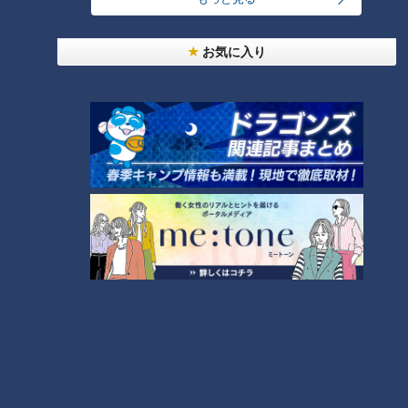
「人を狂わせる魅力がある」道マニア・鹿取茂雄が
惚れ込んだレンガの橋梁とは？未公開の道3選
3
お気に入り
美味しさと栄養、ダブルでアップ！とうもろこしの
バター醤油炊き込みご飯
2
弁当3個で3万円？PayPay会計ミスで店員のひと言
にイラッ
「味しみ春雨の中華サラダ」の作り方【キユーピー
３分クッキング】
6
4
本場アメリカの味に舌鼓！ボリューム満点グルメか
らレトロ史料館まで！愛知・東海市の感動スポット
5
7
3選