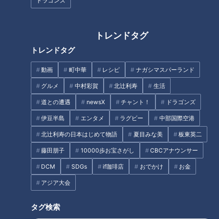
勝｜岸里奈が2冠達成！世界女
果｜男子は徳洲会が圧勝、女子
ドラゴンズ
王の圧巻演技と感動のドラマ
はなんば体操クラブがV！岡慎
之助・橋本大輝らスター選手集
結
トレンドタグ
トレンドタグ
動画
町中華
レシピ
ナガシマスパーランド
第77回全日本体操団体選手権
「人生で一番大きな1打…」昨年
グルメ
中村彩賀
北辻利寿
生活
2位・片岡尚之(27)が明かす！あ
道との遭遇
newsX
チャント！
ドラゴンズ
と一歩で栄冠を逃した中日クラ
ウンズ16番ホールの選択とは？
伊豆半島
エンタメ
ラグビー
中部国際空港
タグ
北辻利寿の日本はじめて物語
夏目みな美
板東英二
藤田朋子
10000歩お宝さがし
CBCアナウンサー
スポーツ
体操
DCM
SDGs
if珈琲店
おでかけ
お金
アジア大会
オススメ関連コンテンツ
タグ検索