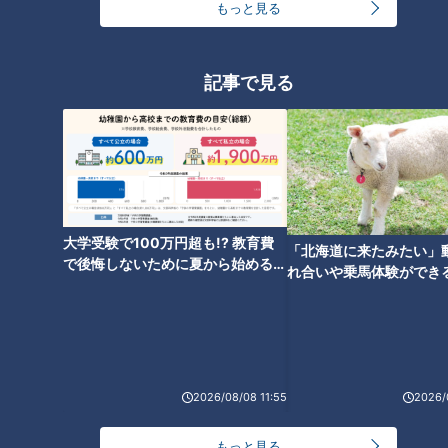
もっと見る
記事で見る
ランキング
RANKING
24時間
週間
月間
大学受験で100万円超も!? 教育費
「北海道に来たみたい」
で後悔しないために夏から始めるお
れ合いや乗馬体験ができ
金の準備術とは
ススメ！不動産屋さんが
友廣アナの自転車旅｜愛知・蒲郡市へ！三河湾ぐる
とは
っと125kmの自転車旅！【チャント！特集】
1
大学のサークルで増える？複数のスポーツを融合さ
2026/08/08 11:55
2026/
せた「ピックルボール」
もっと見る