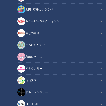
太田×石井のデララバ
キユーピー３分クッキング
CBCテレビ
道との遭遇
この記事の画像
（全5枚）
ともだちたまご
恋はロケ中に！
アナウンサー
ゴゴスマ
ドキュメンタリー
THE TIME,