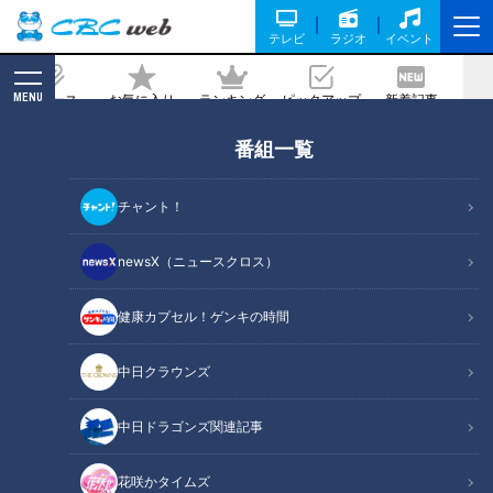
テレビ
ラジオ
イベント
MENU
ニュース
お気に入り
ランキング
ピックアップ
新着記事
CBC MAGAZINE
番組一覧
野球実況【実況用資料はどう作る？】榊
原アナ＆光山アナ＆佐藤アナのお仕事ト
チャント！
ーク！
newsX（ニュースクロス）
記事に戻る
健康カプセル！ゲンキの時間
中日クラウンズ
中日ドラゴンズ関連記事
花咲かタイムズ