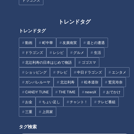
ドラゴンズ
目指せギネス？安藤渚七、公開
生放送愛が止まらない
トレンドタグ
赤星氏による竜の仮想ドラフ
トレンドタグ
ト！1位指名はアマチュア左腕最
速158キロの投手！
動画
町中華
友廣南実
道との遭遇
ドラゴンズ
レシピ
グルメ
生活
タグ
北辻利寿の日本はじめて物語
ゴゴスマ
動画
アナウンサー
佐藤楠大
光山雄一朗
ショッピング
テレビ
中日ドラゴンズ
エンタメ
榊原悠介
ガンバレルーヤ
北辻利寿
松本道弥
鷲見玲奈
CANDY TUNE
THE TIME
newsX
おでかけ
お金
ちょい足し
チャント！
テレビ番組
オススメ関連コンテンツ
三重
上田家
タグ検索