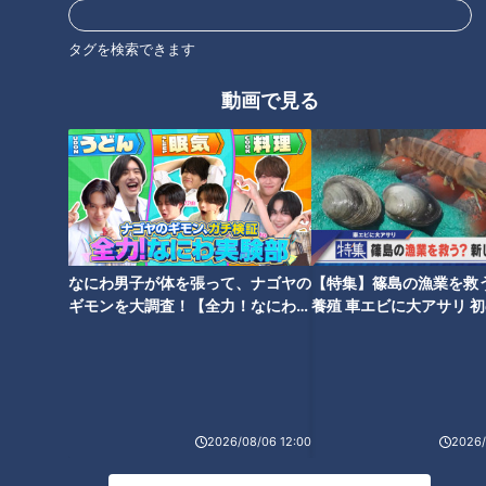
タグを検索できます
「とにかく入社したいです！」
【アナウンサーの2次会？】若
妻夫木聡さん似の西村俊仁ア
狭アナが脱いだ？大石アナが踊
動画で見る
ナ！？「採用試験カメラテス
った？水分アナが舞った！？
ト」で発覚した塩見アナと喧嘩
CBC5チャン春祭り・カラオケ
した事実とは？
大会ほぼすべて見せます！
なにわ男子が体を張って、ナゴヤの
【特集】篠島の漁業を救
どんなテーマでも華麗にトー
決めゼリフは「バーゲン野郎だ
ギモンを大調査！【全力！なにわ実
養殖 車エビに大アサリ 
ク！おしゃべりメガネ若狭アナ
よ！」重盛啓之アナ担当の“夕陽
験部～ナゴヤのギモン、ガチ検証
【newsX】
＆ゴゴスマ石井アナの「尺の達
のバーゲン野郎”は超人気コーナ
～】
人」の裏側に迫る！1分ではうま
ーだった！？CBCの情報バラエ
くいかないオチも？
ティ番組「ミックスパイくださ
い」を振り返る！
2026/08/06 12:00
2026/