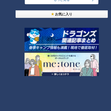
友廣アナの自転車旅｜愛知・蒲郡市へ！三河湾ぐる
っと125kmの自転車旅！【チャント！特集】
3
お気に入り
【全力！なにわ実験部～ナゴヤのギモン、ガチ検証
～】にんじんプリン
4
今年も開催！「あったらいいな」をみんなで考える
小学生向けワークショップを大府市で開催
5
【全力！なにわ実験部～ナゴヤのギモン、ガチ検証
～】キャロットフレンチロースト
6
【全力！なにわ実験部～ナゴヤのギモン、ガチ検証
～】大橋特製お好み焼き
7