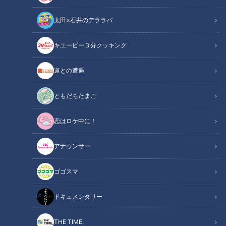
太田×石井のデララバ
キユーピー３分クッキング
野球実況【実況用資料はどう作る？】榊原アナ＆光山アナ＆佐藤アナの
道との遭遇
お仕事トーク！
ともだちたまご
この記事の画像
（全1枚）
恋はロケ中に！
アナウンサー
ゴゴスマ
記事に戻る
ドキュメンタリー
この記事を見たあなたへのおすすめ
THE TIME,