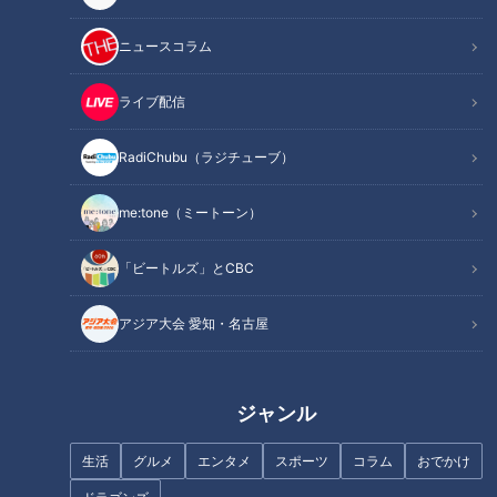
ニュースコラム
ライブ配信
ＣＢＣ宮部和裕アナがたどる名
字のルーツ、戦国の侍・宮部継
RadiChubu（ラジチューブ）
ラジオ番組内で結婚を発表！な
潤との縁
のに婚姻届は半年間持ったま
me:tone（ミートーン）
ま？小高アナが入社時の思い出
を語る！
「ビートルズ」とCBC
アジア大会 愛知・名古屋
ドラ高橋宏斗投手の自己採点は
【切り抜きみてちょ】初手、缶
「６０点」規定投球回到達は前
ビール、ぷしゅー #夏目アナ #
ジャンル
田健太投手からの金言があった
小高アナ #古川アナ #のん兵衛
から？
トーク
生活
グルメ
エンタメ
スポーツ
コラム
おでかけ