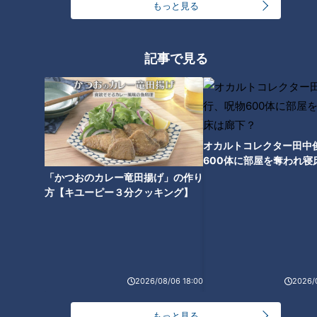
もっと見る
記事で見る
ランキング
RANKING
オカルトコレクター田中
600体に部屋を奪われ寝
24時間
週間
月間
下？
「かつおのカレー竜田揚げ」の作り
方【キユーピー３分クッキング】
【全力！なにわ実験部～ナゴヤのギモン、ガチ検証
～】しらたきで作った豚バラミンチの油そば
1
「人を狂わせる魅力がある」道マニア・鹿取茂雄が
2026/08/06 18:00
2026/
惚れ込んだレンガの橋梁とは？未公開の道3選
2
もっと見る