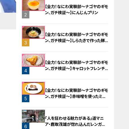
【全力！なにわ実験部～ナゴヤのギモ
ン、ガチ検証～】にんじんプリン
2
【全力！なにわ実験部～ナゴヤのギモ
ン、ガチ検証～】しらたきで作った豚
3
バラミンチの油そば
【全力！なにわ実験部～ナゴヤのギモ
ン、ガチ検証～】キャロットフレンチ
4
ロースト
【全力！なにわ実験部～ナゴヤのギモ
ン、ガチ検証～】赤味噌を使ったミル
5
フィーユ味噌トンカツ
「人を狂わせる魅力がある」道マニ
ア・鹿取茂雄が惚れ込んだレンガの
6