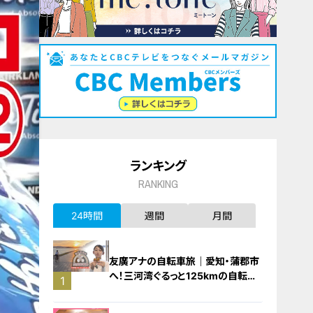
ランキング
RANKING
24時間
週間
月間
友廣アナの自転車旅｜愛知・蒲郡市
へ！三河湾ぐるっと125kmの自転車
1
旅！【チャント！特集】