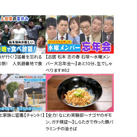
族が行く！】猛暑を忘れる
【古舘 松本 志の春 石塚～水曜メン
り旅！ 人気避暑地で食
バー大忘年会～】あと10分、生でしゃ
べります#62
家族に密着【チャント！】
【全力！なにわ実験部～ナゴヤのギモ
ン、ガチ検証～】しらたきで作った豚バ
ラミンチの油そば