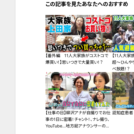
この記事を見たあなたへのおすすめ
【番外編 11人大家族がコストコで
【11人大家
爆買い！】思いつきで大量買い！？
超～ひんや
べ放題！？
【仕事の日】柳沢アナが自撮りでお仕
認知症患者と
事の1日に密着！チャント！、ナレ撮り、
YouTube…地方局アナウンサーのル
ーティンとは？