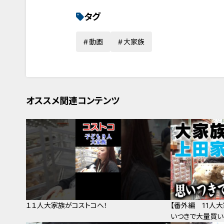
タグ
動画
大家族
オススメ関連コンテンツ
１１人大家族がコストコへ！
【番外編 11人
いつきで大量買い