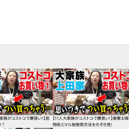
大家族がコストコで爆買い！】思
【11人大家族がコストコで爆買い！】衝撃お買
！？
物術とマル秘使用方法をのぞき見！