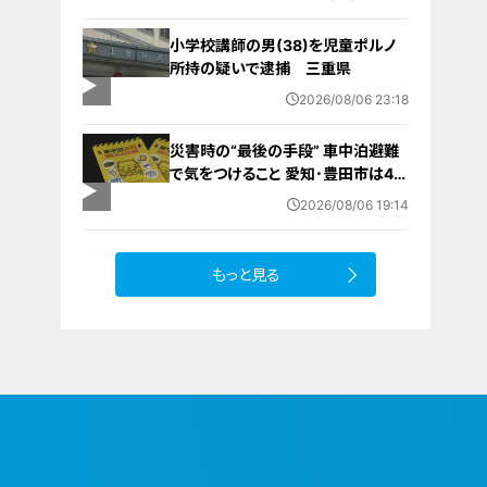
件の一部始終
小学校講師の男(38)を児童ポルノ
所持の疑いで逮捕 三重県
2026/08/06 23:18
災害時の“最後の手段” 車中泊避難
で気をつけること 愛知･豊田市は4年
前からマニュアル作成 最悪の場合
2026/08/06 19:14
死に至る｢エコノミークラス症候群｣
にならないために
もっと見る