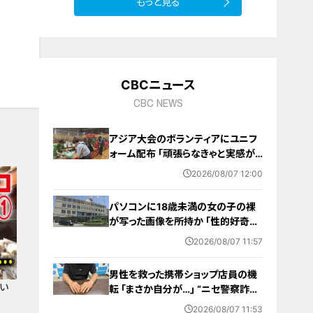
もっと見る
CBCニュース
CBC NEWS
アジア大会のボランティアにユニフ
ォーム配布 ｢頑張らなきゃと実感が
湧いた｣ 名古屋･中区の愛知県体育
2026/08/07 12:00
館
パソコンに18歳未満の女の子の裸
が写った画像を所持か ｢性的好奇心
を満たす目的｣ 小学校講師の38歳
2026/08/07 11:57
男を逮捕 自宅からはAIで生成したと
みられる性的画像も
男性を救った携帯ショップ店員の機
い
転 ｢まさか自分が…｣ “ニセ警察詐
欺”を間一髪で防ぐ 被害者が語る事
2026/08/07 11:53