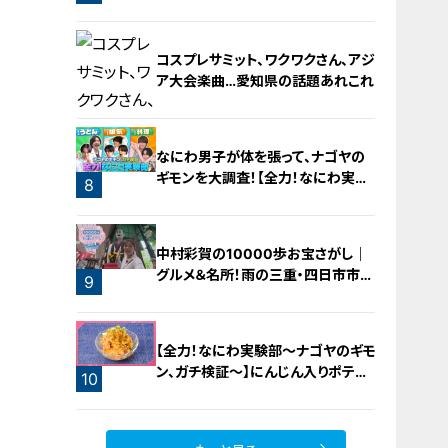
橋梁とは？未公開の道3選
コスプレサミット、ワクワクさん、アジ
ア大会楽曲…愛知県の話題あれこれ
なにわ男子が体を張って、ナゴヤの
ギモンを大調査！【全力！なにわ実験
8
部～ナゴヤのギモン、ガチ検証～】
7
中村彩賀の10000歩お宝さがし｜
グルメ＆名所！雨の三重・四日市市で
9
お宝探し【チャント！特集】
【全力！なにわ実験部～ナゴヤのギモ
ン、ガチ検証～】にんじん入りポテト
10
サラダ