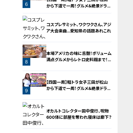
6
から下道で一周！グルメ＆絶景ドライ
ブ⑳
コスプレサミット、ワクワクさん、アジ
ア大会楽曲…愛知県の話題あれこれ
本場アメリカの味に舌鼓！ボリューム
満点グルメからレトロ史料館まで！
8
愛知・東海市の感動スポット3選
7
【四国一周】軽トラ女子三田が松山
から下道で一周！グルメ＆絶景ドライ
9
ブ⑨
オカルトコレクター田中俊行、呪物
600体に部屋を奪われ寝床は廊下？