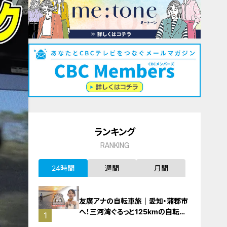
ランキング
RANKING
24時間
週間
月間
友廣アナの自転車旅｜愛知・蒲郡市
へ！三河湾ぐるっと125kmの自転車
1
旅！【チャント！特集】