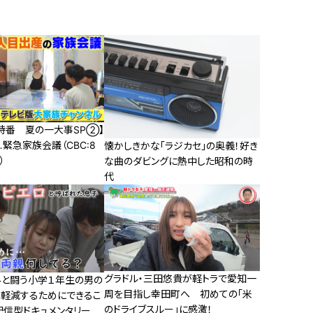
V特番 夏の一大事SP②】
緊急家族会議（CBC:8
懐かしきかな「ラジカセ」の奥義！好き
）
な曲のダビングに熱中した昭和の時
代
グラドル・三田悠貴が軽トラで愛知一
みと闘う小学１年生の男の
周を目指し幸田町へ 初めての「米
も軽減するためにできるこ
のドライブスルー」に感激！
配信型ドキュメンタリー