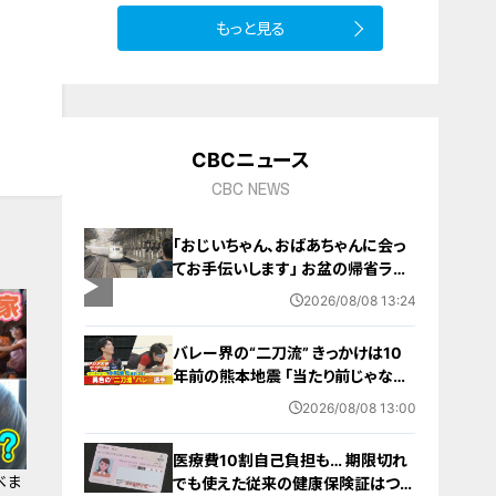
もっと見る
10
CBCニュース
CBC NEWS
「おじいちゃん、おばあちゃんに会っ
てお手伝いします」 お盆の帰省ラッ
シュが本格化 東海道新幹線下りがピ
2026/08/08 13:24
ーク 名古屋駅も家族連れらで朝から
混雑
バレー界の“二刀流” きっかけは10
年前の熊本地震 ｢当たり前じゃなか
った｣ オフシーズンゼロの過酷スケ
2026/08/08 13:00
ジュール 異例の道を進むワケ【アジ
ア大会 愛知･名古屋2026】
医療費10割自己負担も… 期限切れ
べま
でも使えた従来の健康保険証はつい