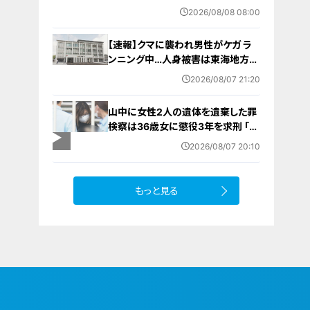
に終了 8月以降起こりうるマイナ保
2026/08/08 08:00
険証の“落とし穴” 注意すべき2つの
有効期限
【速報】クマに襲われ男性がケガ ラ
ンニング中…人身被害は東海地方で
今シーズン初めて 岐阜県高山市
2026/08/07 21:20
山中に女性2人の遺体を遺棄した罪
検察は36歳女に懲役3年を求刑 ｢遺
棄時に近くに居続けたこと自体が重
2026/08/07 20:10
要な寄与｣ 女は｢黙秘します｣弁護側
は無罪主張
もっと見る