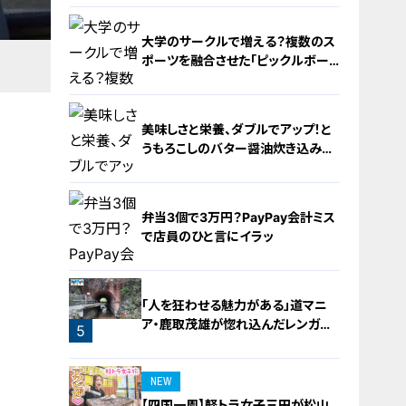
大学のサークルで増える？複数のス
ポーツを融合させた「ピックルボー
ル」
美味しさと栄養、ダブルでアップ！と
うもろこしのバター醤油炊き込みご
飯
2
弁当3個で3万円？PayPay会計ミス
で店員のひと言にイラッ
3
「人を狂わせる魅力がある」道マニ
ア・鹿取茂雄が惚れ込んだレンガの
5
橋梁とは？未公開の道3選
4
NEW
【四国一周】軽トラ女子三田が松山