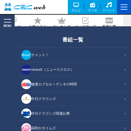
テレビ
ラジオ
イベント
MENU
ニュース
お気に入り
ランキング
ピックアップ
新着記事
CBC MAGAZINE
番組一覧
【11人大家族】家の中がある意味・・カ
フェに！？また新たな仲間が・・・？
チャント！
記事に戻る
newsX（ニュースクロス）
健康カプセル！ゲンキの時間
中日クラウンズ
中日ドラゴンズ関連記事
花咲かタイムズ