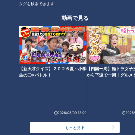
買い＆まとめ買いで衝撃節約テ
性的すぎるハンバーグの作り
タグを検索できます
ク！？
方！
動画で見る
【3男4女の大家族】 人生初の
【包丁は使わず１時間で４品
食べ放題で食べまくる⁉秋の食
11人大家族】子どもたちも大満
べ放題祭り！
足の夕飯づくり！
【新天才クイズ】２０２６夏～小学
【四国一周】軽トラ女子
生の〇×バトル！
から下道で一周！グルメ
イブ⑳
【11人大家族のズボラ飯】電子
2026/08/09 12:00
2026/
レンジ大活躍で10分メニューが
もりだくさん！
もっと見る