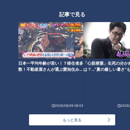
記事で見る
日本一平均年齢が若い！？移住者多
「心筋梗塞」生死の分か
数！不動産屋さんが選ぶ愛知住みた
は？…“夏の厳しい暑さ”
い街ランキング1位は？
に！発症前のキケンなサ
ランキング
法
RANKING
24時間
週間
月間
2026/08/09 08:03
2026/
NEW
もっと見る
「心筋梗塞」生死の分かれ道は？…“夏の厳しい暑
1
さ”もきっかけに！発症前のキケンなサインと対処