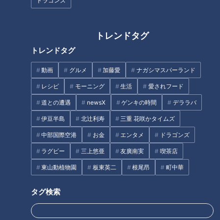
ドラゴンズ
ショックのあまりながつが膝か
跳び箱が16万円⁉ 学校にある
トレンドタグ
ら崩れ落ちる！？一体何が！？
思わぬ高額商品とは？
トレンドタグ
タグ
動画
グルメ
加藤愛
ナガシマスパーランド
レシピ
モーニング
生活
愛されフード
動画
大家族
道との遭遇
newsX
ゲンキの時間
デララバ
伊豆半島
北辻利寿
三重 花咲かタイムズ
オススメ関連コンテンツ
中部国際空港
お金
エンタメ
ドラゴンズ
ラグビー
三上悠亜
友廣南実
喫茶店
東山動植物園
板東英二
根尾昂
町中華
タグ検索
【２つの大家族を徹底比較】爆
【２つの大家族を徹底比較】個