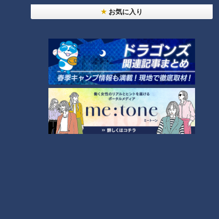
法
お気に入り
「すごい痩せましたね！」…世界一楽なスクワッ
ト！？ダイエットのスペシャリストに学ぶ「無理な
2
くやせる方法」
「夏の脳梗塞」熱中症に似ている！？…生死の分か
れ道！経験者から学ぶ“発症時の身体の異変”
3
大学のサークルで増える？複数のスポーツを融合さ
せた「ピックルボール」
ＣＢＣ小川実桜アナ、呪術廻戦展で痛感した「自分
に一番遠い職業」
友廣アナの自転車旅｜愛知・蒲郡市へ！三河湾ぐる
っと125kmの自転車旅！【チャント！特集】
6