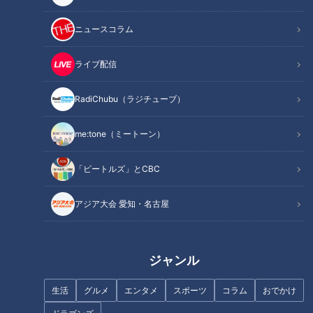
ニュースコラム
ライブ配信
名古屋新グルメスポット…“赤か
名物のタコが取れない？海水温
RadiChubu（ラジチューブ）
ら”ではなく“黒から鍋”！？初進
上昇で｢死活問題｣に…21歳の漁
出コスパ最強ランチ！金山・栄
師が仕掛けるブランド化戦略
に新グルメスポットがオープ
me:tone（ミートーン）
ン！
「ビートルズ」とCBC
アジア大会 愛知・名古屋
あき竹城【スジナシ】校長室が
【自宅公開】道マニアの部屋に
まさかの空間に！？鶴瓶「この
は本物のアレが・・・！？【道
芝居、ギリギリよ！」
との遭遇】
ジャンル
生活
グルメ
エンタメ
スポーツ
コラム
おでかけ