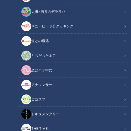
太田×石井のデララバ
キユーピー３分クッキング
【11人大家族】家の中がある意味・・カフェに！？また新たな仲間
が・・・？
道との遭遇
この記事の画像
（全1枚）
ともだちたまご
恋はロケ中に！
アナウンサー
ゴゴスマ
記事に戻る
ドキュメンタリー
この記事を見たあなたへのおすすめ
THE TIME,