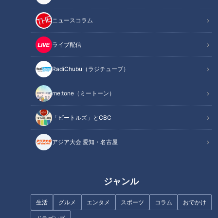
ニュースコラム
ライブ配信
【仕事の日】柳沢アナが自撮り
【SDGs実践中】食べられるト
でお仕事の1日に密着！チャン
レイとは！？【チャント！】
RadiChubu（ラジチューブ）
ト！、ナレ撮り、YouTube…地
方局アナウンサーのルーティン
とは？
me:tone（ミートーン）
「ビートルズ」とCBC
アジア大会 愛知・名古屋
夏も要注意！？脳卒中【チャン
【東海地方の魅力を紹介】グル
ト！】
メ通ハイヒールのモモコ姉さん
おすすめの名古屋のお店
ジャンル
生活
グルメ
エンタメ
スポーツ
コラム
おでかけ