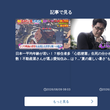
記事で見る
日本一平均年齢が若い！？移住者多
「心筋梗塞」生死の分か
数！不動産屋さんが選ぶ愛知住みた
は？…“夏の厳しい暑さ”
い街ランキング1位は？
に！発症前のキケンなサ
法
ランキング
RANKING
24時間
週間
月間
2026/08/09 08:03
2026/
NEW
もっと見る
「心筋梗塞」生死の分かれ道は？…“夏の厳しい暑
1
さ”もきっかけに！発症前のキケンなサインと対処