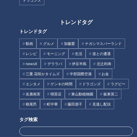
ドラゴンズ
【東海地方の魅力を紹介】愛犬
【11人大家族のズボラ飯】電子
と楽しめる名古屋市のお出かけ
レンジ大活躍で10分メニューが
トレンドタグ
スポット
もりだくさん！
トレンドタグ
タグ
動画
グルメ
加藤愛
ナガシマスパーランド
レシピ
モーニング
生活
道との遭遇
動画
大家族
newsX
デララバ
伊豆半島
北辻利寿
三重 花咲かタイムズ
中部国際空港
お金
オススメ関連コンテンツ
エンタメ
ゲンキの時間
ドラゴンズ
ラグビー
友廣南実
喫茶店
東山動植物園
板東英二
根尾昂
町中華
藤田朋子
見逃し配信
タグ検索
【２つの大家族を徹底比較】爆
【２つの大家族を徹底比較】個