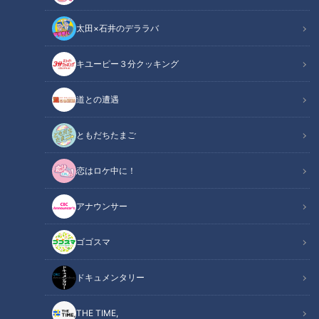
太田×石井のデララバ
キユーピー３分クッキング
【ハプニング発生！？】収穫した採れたて野菜で昼食づくり！
道との遭遇
この記事の画像
（全1枚）
ともだちたまご
恋はロケ中に！
アナウンサー
記事に戻る
ゴゴスマ
この記事を見たあなたへのおすすめ
ドキュメンタリー
THE TIME,