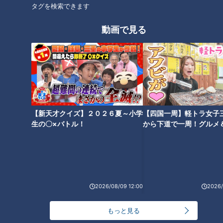
買い＆まとめ買いで衝撃節約テ
性的すぎるハンバーグの作り
タグを検索できます
ク！？
方！
動画で見る
【3男4女の大家族】 人生初の
【包丁は使わず１時間で４品
食べ放題で食べまくる⁉秋の食
11人大家族】子どもたちも大満
べ放題祭り！
足の夕飯づくり！
【新天才クイズ】２０２６夏～小学
【四国一周】軽トラ女子
生の〇×バトル！
から下道で一周！グルメ
イブ⑳
【11人大家族のズボラ飯】電子
2026/08/09 12:00
2026/
レンジ大活躍で10分メニューが
もりだくさん！
もっと見る