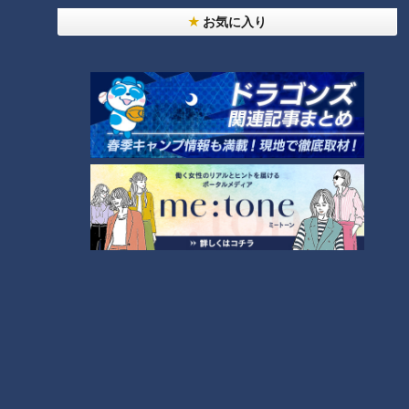
法
お気に入り
「すごい痩せましたね！」…世界一楽なスクワッ
ト！？ダイエットのスペシャリストに学ぶ「無理な
2
くやせる方法」
「夏の脳梗塞」熱中症に似ている！？…生死の分か
れ道！経験者から学ぶ“発症時の身体の異変”
3
ＣＢＣ小川実桜アナ、呪術廻戦展で痛感した「自分
に一番遠い職業」
大学のサークルで増える？複数のスポーツを融合さ
せた「ピックルボール」
助かった命を守るには？熊本地震、初の災害関連死
か
4