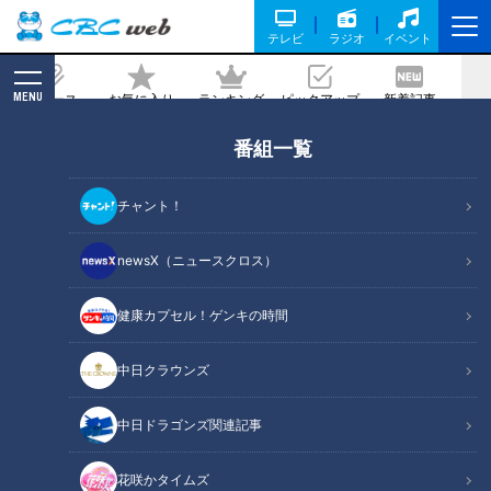
テレビ
ラジオ
イベント
MENU
ニュース
お気に入り
ランキング
ピックアップ
新着記事
CBC MAGAZINE
番組一覧
【ハプニング発生！？】収穫した採れた
て野菜で昼食づくり！
チャント！
記事に戻る
newsX（ニュースクロス）
健康カプセル！ゲンキの時間
中日クラウンズ
中日ドラゴンズ関連記事
花咲かタイムズ