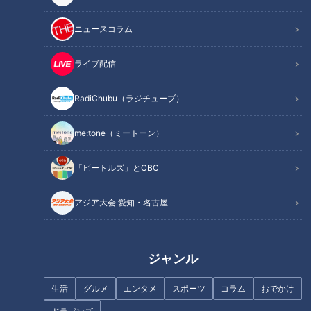
記事に戻る
ニュースコラム
この記事を見たあなたへのおすすめ
ライブ配信
RadiChubu（ラジチューブ）
me:tone（ミートーン）
名古屋で甘いいちごのパスタが
愛知・岐阜・三重 激安食べ放題
「ビートルズ」とCBC
注文できる「喫茶マウンテ
SP【太田×石井のデララバ】
ン」。デカ盛りメニューもぜひ
「登頂」して！
アジア大会 愛知・名古屋
ジャンル
生活
グルメ
エンタメ
スポーツ
コラム
おでかけ
藤井聡太五冠も食べた「ぴより
40本のエビフライをタワー
ん」が累計販売数200万ぴよ突
に！？ 1本あたり110円の激安や