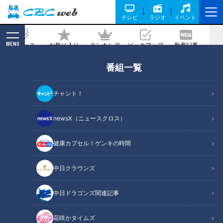
テレビ
ラジオ
イベント
MENU
ニュース
お気に入り
ランキング
ピックアップ
新着記事
CBC MAGAZINE
番組一覧
こんなに種類あるの…旅館の“部屋食”で
点火する『青いアレ』の謎に迫る シェア
チャント！
6割強の会社「青はほぼ当社の物」
newsX（ニュースクロス）
記事に戻る
健康カプセル！ゲンキの時間
中日クラウンズ
中日ドラゴンズ関連記事
花咲かタイムズ