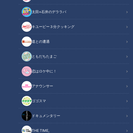
太田×石井のデララバ
キユーピー３分クッキング
CBCテレビ『ちょい足し』
道との遭遇
この記事の画像
（全7枚）
ともだちたまご
恋はロケ中に！
アナウンサー
ゴゴスマ
ドキュメンタリー
THE TIME,