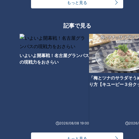
もっと見る
記事で見る
食べたフジモン「……」食虫植
物で炊く『ウツボカズラ飯』の
圧倒的ビジュアル 潜在能力の発
いよいよ開幕戦！名古屋グランパス
揮には“おかず”必須か
の現戦力をおさらい
「梅とツナのサラダそう
り方【キユーピー３分ク
2026/08/08 19:00
2026/
もっと見る