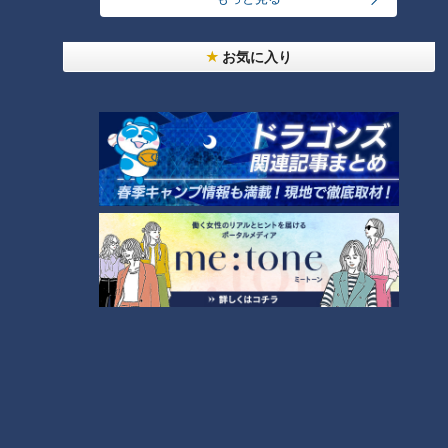
ランキング
RANKING
お気に入り
24時間
週間
月間
友廣アナの自転車旅｜愛知・蒲郡市へ！三河湾ぐる
っと125kmの自転車旅！【チャント！特集】
1
大学のサークルで増える？複数のスポーツを融合さ
せた「ピックルボール」
盛り放題のモーニングが「400円」！？人気すぎて
客殺到 名古屋＆岐阜の「激安モーニング」とは？
3
300円でパン食べ放題も！？岐阜のおすすめ激安モ
ーニング３店を紹介！
4