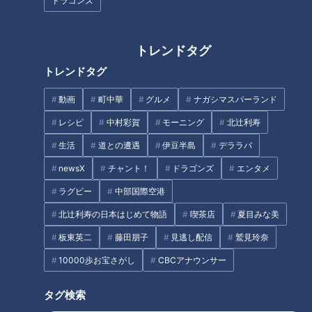
ドラゴンズ
破 新商品も発売
食べ放題も！ 愛知県で愛される
驚きの「エビフライメニュー」
7選
トレンドタグ
トレンドタグ
フランス人は菓子店「シャトレ
動画
町中華
グルメ
ナガシマスパーランド
ーゼ」の店名に顔を赤らめる？
メニューの種類は200以上！？
レシピ
中村彩賀
モーニング
北辻利寿
全て500円の「やりすぎモーニ
生活
道との遭遇
伊豆半島
デララバ
ング」に驚愕！東海3県の驚き
モーニングも
newsX
チャント！
ドラゴンズ
エンタメ
タグ
ラグビー
中部国際空港
エンタメ
ちょい足し
テレビ番組
ミキ
北辻利寿の日本はじめて物語
喫茶店
夏目みな美
板東英二
藤田朋子
見逃し配信
鷲見玲奈
10000歩お宝さがし
CBCアナウンサー
オススメ関連コンテンツ
タグ検索