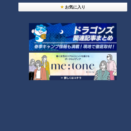
2026/08/06 23:18
お気に入り
災害時の“最後の手段” 車中泊避難で気をつけること
愛知･豊田市は4年前からマニュアル作成 最悪の場
合死に至る｢エコノミークラス症候群｣にならないた
2026/08/06 19:14
めに
トヨタ 台風13号接近で国内9工場で7日の稼働停止
｢海上輸送への影響を踏まえ判断｣ 夏季連休明けの
17日から再開予定
2026/08/06 19:06
学習塾で10代男性を救急搬送 大量の汗に嘔吐… 熱
中症か 塾関係者が消防に通報 名古屋
2026/08/06 19:01
大島洋平の目は、まだ死んでいない―。虎視眈々と
一軍を狙う竜のレジェンドが明かした現状とドラゴ
ンズへの思い
2026/08/06 18:55
もっと見る