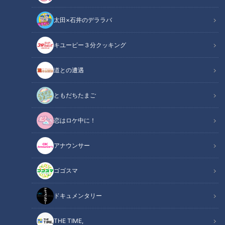
太田×石井のデララバ
キユーピー３分クッキング
この記事の画像
（全6枚）
道との遭遇
ともだちたまご
恋はロケ中に！
アナウンサー
ゴゴスマ
ドキュメンタリー
記事に戻る
THE TIME,