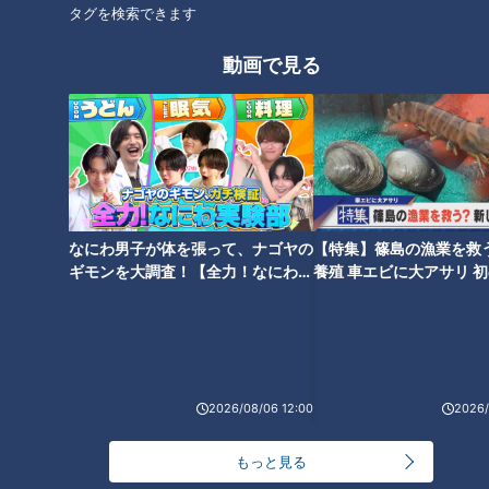
タグを検索できます
「夫婦別姓」問題の解説の山口
動画で見る
真由、結婚相手に求める驚きの
「姓」へのこだわり
なにわ男子が体を張って、ナゴヤの
【特集】篠島の漁業を救
ギモンを大調査！【全力！なにわ実
養殖 車エビに大アサリ 
験部～ナゴヤのギモン、ガチ検証
【newsX】
～】
2026/08/06 12:00
2026/
ランキング
もっと見る
RANKING