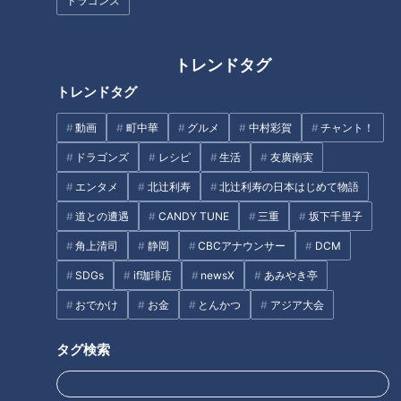
ドラゴンズ
トレンドタグ
トレンドタグ
【お弁当マエストロ コウケンテ
作れば作るほど赤字…閉店寸前
ツ】①JAぎふ「枝豆」を使っ
のシフォンケーキ店を日本最高
動画
町中華
グルメ
中村彩賀
チャント！
た「枝豆とタラのつくね」
峰パティシエがお助け！
ドラゴンズ
レシピ
生活
友廣南実
タグ
エンタメ
北辻利寿
北辻利寿の日本はじめて物語
動画
エンタメ
ゴゴスマ
石井亮次
道との遭遇
CANDY TUNE
三重
坂下千里子
角上清司
静岡
CBCアナウンサー
DCM
SDGs
if珈琲店
newsX
あみやき亭
オススメ関連コンテンツ
おでかけ
お金
とんかつ
アジア大会
タグ検索