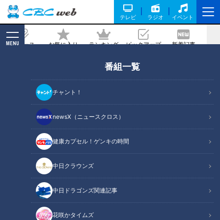
テレビ
ラジオ
イベント
MENU
ニュース
お気に入り
ランキング
ピックアップ
新着記事
CBC MAGAZINE
番組一覧
石井亮次の華麗なる交友関係。マツコ、
古舘の次に狙うのは？
チャント！
記事に戻る
newsX（ニュースクロス）
健康カプセル！ゲンキの時間
中日クラウンズ
中日ドラゴンズ関連記事
花咲かタイムズ