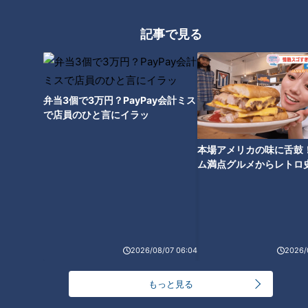
24時間
週間
月間
記事で見る
20代男性「この世から消えろ」と書き込んだ人物
は～配信型ドキュメンタリー「ピエロと呼ばれた息
1
子」第１４０話
弁当3個で3万円？PayPay会計ミス
【全力！なにわ実験部～ナゴヤのギモン、ガチ検証
で店員のひと言にイラッ
～】キャロットフレンチロースト
2
本場アメリカの味に舌鼓
ム満点グルメからレトロ
もっと見る
で！愛知・東海市の感動
選
CBCニュース
CBC NEWS
2026/08/07 06:04
2026/
小学校講師の男(38)を児童ポルノ所持の疑いで逮
もっと見る
捕 三重県