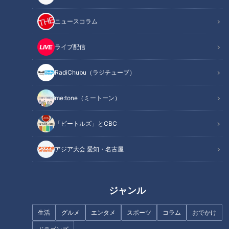
この記事を見たあなたへのおすすめ
ニュースコラム
ライブ配信
RadiChubu（ラジチューブ）
石井アナはオネエにモテる？ナ
人気インスタグラマー“名古屋の
ジャ・グランディーバの本音が
りょーじー”さん厳選！高級店の
me:tone（ミートーン）
ポロリ
絶品お値打ちランチ2選
「ビートルズ」とCBC
アジア大会 愛知・名古屋
ゴゴスマ生配信＃９【古舘伊知
“闘将”星野仙一のリーダーシッ
ジャンル
郎 石井アナの股間の話が止ま
プに酔いしれた日～ドラゴンズ
らない】
９０周年の熱き記憶②～
生活
グルメ
エンタメ
スポーツ
コラム
おでかけ