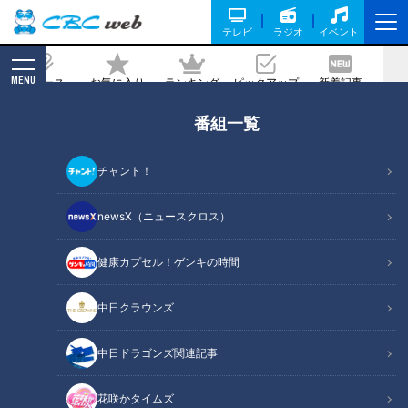
テレビ
ラジオ
イベント
MENU
ニュース
お気に入り
ランキング
ピックアップ
新着記事
CBC MAGAZINE
番組一覧
石井亮次の華麗なる交友関係。マツコ、
古舘の次に狙うのは？
チャント！
記事に戻る
newsX（ニュースクロス）
健康カプセル！ゲンキの時間
中日クラウンズ
中日ドラゴンズ関連記事
花咲かタイムズ