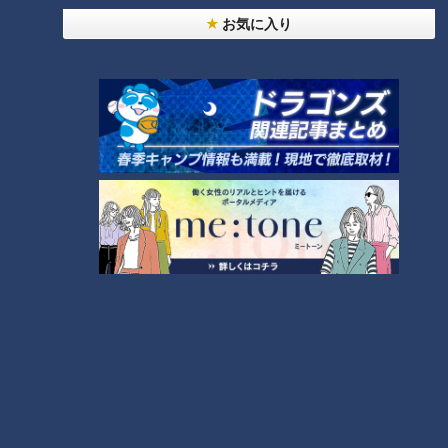
捕 三重県
お気に入り
2026/08/06 23:18
災害時の“最後の手段” 車中泊避難で気をつけること
愛知･豊田市は4年前からマニュアル作成 最悪の場
合死に至る｢エコノミークラス症候群｣にならないた
2026/08/06 19:14
めに
トヨタ 台風13号接近で国内9工場で7日の稼働停止
｢海上輸送への影響を踏まえ判断｣ 夏季連休明けの
17日から再開予定
2026/08/06 19:06
学習塾で10代男性を救急搬送 大量の汗に嘔吐… 熱
中症か 塾関係者が消防に通報 名古屋
2026/08/06 19:01
大島洋平の目は、まだ死んでいない―。虎視眈々と
一軍を狙う竜のレジェンドが明かした現状とドラゴ
ンズへの思い
2026/08/06 18:55