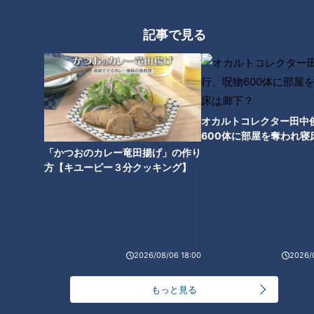
RANKING
記事で見る
24時間
週間
月間
20代男性「この世から消えろ」と書き込んだ人物
は～配信型ドキュメンタリー「ピエロと呼ばれた息
1
子」第１４０話
オカルトコレクター田中
600体に部屋を奪われ寝
【全力！なにわ実験部～ナゴヤのギモン、ガチ検証
下？
「かつおのカレー竜田揚げ」の作り
～】キャロットフレンチロースト
2
方【キユーピー３分クッキング】
もっと見る
2026/08/06 18:00
2026/
CBCニュース
CBC NEWS
もっと見る
小学校講師の男(38)を児童ポルノ所持の疑いで逮