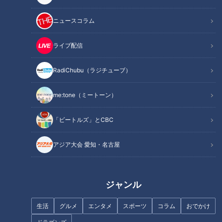
ニュースコラム
この記事を見たあなたへのおすすめ
ライブ配信
RadiChubu（ラジチューブ）
me:tone（ミートーン）
石井アナはオネエにモテる？ナ
人気インスタグラマー“名古屋の
ジャ・グランディーバの本音が
りょーじー”さん厳選！高級店の
「ビートルズ」とCBC
ポロリ
絶品お値打ちランチ2選
アジア大会 愛知・名古屋
ジャンル
ゴゴスマ生配信＃９【古舘伊知
“闘将”星野仙一のリーダーシッ
生活
グルメ
エンタメ
スポーツ
コラム
おでかけ
郎 石井アナの股間の話が止ま
プに酔いしれた日～ドラゴンズ
らない】
９０周年の熱き記憶②～