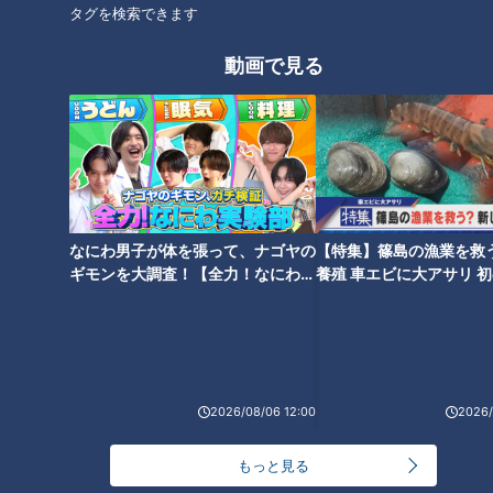
タグを検索できます
動画で見る
「夫婦別姓」問題の解説の山口
真由、結婚相手に求める驚きの
「姓」へのこだわり
なにわ男子が体を張って、ナゴヤの
【特集】篠島の漁業を救
ギモンを大調査！【全力！なにわ実
養殖 車エビに大アサリ 
験部～ナゴヤのギモン、ガチ検証
【newsX】
～】
2026/08/06 12:00
2026/
もっと見る
ランキング