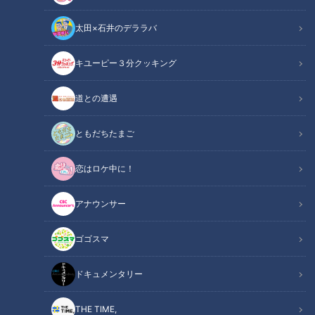
太田×石井のデララバ
キユーピー３分クッキング
石井亮次の華麗なる交友関係。マツコ、古舘の次に狙うのは？
道との遭遇
この記事の画像
（全6枚）
ともだちたまご
恋はロケ中に！
アナウンサー
ゴゴスマ
ドキュメンタリー
記事に戻る
THE TIME,