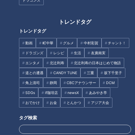
ドラゴンズ
トレンドタグ
トレンドタグ
動画
町中華
グルメ
中村彩賀
チャント！
【お弁当マエストロ コウケンテ
作れば作るほど赤字…閉店寸前
ツ】①JAぎふ「枝豆」を使っ
のシフォンケーキ店を日本最高
ドラゴンズ
レシピ
生活
友廣南実
た「枝豆とタラのつくね」
峰パティシエがお助け！
エンタメ
北辻利寿
北辻利寿の日本はじめて物語
タグ
道との遭遇
CANDY TUNE
三重
坂下千里子
角上清司
静岡
CBCアナウンサー
DCM
動画
エンタメ
ゴゴスマ
石井亮次
SDGs
if珈琲店
newsX
あみやき亭
おでかけ
お金
とんかつ
アジア大会
オススメ関連コンテンツ
タグ検索