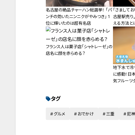
名古屋の絶品チャーハン総選挙！ 「パ
「さまして
ンチの効いたニンニクがやみつき」 1
古屋駅売り
位に輝いたのは超有名店
える方法とは
フランス人は菓子店「シャトレーゼ」の
店名に顔を赤らめる？
地下水で冷
に感動！日
気フルーツ
のお宝スポ
タグ
グルメ
おでかけ
三重
尼神