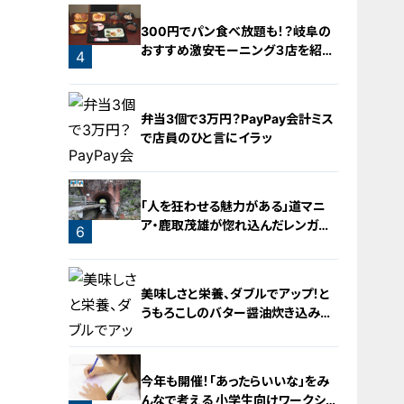
2
300円でパン食べ放題も！？岐阜の
おすすめ激安モーニング３店を紹
4
介！
弁当3個で3万円？PayPay会計ミス
で店員のひと言にイラッ
「人を狂わせる魅力がある」道マニ
ア・鹿取茂雄が惚れ込んだレンガの
6
橋梁とは？未公開の道3選
5
美味しさと栄養、ダブルでアップ！と
うもろこしのバター醤油炊き込みご
飯
今年も開催！「あったらいいな」をみ
んなで考える 小学生向けワークショ