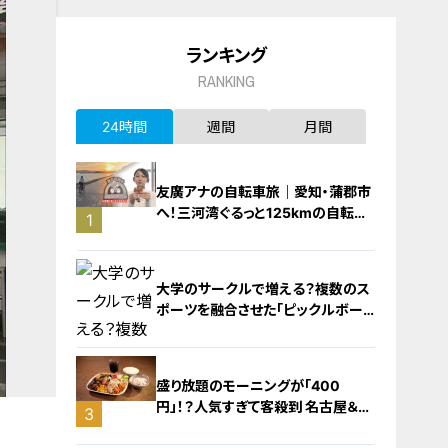
ランキング
RANKING
24時間
週間
月間
友廣アナの自転車旅｜愛知・蒲郡市
へ！三河湾ぐるっと125kmの自転車
1
旅！【チャント！特集】
大学のサークルで増える？複数のス
ポーツを融合させた「ピックルボー
ル」
盛り放題のモーニングが「400
円」！？人気すぎて客殺到 名古屋＆岐
3
阜の「激安モーニング」とは？