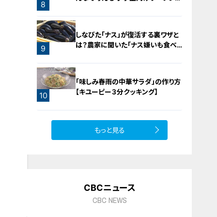
8
ップを大府市で開催
7
しなびた「ナス」が復活する裏ワザと
は？農家に聞いた「ナス嫌いも食べ
9
られる」アイデアレシピを大公開
「味しみ春雨の中華サラダ」の作り方
【キユーピー３分クッキング】
10
もっと見る
CBCニュース
CBC NEWS