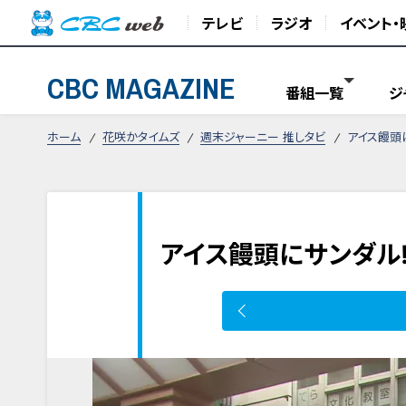
テレビ
ラジオ
イベント・
CBC MAGAZINE
番組一覧
ジ
ホーム
花咲かタイムズ
週末ジャーニー 推しタビ
アイス饅頭
アイス饅頭にサンダル