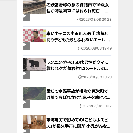
名鉄常滑線の駅の線路内で19歳女
性が特急列車にはねられ死亡 一部
区間で一時運転見合わせに お盆休
2026/08/08 20:23
みで空港へ向かう旅行客に影響 愛
知・知多市
車いすテニス小田凱人選手 病気と
闘う子どもたちとふれあいエール ス
ポーツの楽しさ伝える 名古屋・緑区
2026/08/08 19:49
ランニング中の50代男性がクマに
襲われケガ 体長約1.3メートルのツ
キノワグマに腕や足をかまれる 「つ
2026/08/08 19:29
いに出たかなという感じ」と近隣住
人 東海地方で今年度初の人身被害
愛知で水難事故が相次ぐ 東栄町で
岐阜・高山市
は川でおぼれかけた息子を助けよう
とし父親が心肺停止の状態で搬送
2026/08/08 19:12
田原市ではサーフィン中に公務員の
男性（46）がおぼれ死亡
東海地方で初めての「こどもホスピ
ス」が長久手市に開所 小児がんなど
重い病気の子どもと家族を支える施