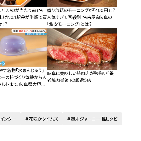
おいしいのが当たり前」名
盛り放題のモーニングが「400円」！？
上げNo.1駅弁が半額で買
人気すぎて客殺到 名古屋＆岐阜の
！？
「激安モーニング」とは？
やす名物「水まんじゅう」
岐阜に美味しい焼肉店が勢揃い「養
本一の枡づくり体験から人
老焼肉街道」の厳選5店
タルトまで、岐阜県大垣市
ット3選
インター
花咲かタイムズ
週末ジャーニー 推しタビ