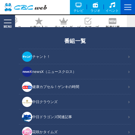
テレビ
ラジオ
イベント
MENU
ニュース
お気に入り
ランキング
ピックアップ
新着記事
CBC MAGAZINE
番組一覧
｢最悪の現場。今から亡くなっている子
を探す｣ 猫の多頭飼育崩壊… 30匹以上が
チャント！
暮らすごみ屋敷 電気が止まり家主は半年
間マンガ喫茶で寝泊まり
newsX（ニュースクロス）
健康カプセル！ゲンキの時間
記事に戻る
中日クラウンズ
中日ドラゴンズ関連記事
花咲かタイムズ