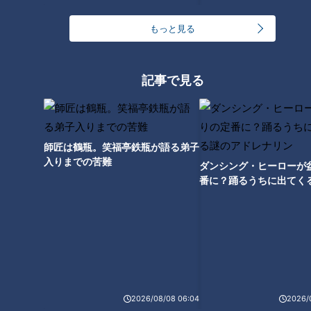
コメ作りに革命⁉ AI･ドローンを
400年の歴史で“異変”が… 名古
もっと見る
驚き活用 元エンジニアの農家が
屋城の石垣修復はまるで“巨大石
取り組む“スマート農業” ｢人の力
のパズル” 1日に積み直せる数は
には限界がある｣
わずか3個 最新の地震対策も
記事で見る
師匠は鶴瓶。笑福亭鉄瓶が語る弟子
車いすでアイススケート ｢障害
1年生は85歳 夜間中学は｢なく
入りまでの苦難
ダンシング・ヒーローが
がある人の選択肢に｣ “寝たきり
てはならない存在｣ 不登校･外国
番に？踊るうちに出てく
社長”がリンクを貸し切って体験
人･高齢者…それぞれの理由で学
レナリン
会 “クラファン”では倍以上の金
ぶ 義務教育の未修了者は約90
額集まる
万人
“東海環状道”全線開通めど立た
2026/08/08 06:04
2026/
ず 噴き出す大量の水は1時間に