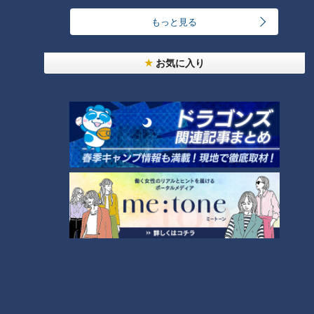
約400トン トンネル掘れない日
もっと見る
も 残り約1.5キロメートルの工
事難航
お気に入り
ランキング
RANKING
24時間
週間
月間