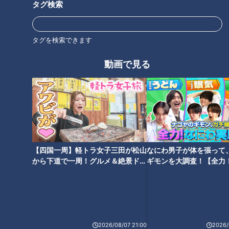
タグ検索
いるサインは？糖尿病の予防・
作った集落「菅浦」を深掘り
改善法
タグを検索できます
「海水浴」に行く人が減ってき
純烈・酒井一圭が語る 新メンバ
動画で見る
た理由
ー選考で重視するところ
タグ
newsX
【四国一周】軽トラ女子三田が松山
なにわ男子が体を張って
オススメ関連コンテンツ
から下道で一周！グルメ＆絶景ドラ
ギモンを大調査！【全力
イブ⑳
験部～ナゴヤのギモン、
～】
2026/08/07 21:00
2026/