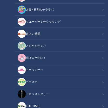
太田×石井のデララバ
キユーピー３分クッキング
道との遭遇
｢最悪の現場。今から亡くなっている子を探す｣ 猫の多頭飼育崩壊… 30
匹以上が暮らすごみ屋敷 電気が止まり家主は半年間マンガ喫茶で寝泊ま
ともだちたまご
り
恋はロケ中に！
この記事の画像
（全23枚）
アナウンサー
ゴゴスマ
ドキュメンタリー
THE TIME,