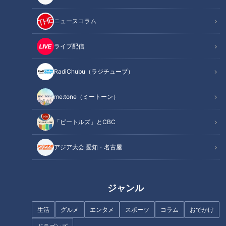
ニュースコラム
ライブ配信
RadiChubu（ラジチューブ）
me:tone（ミートーン）
「ビートルズ」とCBC
アジア大会 愛知・名古屋
ジャンル
生活
グルメ
エンタメ
スポーツ
コラム
おでかけ