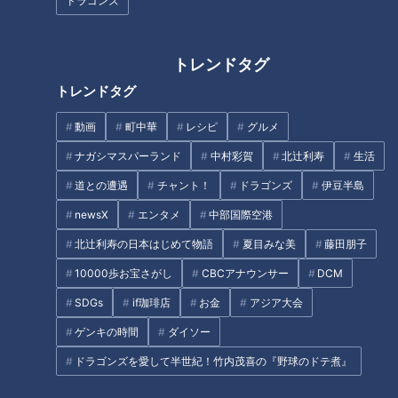
ドラゴンズ
記事に戻る
トレンドタグ
この記事を見たあなたへのおすすめ
トレンドタグ
動画
町中華
レシピ
グルメ
ナガシマスパーランド
中村彩賀
北辻利寿
生活
道との遭遇
チャント！
ドラゴンズ
伊豆半島
フランス人は菓子店「シャトレ
まるでウォータースライダー！
newsX
エンタメ
中部国際空港
ーゼ」の店名に顔を赤らめる？
近鉄特急「ひのとり」展望席最
前列を初体験
北辻利寿の日本はじめて物語
夏目みな美
藤田朋子
10000歩お宝さがし
CBCアナウンサー
DCM
SDGs
if珈琲店
お金
アジア大会
ゲンキの時間
ダイソー
ドラゴンズを愛して半世紀！竹内茂喜の『野球のドテ煮』
「糖尿病」夏の食生活に注
「奥琵琶湖パークウェイ」がで
意！…血糖値スパイクが起きて
きるまで孤立…“独自の法律”を