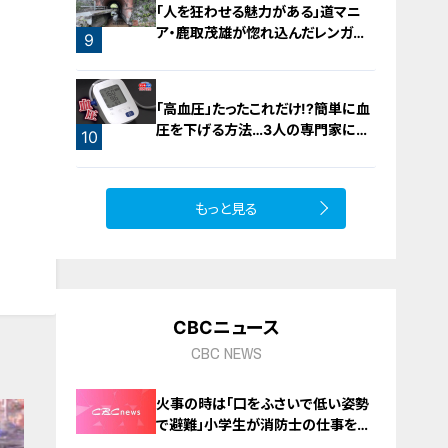
「人を狂わせる魅力がある」道マニ
ア・鹿取茂雄が惚れ込んだレンガの
9
橋梁とは？未公開の道3選
「高血圧」たったこれだけ!?簡単に血
圧を下げる方法…3人の専門家に学
10
ぶ！今日からできる高血圧対策
もっと見る
CBCニュース
CBC NEWS
火事の時は「口をふさいで低い姿勢
で避難」小学生が消防士の仕事を体
験 三重・津市