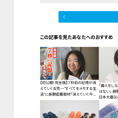
この記事を見たあなたへのおすすめ
【初公開！完全版】７秒前の記憶が消
「備えをし
えていく女性・・“すべてをメモする生
はない」 避難生活の現実と後悔 東
活”に長期密着取材「消えていく今～7
日本大震災
秒の記憶と生きる～」
今すぐすべ