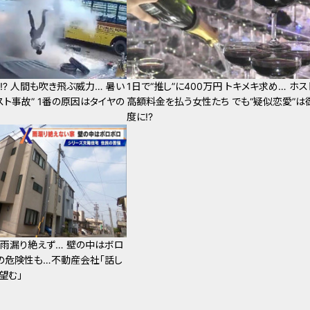
⁉ 人間も吹き飛ぶ威力… 暑い
1日で“推し”に400万円 トキメキ求め… ホス
スト事故” 1番の原因はタイヤの
高額料金を払う女性たち でも“疑似恋愛”は
度に!?
雨漏り絶えず… 壁の中はボロ
の危険性も…不動産会社「話し
望む」