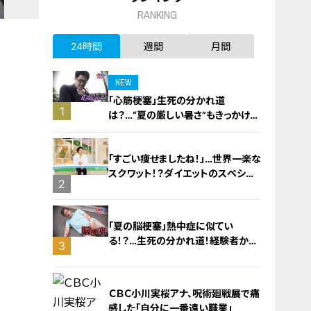
RANKING
24時間
週間
月間
NEW
「心筋梗塞」生死の分かれ道
1
は？…“夏の厳しい暑さ”もきっかけ
に！発症前のキケンなサインと対処
法
「すごい痩せましたね！」…世界一楽な
スクワット！？ダイエットのスペシャ
2
リストに学ぶ「無理なくやせる方法」
「夏の脳梗塞」熱中症に似てい
る！？…生死の分かれ道！経験者から
3
学ぶ“発症時の身体の異変”
ＣＢＣ小川実桜アナ、呪術廻戦展で痛
感した「自分に一番遠い職業」