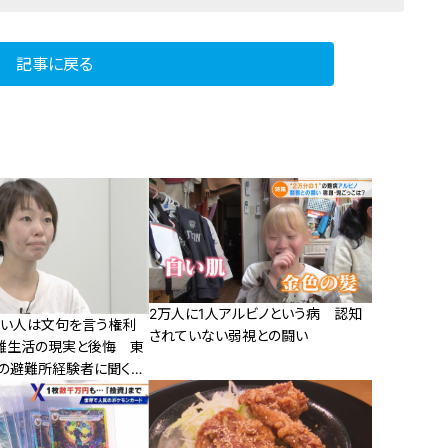
記事に戻る
2万人に1人アルビノという病 認知
ない人は文句を言う権利
されていない弱視との闘い
の避難所経験者に聞く、
き備えとは