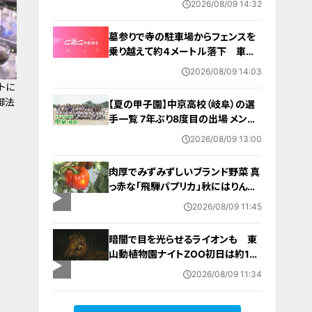
2026/08/09 14:32
墓参りで寺の駐車場からフェンスを
乗り越えて約４メートル落下 車に
乗っていた家族３人けが 岐阜・山
2026/08/09 14:03
形市
トに
御法
【夏の甲子園】中京高校（岐阜）の選
手一覧 7年ぶり8度目の出場 メンバ
ー・出身中学・特徴は？高校野球
2026/08/09 13:00
肉厚でみずみずしいブランド野菜 真
っ赤な「飛騨パプリカ」秋にはりんご
のように甘い 岐阜・高山市の東農
2026/08/09 11:45
園では1日5000個収穫中
暗闇で目を光らせるライオンも 東
山動植物園ナイトZOO初日は約1万
7000人でにぎわう
2026/08/09 11:34