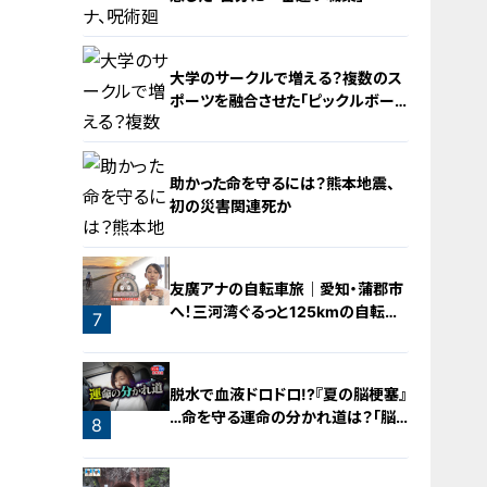
大学のサークルで増える？複数のス
ポーツを融合させた「ピックルボー
ル」
4
助かった命を守るには？熊本地震、
初の災害関連死か
5
友廣アナの自転車旅｜愛知・蒲郡市
へ！三河湾ぐるっと125kmの自転車
6
7
旅！【チャント！特集】
脱水で血液ドロドロ!?『夏の脳梗塞』
…命を守る運命の分かれ道は？「脳
8
梗塞」から身を守る方法