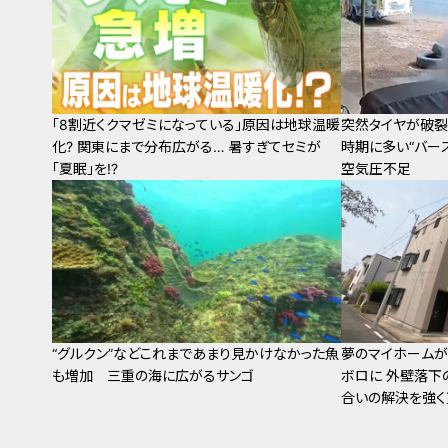
「8割近くクマゼミになっている」原因は地球温暖
突然タイヤが破裂
化? 関東にまで分布広がる… 暑すぎてセミが
時期に多い“バー
｢夏眠｣を!?
空気圧不足
“グルクン”などこれまであまり見かけなかった魚
夢のマイホームが
も増加 三重の海に広がるサンゴ
ボロに 外壁落下
合いの解決を強く