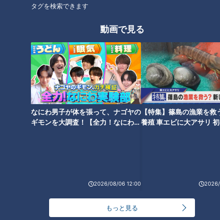
タグを検索できます
動画で見る
なにわ男子が体を張って、ナゴヤの
【特集】篠島の漁業を救
ギモンを大調査！【全力！なにわ実
養殖 車エビに大アサリ 
験部～ナゴヤのギモン、ガチ検証
【newsX】
～】
2026/08/06 12:00
2026/
ランキング
RANKING
もっと見る
24時間
週間
月間