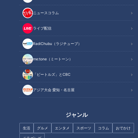
ニュースコラム
この記事を見たあなたへのおすすめ
ライブ配信
RadiChubu（ラジチューブ）
me:tone（ミートーン）
ブーム到来!? 古くて新しい名古
屋めし「小倉トースト」～大竹
「ビートルズ」とCBC
遺体確認のため子どもの足に名
敏之の「シン・名古屋めし」
前を書く親たち～ガザ発の悲報
アジア大会 愛知・名古屋
に平和を祈る～
ジャンル
生活
グルメ
エンタメ
スポーツ
コラム
おでかけ