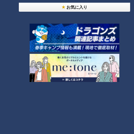
お気に入り
「人を狂わせる魅力がある」道マニア・鹿取茂雄が
惚れ込んだレンガの橋梁とは？未公開の道3選
6
中村彩賀の10000歩お宝さがし｜グルメ＆名所！
雨の三重・四日市市でお宝探し【チャント！特集】
7
廃墟「玄岳ドライブイン」に特別潜入！静岡県の絶
景ロード「伊豆スカイライン」の歴史と魅力に迫る
8
コスプレサミット、ワクワクさん、アジア大会楽
曲…愛知県の話題あれこれ
【全力！なにわ実験部～ナゴヤのギモン、ガチ検証
～】にんじん入りポテトサラダ