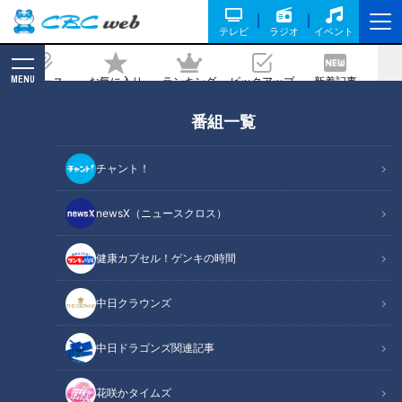
テレビ
ラジオ
イベント
MENU
ニュース
お気に入り
ランキング
ピックアップ
新着記事
CBC MAGAZINE
番組一覧
アメリカで世界初の「人工心臓」を作っ
た日本人～命の鼓動が伝える感動の発明
チャント！
史
newsX（ニュースクロス）
記事に戻る
健康カプセル！ゲンキの時間
中日クラウンズ
中日ドラゴンズ関連記事
花咲かタイムズ