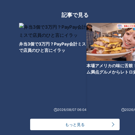
記事で見る
友廣アナの自転車旅｜愛知・蒲郡市へ！三河湾ぐる
っと125kmの自転車旅！【チャント！特集】
1
【全力！なにわ実験部～ナゴヤのギモン、ガチ検証
弁当3個で3万円？PayPay会計ミス
～】にんじんプリン
で店員のひと言にイラッ
2
本場アメリカの味に舌鼓
【全力！なにわ実験部～ナゴヤのギモン、ガチ検証
ム満点グルメからレトロ
～】しらたきで作った豚バラミンチの油そば
で！愛知・東海市の感動
3
選
【全力！なにわ実験部～ナゴヤのギモン、ガチ検証
～】赤味噌を使ったミルフィーユ味噌トンカツ
4
2026/08/07 06:04
2026/
もっと見る
【全力！なにわ実験部～ナゴヤのギモン、ガチ検証
～】キャロットフレンチロースト
5