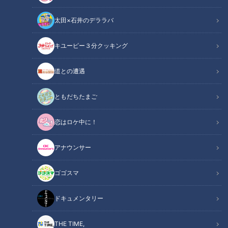
太田×石井のデララバ
キユーピー３分クッキング
道との遭遇
ともだちたまご
CBCテレビ：画像『写真AC』より
恋はロケ中に！
この記事の画像
（全3枚）
アナウンサー
ゴゴスマ
ドキュメンタリー
THE TIME,
記事に戻る