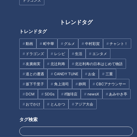
ドラゴンズ
自転車はじめて物語～日本での
まさに世界革命！「消せるボー
進化、変速機そして世界初の電
ルペン」登場の衝撃～ボールペ
動アシスト誕生へ
トレンドタグ
ンはじめて物語（２）
トレンドタグ
動画
町中華
グルメ
中村彩賀
チャント！
ドラゴンズ
レシピ
生活
エンタメ
友廣南実
北辻利寿
北辻利寿の日本はじめて物語
道との遭遇
CANDY TUNE
お金
三重
日本で生まれた角膜コンタクト
坂下千里子
角上清司
静岡
CBCアナウンサー
ピアノはじめて物語～静岡県浜
レンズ～歴史が語る開発魂と熱
松市を舞台に繰り広げられた職
DCM
SDGs
if珈琲店
newsX
あみやき亭
きチャレンジ
人たちの開発秘話
おでかけ
とんかつ
アジア大会
タグ
タグ検索
北辻利寿
コラム
人工心臓
北辻利寿の日本はじめて物語
東西南北論説風