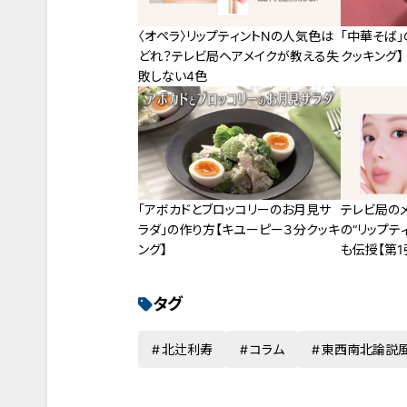
〈オペラ〉リップティントNの人気色は
「中華そば
どれ？テレビ局ヘアメイクが教える失
クッキング】
敗しない4色
「アボカドとブロッコリーのお月見サ
テレビ局の
ラダ」の作り方【キユーピー３分クッキ
の“リップテ
ング】
も伝授【第1
タグ
北辻利寿
コラム
東西南北論説