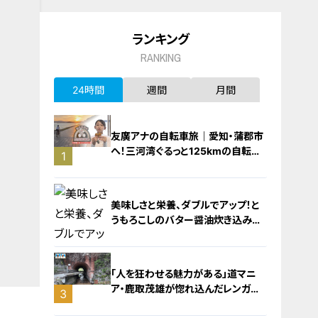
ランキング
RANKING
24時間
週間
月間
友廣アナの自転車旅｜愛知・蒲郡市
へ！三河湾ぐるっと125kmの自転車
1
旅！【チャント！特集】
美味しさと栄養、ダブルでアップ！と
うもろこしのバター醤油炊き込みご
飯
「人を狂わせる魅力がある」道マニ
ア・鹿取茂雄が惚れ込んだレンガの
3
橋梁とは？未公開の道3選