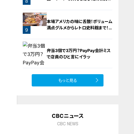
8
機運
7
本場アメリカの味に舌鼓！ボリューム
満点グルメからレトロ史料館まで！
9
愛知・東海市の感動スポット3選
弁当3個で3万円？PayPay会計ミス
で店員のひと言にイラッ
もっと見る
10
CBCニュース
CBC NEWS