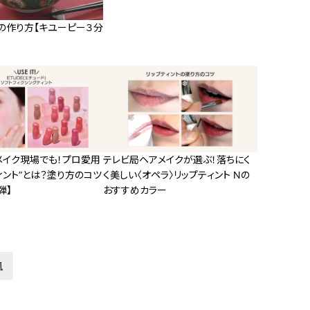
」の作り方【キユーピー３分
メイク現場でも！プロ愛用
テレビ局ヘアメイクが選ぶ！落ちにく
ィント”とは？塗り方のコツ
く美しい〈オペラ〉リップティント Nの
弾】
おすすめカラー
風