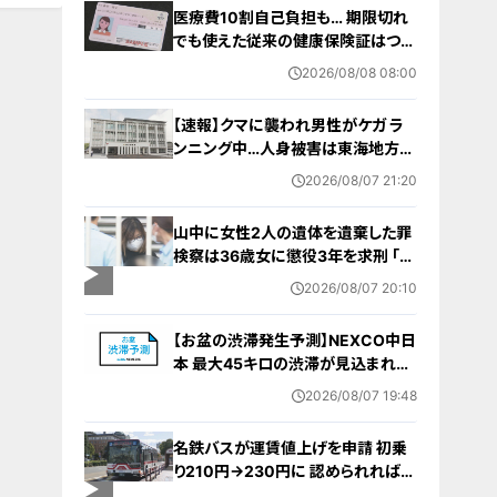
医療費10割自己負担も… 期限切れ
でも使えた従来の健康保険証はつい
に終了 8月以降起こりうるマイナ保
2026/08/08 08:00
険証の“落とし穴” 注意すべき2つの
有効期限
【速報】クマに襲われ男性がケガ ラ
ンニング中…人身被害は東海地方で
今シーズン初めて 岐阜県高山市
2026/08/07 21:20
山中に女性2人の遺体を遺棄した罪
検察は36歳女に懲役3年を求刑 ｢遺
棄時に近くに居続けたこと自体が重
2026/08/07 20:10
要な寄与｣ 女は｢黙秘します｣弁護側
は無罪主張
【お盆の渋滞発生予測】NEXCO中日
本 最大45キロの渋滞が見込まれる
区間も… 中央道・東名・新東名・東名
2026/08/07 19:48
阪道・伊勢湾岸道・北陸道など 一覧
（8月7日～16日）
名鉄バスが運賃値上げを申請 初乗
り210円→230円に 認められれば
12月から全路線で平均1割程度の値