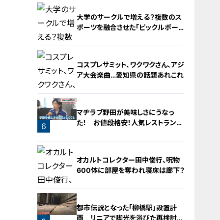
2
大学のサークルで増える？複数のス
ポーツを融合させた「ピックルボー
ル」
コスプレサミット、ワクワクさん、アジ
ア大会楽曲…愛知県の話題あれこれ
4
マヂラブ野田が美味しさにうなっ
た！ お値段格安！人気レストランを
6
運営するのは『名古屋辻学園調理専
門学校』の生徒たち
5
オカルトコレクター田中俊行、呪物
600体に部屋を奪われ寝床は廊下？
都市伝説となった「柳橋駅」設置計
画 リニアで脚光を浴びた再検討の