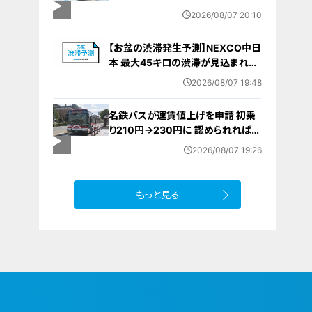
棄時に近くに居続けたこと自体が重
2026/08/07 20:10
要な寄与｣ 女は｢黙秘します｣弁護側
は無罪主張
【お盆の渋滞発生予測】NEXCO中日
本 最大45キロの渋滞が見込まれる
区間も… 中央道・東名・新東名・東名
2026/08/07 19:48
阪道・伊勢湾岸道・北陸道など 一覧
（8月7日～16日）
名鉄バスが運賃値上げを申請 初乗
り210円→230円に 認められれば
12月から全路線で平均1割程度の値
2026/08/07 19:26
上げへ 人件費増や燃料価格の高止
まりが理由
もっと見る