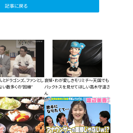
記事に戻る
とドラゴンズ、ファンとし
哀悼・わが愛しきモリミチ～天国でも
い数多くの“因縁”
バックトスを見せてほしい高木守道さ
ん