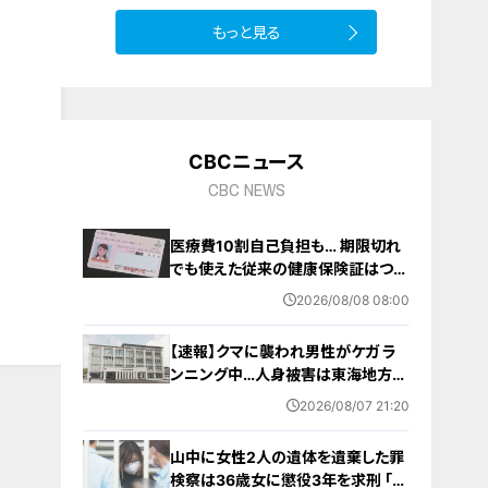
もっと見る
10
CBCニュース
CBC NEWS
医療費10割自己負担も… 期限切れ
でも使えた従来の健康保険証はつい
に終了 8月以降起こりうるマイナ保
2026/08/08 08:00
険証の“落とし穴” 注意すべき2つの
有効期限
【速報】クマに襲われ男性がケガ ラ
ンニング中…人身被害は東海地方で
今シーズン初めて 岐阜県高山市
2026/08/07 21:20
山中に女性2人の遺体を遺棄した罪
検察は36歳女に懲役3年を求刑 ｢遺