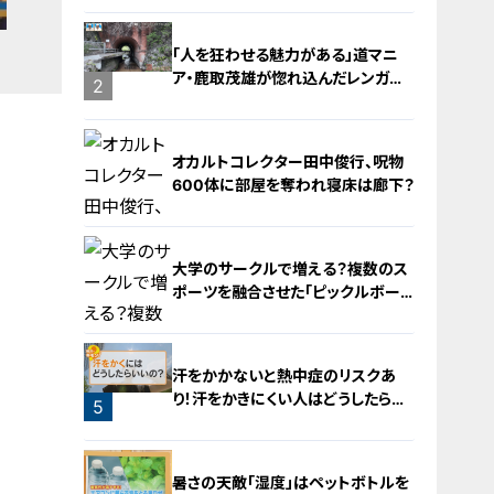
「人を狂わせる魅力がある」道マニ
ア・鹿取茂雄が惚れ込んだレンガの
2
橋梁とは？未公開の道3選
オカルトコレクター田中俊行、呪物
600体に部屋を奪われ寝床は廊下？
大学のサークルで増える？複数のス
ポーツを融合させた「ピックルボー
ル」
3
汗をかかないと熱中症のリスクあ
り！汗をかきにくい人はどうしたらい
5
いの？
4
暑さの天敵「湿度」はペットボトルを