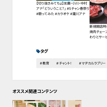
【切り抜きみてちょ】友廣・小川・中村
アナ「どういうこと？」 #5チャン春祭り
#歌ってみた #カラオケ #瀧川アナ
新規開店時
焼肉チェー
わりとサー
タグ
教育
チャント！
マヂカルラブリー
オススメ関連コンテンツ