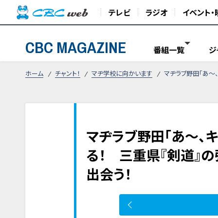
テレビ
ラジオ
イベント・
CBC MAGAZINE
番組一覧
ジ
ホーム
チャント！
マヂ学校に向かいます
マヂラブ野田「あ～
マヂラブ野田「あ～、
る！ 三重県『剣道』
出会う！