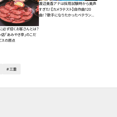
渡辺美香アナは採用試験時から美声
すぎた！【カメラテスト】自作曲120
曲！？歌手になりたかったベテラン渡
辺アナの動画をみんなで見よう【みて
ちょてれび】
に必ず招くお客さんとは？
ン店「あみやき亭」のこだ
ビスの原点
三重