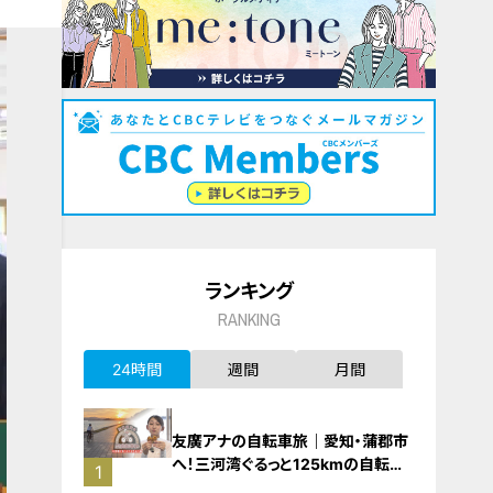
ランキング
RANKING
24時間
週間
月間
友廣アナの自転車旅｜愛知・蒲郡市
へ！三河湾ぐるっと125kmの自転車
1
旅！【チャント！特集】