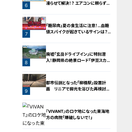
凍らせて解決！？ エアコンに頼らず涼
6
をとる裏ワザ
「糖尿病」夏の食生活に注意！…血糖
値スパイクが起きているサインは？
7
糖尿病の予防・改善法
廃墟「玄岳ドライブイン」に特別潜
入！静岡県の絶景ロード「伊豆スカイ
8
ライン」の歴史と魅力に迫る
都市伝説となった「柳橋駅」設置計
画 リニアで脚光を浴びた再検討の
9
機運
『VIVANT』のロケ地になった東海地
方の病院「爆破しないで！」