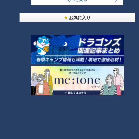
300円でパン食べ放題も！？岐阜のおすすめ激安モ
お気に入り
ーニング３店を紹介！
4
2
弁当3個で3万円？PayPay会計ミスで店員のひと言
にイラッ
「人を狂わせる魅力がある」道マニア・鹿取茂雄が
惚れ込んだレンガの橋梁とは？未公開の道3選
6
美味しさと栄養、ダブルでアップ！とうもろこしの
バター醤油炊き込みご飯
5
今年も開催！「あったらいいな」をみんなで考える
小学生向けワークショップを大府市で開催