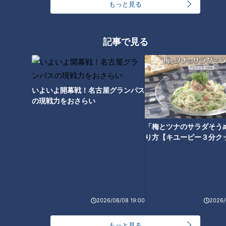
もっと見る
記事で見る
ランキング
RANKING
24時間
週間
月間
いよいよ開幕戦！名古屋グランパス
の現戦力をおさらい
友廣アナの自転車旅｜愛知・蒲郡市へ！三河湾ぐる
「梅とツナのサラダそう
っと125kmの自転車旅！【チャント！特集】
1
り方【キユーピー３分ク
大学のサークルで増える？複数のスポーツを融合さ
せた「ピックルボール」
2026/08/08 19:00
2026/
盛り放題のモーニングが「400円」！？人気すぎて
客殺到 名古屋＆岐阜の「激安モーニング」とは？
3
もっと見る