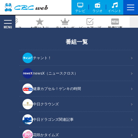
テレビ
ラジオ
イベント
MENU
ニュース
お気に入り
ランキング
ピックアップ
新着記事
CBC MAGAZINE
番組一覧
マヂラブ野田「あ～、キレイ！」と剣道
初体験で褒められる！ 三重県『剣道』
チャント！
の強豪校で“文武両道”の彼女たちと出会
う！
newsX（ニュースクロス）
健康カプセル！ゲンキの時間
記事に戻る
中日クラウンズ
中日ドラゴンズ関連記事
花咲かタイムズ