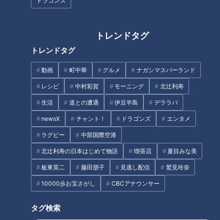
ドラゴンズ
【2024年のドラフト会議】滝
【切り抜き】浜松市やらまいか
行、幽閉、すべての運命が収束
大使の夏目アナが考える「静岡
した瞬間。 #若狭アナ #ドラフ
のうまいもの」は？ #夏目アナ
トレンドタグ
ト #CBC #ドラゴンズ #ドラフ
#浜松 #やらまいか大使 #ご当地
トレンドタグ
ト会議
グルメ
動画
町中華
グルメ
ナガシマスパーランド
レシピ
中村彩賀
モーニング
北辻利寿
生活
道との遭遇
伊豆半島
デララバ
「アナウンサーを辞めようと思
newsX
チャント！
ドラゴンズ
エンタメ
東海でオンエアのローカル番
っています」 局アナが純烈の
組…峯岸みなみ「なんでか分か
新メンバーに志願⁉リーダーに
ラグビー
中部国際空港
らないけど身近な感じ」出演の
直談判も可能性は「5％」？
北辻利寿の日本はじめて物語
喫茶店
夏目みな美
感想問われしっかり照れる
タグ
板東英二
藤田朋子
見逃し配信
鷲見玲奈
10000歩お宝さがし
CBCアナウンサー
教育
チャント！
マヂカルラブリー
三重
タグ検索