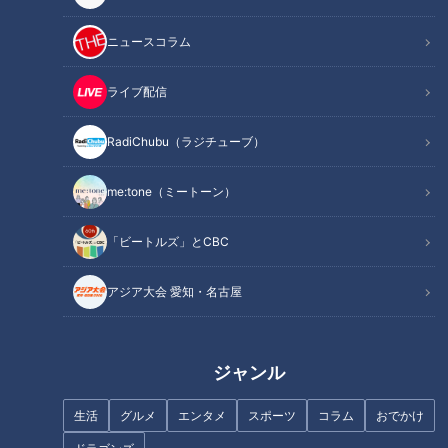
ニュースコラム
記事に戻る
ライブ配信
この記事を見たあなたへのおすすめ
RadiChubu（ラジチューブ）
me:tone（ミートーン）
「ビートルズ」とCBC
完全実力主義でビシエドの定位
長嶋茂雄さんとドラゴンズ、フ
アジア大会 愛知・名古屋
置剥奪も ドラゴンズ立浪和義
ァンとして忘れられない数多く
監督が“勝負の２年目”のチーム
の“因縁”
構想を激白
ジャンル
生活
グルメ
エンタメ
スポーツ
コラム
おでかけ