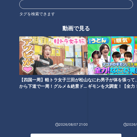
オススメ関連コンテンツ
タグを検索できます
動画で見る
石丸幹二「すごい痩せました
ね！」…世界一楽なスクワッ
ト！？ダイエットのスペシャリ
【四国一周】軽トラ女子三田が松山
なにわ男子が体を張って
ストに学ぶ「無理なくやせる方
から下道で一周！グルメ＆絶景ドラ
ギモンを大調査！【全力
法」
イブ⑳
験部～ナゴヤのギモン、
～】
2026/08/07 21:00
2026/