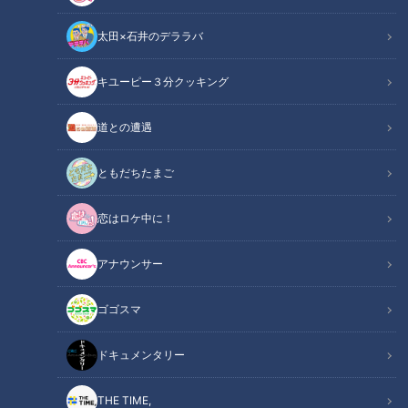
太田×石井のデララバ
キユーピー３分クッキング
道との遭遇
マヂラブ野田「あ～、キレイ！」と剣道初体験で褒められる！ 三重県
『剣道』の強豪校で“文武両道”の彼女たちと出会う！
ともだちたまご
この記事の画像
（全7枚）
恋はロケ中に！
アナウンサー
ゴゴスマ
ドキュメンタリー
THE TIME,