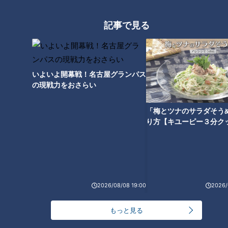
記事で見る
300円でパン食べ放題も！？岐阜のおすすめ激安モ
ーニング３店を紹介！
4
2
いよいよ開幕戦！名古屋グランパス
弁当3個で3万円？PayPay会計ミスで店員のひと言
の現戦力をおさらい
にイラッ
「梅とツナのサラダそう
り方【キユーピー３分ク
「人を狂わせる魅力がある」道マニア・鹿取茂雄が
惚れ込んだレンガの橋梁とは？未公開の道3選
6
美味しさと栄養、ダブルでアップ！とうもろこしの
バター醤油炊き込みご飯
5
2026/08/08 19:00
2026/
もっと見る
今年も開催！「あったらいいな」をみんなで考える
小学生向けワークショップを大府市で開催