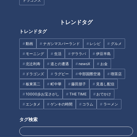
ドラゴンズ
太田光 スガキヤ本社へ！【デ
太田光 芸人の海外進出＆シュ
ララバYouTube限定配信】
ーマッハを語る！【デララバ
トレンドタグ
YouTube限定配信】
トレンドタグ
タグ
動画
ナガシマスパーランド
レシピ
グルメ
モーニング
生活
デララバ
伊豆半島
動画
スポーツ
ライブ配信
北辻利寿
道との遭遇
newsX
お金
ドラゴンズ
ラグビー
中部国際空港
喫茶店
板東英二
町中華
藤田朋子
見逃し配信
10000歩お宝さがし
THE TIME
おでかけ
エンタメ
ゲンキの時間
コラム
ラーメン
タグ検索