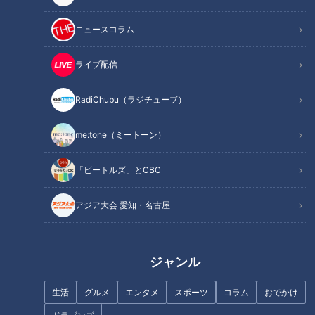
ニュースコラム
ライブ配信
中日ドラゴンズ 和田一浩打撃コ
【春のお出かけWEEK】若狭ア
ーチ就任会見 LIVE配信
ナがドラゴンズ優勝を祈願！龍
RadiChubu（ラジチューブ）
にまつわるスポットめぐる鳥取
旅！【くらしエンタメ】
me:tone（ミートーン）
「ビートルズ」とCBC
アジア大会 愛知・名古屋
太田光 ハンバーグの名店ハロ
太田光 進化系豊橋カレーうど
ーキッドへ！【デララバ
んを食す！【デララバYouTube
YouTube限定配信】
限定配信】
ジャンル
生活
グルメ
エンタメ
スポーツ
コラム
おでかけ