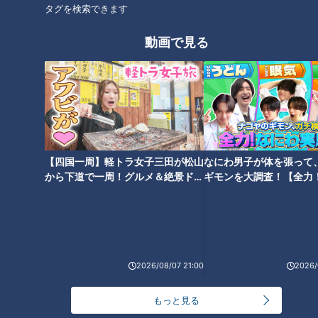
タグを検索できます
動画で見る
ランキング
RANKING
24時間
週間
月間
【四国一周】軽トラ女子三田が松山
なにわ男子が体を張って
友廣アナの自転車旅｜愛知・蒲郡市へ！三河湾ぐる
から下道で一周！グルメ＆絶景ドラ
ギモンを大調査！【全力
っと125kmの自転車旅！【チャント！特集】
1
イブ⑳
験部～ナゴヤのギモン、
～】
大学のサークルで増える？複数のスポーツを融合さ
せた「ピックルボール」
2026/08/07 21:00
2026/
盛り放題のモーニングが「400円」！？人気すぎて
もっと見る
客殺到 名古屋＆岐阜の「激安モーニング」とは？
3