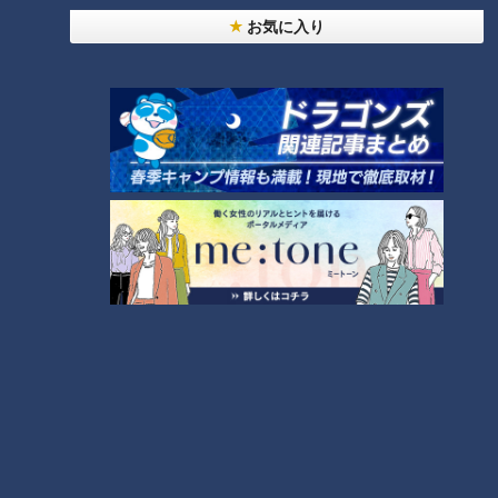
8
お気に入り
しなびた「ナス」が復活する裏ワザとは？農家に聞
いた「ナス嫌いも食べられる」アイデアレシピを大
9
公開
7
「味しみ春雨の中華サラダ」の作り方【キユーピー
３分クッキング】
10
もっと見る
CBCニュース
CBC NEWS
男子高校生が乗った自転車にはねられ歩行者の男性
(66)重体 愛知・みよし市
2026/08/09 02:27