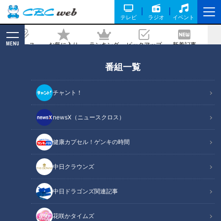
テレビ
ラジオ
イベント
MENU
ニュース
お気に入り
ランキング
ピックアップ
新着記事
CBC MAGAZINE
番組一覧
毎年恒例!? 中日ドラゴンズ ドアラ契約
更改 LIVE配信
チャント！
記事に戻る
newsX（ニュースクロス）
健康カプセル！ゲンキの時間
中日クラウンズ
中日ドラゴンズ関連記事
花咲かタイムズ