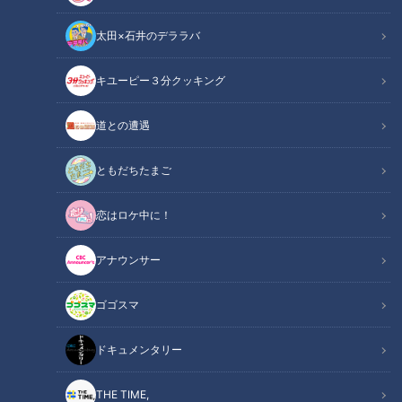
太田×石井のデララバ
キユーピー３分クッキング
毎年恒例!? 中日ドラゴンズ ドアラ契約更改 LIVE配信
道との遭遇
この記事の画像
（全1枚）
ともだちたまご
恋はロケ中に！
アナウンサー
記事に戻る
ゴゴスマ
この記事を見たあなたへのおすすめ
ドキュメンタリー
THE TIME,