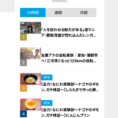
RANKING
24時間
週間
月間
「人を狂わせる魅力がある」道マニ
ア・鹿取茂雄が惚れ込んだレンガの
1
橋梁とは？未公開の道3選
友廣アナの自転車旅｜愛知・蒲郡市
へ！三河湾ぐるっと125kmの自転車
2
旅！【チャント！特集】
NEW
【全力！なにわ実験部～ナゴヤのギモ
3
ン、ガチ検証～】しらたきで作った豚
バラミンチの油そば
NEW
【全力！なにわ実験部～ナゴヤのギモ
4
ン、ガチ検証～】にんじんプリン