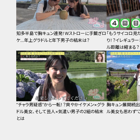
知多半島で胸キュン連発！Wストローに手繋ぎロ
「もうサイコロ見
ケ…年上グラドルと年下男子の結末は？
り！？イレギュラ
ル距離は縮まる？
“チャラ男疑惑”から一転！？爽やかイケメン×グラ
胸キュン展開続出
ドル美女、そして芸人×気遣い男子の2組の結末
ル美女も思わず“
とは