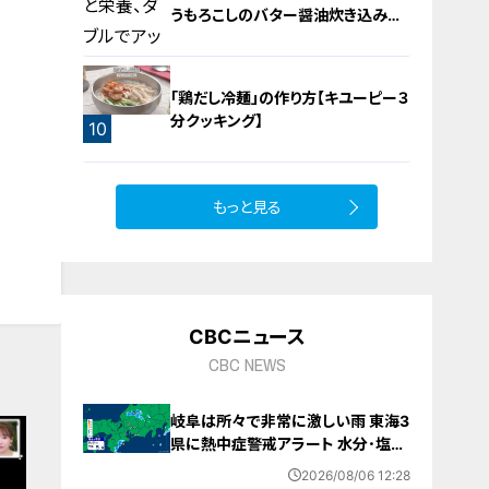
うもろこしのバター醤油炊き込みご
飯
「鶏だし冷麺」の作り方【キユーピー３
分クッキング】
10
9
もっと見る
CBCニュース
CBC NEWS
岐阜は所々で非常に激しい雨 東海3
県に熱中症警戒アラート 水分･塩分
補給など対策を 愛知･名古屋･岐阜･
2026/08/06 12:28