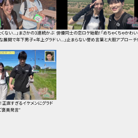
たくない…」まさかの3連続かぶ
俳優同士の恋ロケ始動！「めちゃくちゃかわい
ーな展開で年下男子×年上グラド
い…」止まらない誉め言葉と大胆アプローチ!
！正直すぎるイケメンにグラド
ご褒美発言”