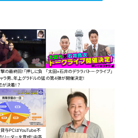
衝撃の最終回！「押しに負
「太田×石井のデララバトークライブ」
ャラ男、年上グラドルの猛
の第4弾が開催決定！
恋が決着！？
貸与PCはYouTube不
のリーダーを育成！中高