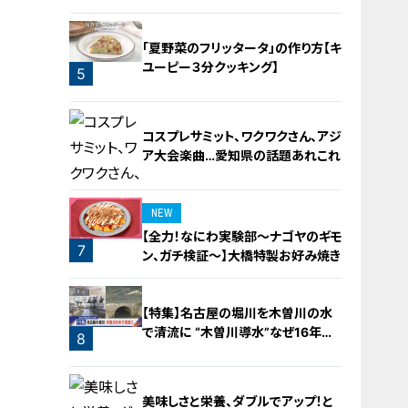
「夏野菜のフリッタータ」の作り方【キ
ユーピー３分クッキング】
5
コスプレサミット、ワクワクさん、アジ
ア大会楽曲…愛知県の話題あれこれ
NEW
【全力！なにわ実験部～ナゴヤのギモ
7
ン、ガチ検証～】大橋特製お好み焼き
6
【特集】名古屋の堀川を木曽川の水
で清流に “木曽川導水”なぜ16年ぶ
8
り？【newsX】
美味しさと栄養、ダブルでアップ！と