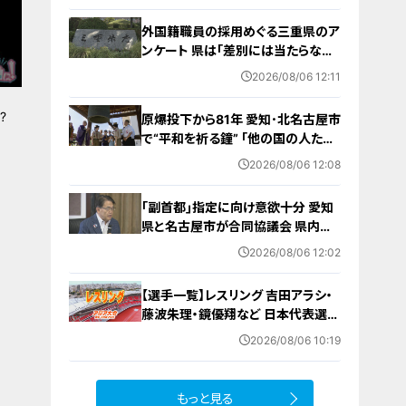
三重の天気予報（8/6 昼）
外国籍職員の採用めぐる三重県のア
ンケート 県は｢差別には当たらない｣
と示す方針 諮問機関は｢差別にあた
2026/08/06 12:11
る｣と認定
?
原爆投下から81年 愛知･北名古屋市
で“平和を祈る鐘” ｢他の国の人たち
も平和になってほしい｣ 市長や地元
2026/08/06 12:08
のボーイスカウトらが黙とう
｢副首都｣指定に向け意欲十分 愛知
県と名古屋市が合同協議会 県内の
自治体トップ｢経済発展や人口対策
2026/08/06 12:02
につながる｣
【選手一覧】レスリング 吉田アラシ・
藤波朱理・鏡優翔など 日本代表選手
【アジア大会 愛知･名古屋 2026】
2026/08/06 10:19
もっと見る