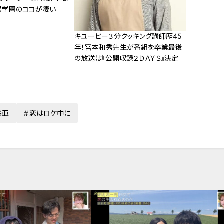
陽学園のココが凄い
キユーピー３分クッキング講師歴45
年！宮本和秀先生が番組を卒業最後
の放送は『公開収録２ＤＡＹＳ』決定
悠亜
恋はロケ中に