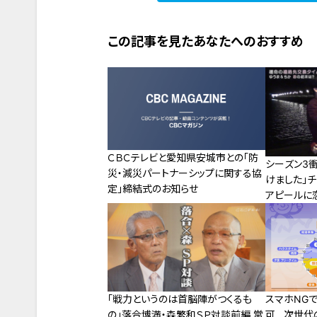
この記事を見たあなたへのおすすめ
ＣＢＣテレビと愛知県安城市との「防
シーズン3
災・減災パートナーシップに関する協
けました」チ
定」締結式のお知らせ
アピールに
「戦力というのは首脳陣がつくるも
スマホNGで
の」落合博満・森繁和ＳＰ対談前編 常
可…次世代